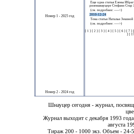
Еще одна статья Елены Ибраги
ризеншнауцере Стефани Стар 
(см. подробнее:
---->
)
2010-12-24
Номер 1 - 2025 год
Тема статьи Натальи Зекиной 
(см. подробнее:
---->
)
[
1
] [
2
] [
3
] [
4
] [
5
] [
6
] [
7
] 
] [
1
Номер 2 - 2024 год
Шнауцер сегодня - журнал, посвя
цве
Журнал выходит с декабря 1993 года
августа 19
Тираж 200 - 1000 экз. Объем - 24-5