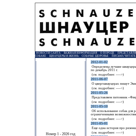
НОВОСТИ САЙТА
|
ВАЖНАЯ ИНФОРМАЦИЯ
|
О ПОРОДЕ
|
ПРЕДСТАВЛ
СОБАКЕ
|
ЩНАУЦЕРЫ И ЖИЗНЬ
|
СОБАЧЬЕ ЗДОРОВЬЕ
|
ПИСЬМА ЧИТАТЕ
2012-01-02
Определены лучшие шнауцеры 
по декабрь 2011 г.
(см. подробнее:
---->
)
2011-06-07
О цвергшнауцерах пишут Эми
(см. подробнее:
---->
)
2011-05-26
Представляем питомник «Фле
(см. подробнее:
---->
)
2011-05-10
Об использование собак для р
ограниченными возможностям
(см. подробнее:
---->
)
2011-05-01
Еще одна история про ризенш
(см. подробнее:
---->
)
Номер 1 - 2026 год