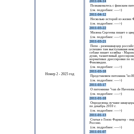
2011-04-14
Познакомьтесь с финским пито
(см. подробнее:
---->
)
2011-04-12
Несколько историй из жизни
(см. подробнее:
---->
)
2011-03-22
Милена Сергеева пишет о цве
(см. подробнее:
---->
)
2011-03-21
Пепи - ризеншнауцер российс
успешно там выступавшая неко
собаке пишет хозяйка - Марина
души, талантливый дрессировщ
нормативах дрессировки по по
Финляндии.
(см. подробнее:
---->
)
2011-03-18
Номер 2 - 2025 год
Представляем питомник "из И
(см. подробнее:
---->
)
2011-03-17
О питомнике "van de Havensta
(см. подробнее:
---->
)
2011-01-18
Определены лучшие шнауцеры 
по декабрь 2010 г.
(см. подробнее:
---->
)
2011-01-13
Статья о Гонзо Фарватер - пе
Россию.
(см. подробнее:
---->
)
2011-01-07