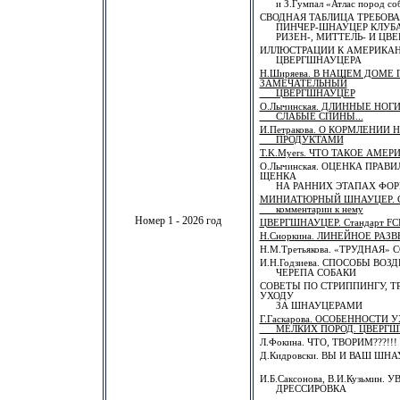
и З.Гумпал «Атлас пород соб
СВОДНАЯ ТАБЛИЦА ТРЕБОВ
ПИНЧЕР-ШНАУЦЕР КЛУБА
РИЗЕН-, МИТТЕЛЬ- И ЦВ
ИЛЛЮСТРАЦИИ К АМЕРИКА
ЦВЕРГШНАУЦЕРА
Н.Ширяева. В НАШЕМ ДОМЕ
ЗАМЕЧАТЕЛЬНЫЙ
ЦВЕРГШНАУЦЕР
О.Лычинская. ДЛИННЫЕ НОГИ
СЛАБЫЕ СПИНЫ...
И.Петракова. О КОРМЛЕНИИ
ПРОДУКТАМИ
T.K.Myers. ЧТО ТАКОЕ АМЕ
О.Лычинская. ОЦЕНКА ПРАВ
ЩЕНКА
НА РАННИХ ЭТАПАХ ФОР
МИНИАТЮРНЫЙ ШНАУЦЕР. Ст
комментарии к нему
Номер 1 - 2026 год
ЦВЕРГШНАУЦЕР. Стандарт FCI 
Н.Сноркина. ЛИНЕЙНОЕ РАЗ
Н.М.Третьякова. «ТРУДНАЯ» 
И.Н.Годзиева. СПОСОБЫ ВО
ЧЕРЕПА СОБАКИ
СОВЕТЫ ПО СТРИППИНГУ, 
УХОДУ
ЗА ШНАУЦЕРАМИ
Г.Гаскарова. ОСОБЕННОСТИ
МЕЛКИХ ПОРОД. ЦВЕРГШ
Л.Фокина. ЧТО, ТВОРИМ???!!!
Д.Кидровски. ВЫ И ВАШ ШН
И.Б.Саксонова, В.И.Кузьмин.
ДРЕССИРОВКА