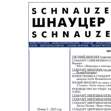
НОВОСТИ САЙТА
|
ВАЖНАЯ ИНФОРМАЦИЯ
|
О ПОРОДЕ
|
ПРЕДСТАВЛ
СОБАКЕ
|
ЩНАУЦЕРЫ И ЖИЗНЬ
|
СОБАЧЬЕ ЗДОРОВЬЕ
|
ПИСЬМА ЧИТАТЕ
ШН
СРЕДНИЙ ШНАУЦЕР (стандарт С
СТАНДАРТ СОВРЕМЕННОГО Ш
Вернера
Юнга «Шнауцеры и пинчеры
СТАНДАРТ ШНАУЦЕРА (по мате
Великобритании)
ИЛЛЮСТРАЦИИ К СТАНДАРТУ 
шнауцер-клуба Великобрита
МАЛЫЙ ШНАУЦЕР (по книге Д
З.Гумпал «Атлас пород соба
РУКОВОДСТВО ПО УХОДУ З
(США)
СТАНДАРТ ЦВЕРГШНАУЦЕРА (С
СТАНДАРТ ЦВЕРГШНАУЦЕРА (F
СТАНДАРТ ЦВЕРГШНАУЦЕРА (
Джоан Палмер «Ваша собака
Номер 2 - 2025 год
СТАНДАРТ ЦВЕРГШНАУЦЕРА (п