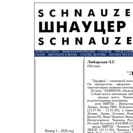
НОВОСТИ САЙТА
|
ВАЖНАЯ ИНФОРМАЦИЯ
|
О ПОРОДЕ
|
ПРЕДСТАВЛ
СОБАКЕ
|
ЩНАУЦЕРЫ И ЖИЗНЬ
|
СОБАЧЬЕ ЗДОРОВЬЕ
|
ПИСЬМА ЧИТАТЕ
Любарская Л.Г.
(Москва)
"
"Ларифем" - племенной питомн
Он юридически оформлен 
окончательное название питомни
Почему "ЛАРИФЕМ, объясню
Собаки моего питомника люби
прежде всего, Чемпион Р
родоначальница питомника;
дети ВИРТЫ - Интерчемпио
Латвии, Литвы, РКФ, Победите
(23.07.96 - 21.01.00), а так
Латвии, Литвы, Эстонии, Фин
Балтии'00, Вице-Чемпион Мира
Интерчемпион, Чемпион Росс
Русский Ассорти'к АЗАЛИЯ (21
внуки ВИРТЫ - Чемпион Ро
ЛЮСИ (25.11.99); Чемпион Р
Номер 1 - 2026 год