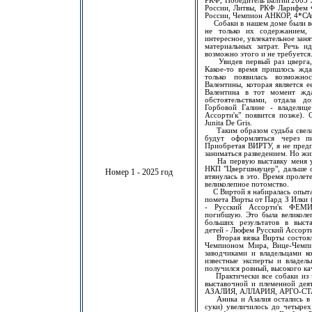
РКФ, Победитель Балтии'2003
России, Литвы, РКФ Ларифем
России, Чемпион АНКОР, 4*СА
Собаки в нашем доме были все
не только их содержанием,
интересное, увлекательное заня
материальных затрат. Речь и
возможно этого и не требуется
Увидев первый раз цверга, я
Какое-то время пришлось ждат
только появилась возможн
Валентины, которая является 
Валентина в тот момент жда
обстоятельствами, отдала 
Горбовой Галине - владелице
Ассорти'к" появится позже). 
Junita De Gris.
Таким образом судьба свела
будут оформляться через п
Приобретая ВИРТУ, я не предп
заниматься разведением. Но жи
На первую выставку меня уг
НКП "Цвергшнауцер", дальше с
Номер 1 - 2025 год
втянулась в это. Время проле
великолепное потомство.
С Виртой я набиралась опыта 
помета Вирты от Пард З Илки (в
- Русский Ассорти'к ФЕМИ
погибшую. Это была великолеп
больших результатов в выста
детей - Люфем Русский Ассорт
Вторая вязка Вирты состоял
Чемпионом Мира, Вице-Чемпио
заводчиками и владельцами ко
известные эксперты и владель
получился ровный, высокого кач
Практически все собаки из эт
выставочной и племенной дея
АЗАЛИЯ, АЛЛАРИЯ, АРГО-СТ
Аника и Азалия остались в мо
суки) увеличилось до четырех