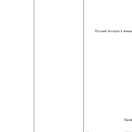
Русский Ассорти’к Аника
Лари