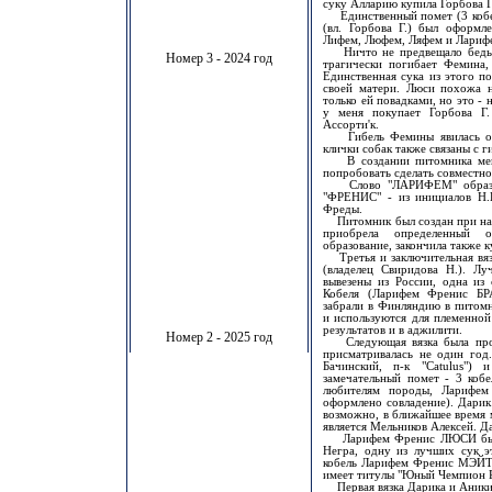
суку Алларию купила Горбова Г
Единственный помет (3 кобе
(вл. Горбова Г.) был оформле
Лифем, Люфем, Ляфем и Лариф
Ничто не предвещало беды, 
Номер 3 - 2024 год
трагически погибает Фемина, 
Единственная сука из этого п
своей матери. Люси похожа 
только ей повадками, но это - 
у меня покупает Горбова Г.
Ассорти'к.
Гибель Фемины явилась осн
клички собак также связаны с г
В создании питомника меня
попробовать сделать совмес
Слово "ЛАРИФЕМ" образован
"ФРЕНИС" - из инициалов Н.И
Фреды.
Питомник был создан при нал
приобрела определенный 
образование, закончила также 
Третья и заключительная вяз
(владелец Свиридова Н.). Лу
вывезены из России, одна из 
Кобеля (Ларифем Френис Б
забрали в Финляндию в питом
и используются для племенной
результатов и в аджилити.
Номер 2 - 2025 год
Следующая вязка была произ
присматривалась не один год
Бачинский, п-к "Catulus")
замечательный помет - 3 кобе
любителям породы, Лариф
оформлено совладение). Дарик
возможно, в ближайшее время 
является Мельников Алексей. Д
Ларифем Френис ЛЮСИ была п
Негра, одну из лучших сук эт
кобель Ларифем Френис МЭЙТИ
имеет титулы "Юный Чемпион Р
Первая вязка Дарика и Аники 