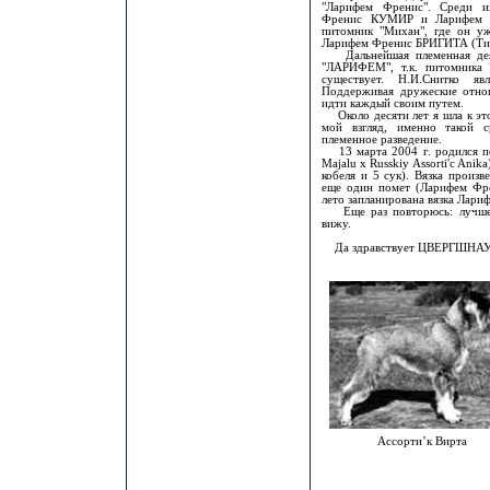
"Ларифем Френис". Среди и
Френис КУМИР и Ларифем Ф
питомник "Михан", где он уж
Ларифем Френис БРИГИТА (Ти
Дальнейшая племенная деяте
"ЛАРИФЕМ", т.к. питомника 
существует. Н.И.Снитко яв
Поддерживая дружеские отно
идти каждый своим путем.
Около десяти лет я шла к это
мой взгляд, именно такой с
племенное разведение.
13 марта 2004 г. родился п
Majalu x Russkiy Assorti'c Anik
кобеля и 5 сук). Вязка произ
еще один помет (Ларифем Фр
лето запланирована вязка Лар
Еще раз повторюсь: лучшей 
вижу.
Да здравствует ЦВЕРГШНА
Ассорти’к Вирта