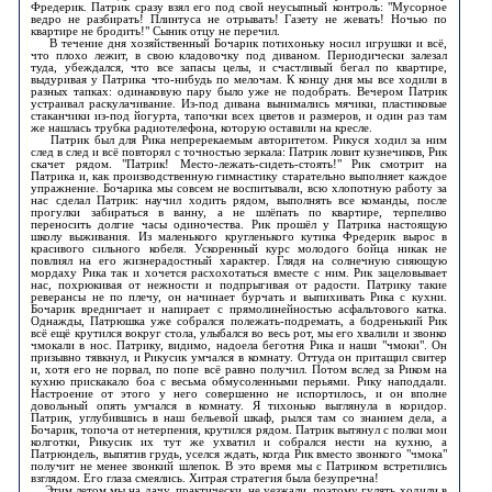
Фредерик. Патрик сразу взял его под свой неусыпный контроль: "Мусорное
ведро не разбирать! Плинтуса не отрывать! Газету не жевать! Ночью по
квартире не бродить!" Сыник отцу не перечил.
В течение дня хозяйственный Бочарик потихоньку носил игрушки и всё,
что плохо лежит, в свою кладовочку под диваном. Периодически залезал
туда, убеждался, что все запасы целы, и счастливый бегал по квартире,
выдуривая у Патрика что-нибудь по мелочам. К концу дня мы все ходили в
разных тапках: одинаковую пару было уже не подобрать. Вечером Патрик
устраивал раскулачивание. Из-под дивана вынимались мячики, пластиковые
стаканчики из-под йогурта, тапочки всех цветов и размеров, и один раз там
же нашлась трубка радиотелефона, которую оставили на кресле.
Патрик был для Рика непререкаемым авторитетом. Рикуся ходил за ним
след в след и всё повторял с точностью зеркала: Патрик ловит кузнечиков, Рик
скачет рядом. "Патрик! Место-лежать-сидеть-стоять!" Рик смотрит на
Патрика и, как производственную гимнастику старательно выполняет каждое
упражнение. Бочарика мы совсем не воспитывали, всю хлопотную работу за
нас сделал Патрик: научил ходить рядом, выполнять все команды, после
прогулки забираться в ванну, а не шлёпать по квартире, терпеливо
переносить долгие часы одиночества. Рик прошёл у Патрика настоящую
школу выживания. Из маленького кругленького кутика Фредерик вырос в
красивого сильного кобеля. Ускоренный курс молодого бойца никак не
повлиял на его жизнерадостный характер. Глядя на солнечную сияющую
мордаху Рика так и хочется расхохотаться вместе с ним. Рик зацеловывает
нас, похрюкивая от нежности и подпрыгивая от радости. Патрику такие
реверансы не по плечу, он начинает бурчать и выпихивать Рика с кухни.
Бочарик вредничает и напирает с прямолинейностью асфальтового катка.
Однажды, Патрюшка уже собрался полежать-подремать, а бодренький Рик
всё ещё крутился вокруг стола, улыбался во весь рот, мы его хвалили и звонко
чмокали в нос. Патрику, видимо, надоела беготня Рика и наши "чмоки". Он
призывно тявкнул, и Рикусик умчался в комнату. Оттуда он притащил свитер
и, хотя его не порвал, по попе всё равно получил. Потом вслед за Риком на
кухню прискакало боа с весьма обмусоленными перьями. Рику наподдали.
Настроение от этого у него совершенно не испортилось, и он вполне
довольный опять умчался в комнату. Я тихонько выглянула в коридор.
Патрик, углубившись в наш бельевой шкаф, рылся там со знанием дела, а
Бочарик, топоча от нетерпения, крутился рядом. Патрик вытянул с полки мои
колготки, Рикусик их тут же ухватил и собрался нести на кухню, а
Патрюндель, выпятив грудь, уселся ждать, когда Рик вместо звонкого "чмока"
получит не менее звонкий шлепок. В это время мы с Патриком встретились
взглядом. Его глаза смеялись. Хитрая стратегия была безупречна!
Этим летом мы на дачу, практически, не уезжали, поэтому гулять ходили в