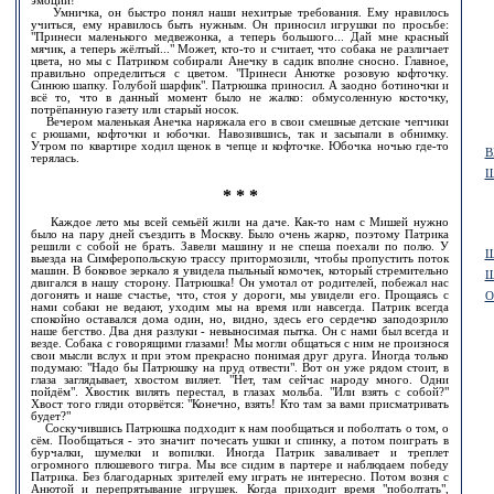
эмоций!
Умничка, он быстро понял наши нехитрые требования. Ему нравилось
учиться, ему нравилось быть нужным. Он приносил игрушки по просьбе:
"Принеси маленького медвежонка, а теперь большого... Дай мне красный
мячик, а теперь жёлтый..." Может, кто-то и считает, что собака не различает
цвета, но мы с Патриком собирали Анечку в садик вполне сносно. Главное,
правильно определиться с цветом. "Принеси Анютке розовую кофточку.
Синюю шапку. Голубой шарфик". Патрюшка приносил. А заодно ботиночки и
всё то, что в данный момент было не жалко: обмусоленную косточку,
потрёпанную газету или старый носок.
Вечером маленькая Анечка наряжала его в свои смешные детские чепчики
с рюшами, кофточки и юбочки. Навозившись, так и засыпали в обнимку.
Утром по квартире ходил щенок в чепце и кофточке. Юбочка ночью где-то
В
терялась.
Ш
* * *
Каждое лето мы всей семьёй жили на даче. Как-то нам с Мишей нужно
было на пару дней съездить в Москву. Было очень жарко, поэтому Патрика
решили с собой не брать. Завели машину и не спеша поехали по полю. У
Ш
выезда на Симферопольскую трассу притормозили, чтобы пропустить поток
машин. В боковое зеркало я увидела пыльный комочек, который стремительно
Ш
двигался в нашу сторону. Патрюшка! Он умотал от родителей, побежал нас
догонять и наше счастье, что, стоя у дороги, мы увидели его. Прощаясь с
О
нами собаки не ведают, уходим мы на время или навсегда. Патрик всегда
спокойно оставался дома один, но, видно, здесь его сердечко заподозрило
наше бегство. Два дня разлуки - невыносимая пытка. Он с нами был всегда и
везде. Собака с говорящими глазами! Мы могли общаться с ним не произнося
свои мысли вслух и при этом прекрасно понимая друг друга. Иногда только
подумаю: "Надо бы Патрюшку на пруд отвести". Вот он уже рядом стоит, в
глаза заглядывает, хвостом виляет. "Нет, там сейчас народу много. Одни
пойдём". Хвостик вилять перестал, в глазах мольба. "Или взять с собой?"
Хвост того гляди оторвётся: "Конечно, взять! Кто там за вами присматривать
будет?"
Соскучившись Патрюшка подходит к нам пообщаться и поболтать о том, о
сём. Пообщаться - это значит почесать ушки и спинку, а потом поиграть в
бурчалки, шумелки и вопилки. Иногда Патрик заваливает и треплет
огромного плюшевого тигра. Мы все сидим в партере и наблюдаем победу
Патрика. Без благодарных зрителей ему играть не интересно. Потом возня с
Анютой и перепрятывание игрушек. Когда приходит время "поболтать",