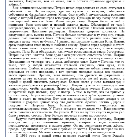
выставках, Патрюшка, тем не менее, так и остался страшным драчуном и
забиякой.
Еще семимесячным щенком Патрик начал определяться со свом статусом в
собачьей стае. На площадке, где мы гуляли по вечерам, собирались
собачники из ближайших домов. Миша брал с собой внушительных размеров
палку, с которой Патрик играл всю прогулку. Однажды на эту палку положил
глаз взрослый миттель Боня. Миша кидал палку, Патрик бегал за ней и
приносил. Боня опередил и первый схватил палку. Обалдевший от такой
несправедливости, в него тут же вцепился Патрик. Огневой контакт был
скоротечным. Драчунов растащили. Патрюшке здорово досталось. На
следующий день вместо игры Патрик больше поглядывал в ту сторону, откуда
должен был появиться Боня. "Наверное, боится,"- решили мы,- "ничего,
впредь в драку лезть не будет..." Наконец, на площадке появился Боня. Патрик
сразу подхватил свою палку и побежал к нему. Бросил перед мордой и стоит.
Только стоит как-то странно: одну лапку к груди прижал, и весь вперёд
подался. Пока Боня обдумывал, как лучше распорядиться таким богатством,
Патрик на него налетел. Боня драл с остервенением опытного бойца. Патрик
на помощь не звал и от боли не орал. Он проходил жестокую школу жизни.
Поражения не угнетали его, а лишь добавляли опыт. Было у Патрика что-то
такое, что у людей называется стальной стержень, сила духа, сила
менталитета. Слабых и хворых он не задирал, многие кобели сами старались
держаться от него подальше, а вот крепкие молодые самцы, как правило,
вызов принимали. Причём, знал шельмец, что драться не разрешаем и
накажем за это похлеще, чем в драке достанется, но всё равно ловчил, а
порой и целый спектакль разыгрывал. Больше всего у него вызывал зуд и
желание разобраться - ротвейлер Пьеро. Патрик чуть ли ни инвалидом мог
прикинуться, чтобы выманить Пьеро к ближайшим кустам. Пьеро -парень
конкретный: куда позвали, туда и попёр. А там, в кустах, как на приёме у
стоматолога, Патрик начинает ему показывать свои зубы: крупные, ровные.
Пьеро в долгу не остаётся. Вот они два мужика! И никаких хозяев с их
пинками и ударами цепью: кому что достанется. Дрались честно. Дырок и
покусов у Патрика было больше, чем может уместиться на
миттельшнауцерском теле. У Пьеро серьёзно пострадало ухо. Надорванную
часть пытались восстановить. Не успели. В тех же кустах спустя неделю ухо
было оторвано совсем. Пьер Безухов перестал с нами здороваться.
Будучи потрясающе ревнивым, жадным, скорым на расправу, Патрик
никогда не трогал маленьких щеников, которые в виде алиментов
периодически появлялись в нашем доме. Он их воспитывал очень жёстко,
правда, еду никогда не отнимал и зубами не хватал. Просто напирал на них
своим авторитетом. Малыши смотрели ему в рот и дома не шкодничали.
В 1999 году в нашей семье появился толстый кутик Трэлс Эсквайр