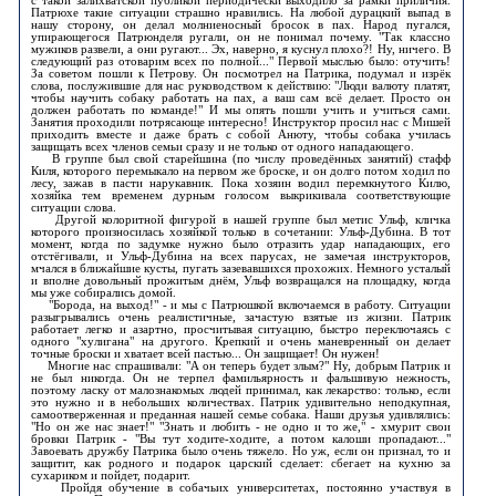
с такой залихватской публикой периодически выходило за рамки приличия.
Патрюхе такие ситуации страшно нравились. На любой дурацкий выпад в
нашу сторону, он делал молниеносный бросок в пах. Народ пугался,
упирающегося Патрюнделя ругали, он не понимал почему. "Так классно
мужиков развели, а они ругают... Эх, наверно, я куснул плохо?! Ну, ничего. В
следующий раз отоварим всех по полной..." Первой мыслью было: отучить!
За советом пошли к Петрову. Он посмотрел на Патрика, подумал и изрёк
слова, послужившие для нас руководством к действию: "Люди валюту платят,
чтобы научить собаку работать на пах, а ваш сам всё делает. Просто он
должен работать по команде!" И мы опять пошли учить и учиться сами.
Занятия проходили потрясающе интересно! Инструктор просил нас с Мишей
приходить вместе и даже брать с собой Анюту, чтобы собака училась
защищать всех членов семьи сразу и не только от одного нападающего.
В группе был свой старейшина (по числу проведённых занятий) стафф
Киля, которого перемыкало на первом же броске, и он долго потом ходил по
лесу, зажав в пасти нарукавник. Пока хозяин водил перемкнутого Килю,
хозяйка тем временем дурным голосом выкрикивала соответствующие
ситуации слова.
Другой колоритной фигурой в нашей группе был метис Ульф, кличка
которого произносилась хозяйкой только в сочетании: Ульф-Дубина. В тот
момент, когда по задумке нужно было отразить удар нападающих, его
отстёгивали, и Ульф-Дубина на всех парусах, не замечая инструкторов,
мчался в ближайшие кусты, пугать зазевавшихся прохожих. Немного усталый
и вполне довольный прожитым днём, Ульф возвращался на площадку, когда
мы уже собирались домой.
"Борода, на выход!" - и мы с Патрюшкой включаемся в работу. Ситуации
разыгрывались очень реалистичные, зачастую взятые из жизни. Патрик
работает легко и азартно, просчитывая ситуацию, быстро переключаясь с
одного "хулигана" на другого. Крепкий и очень маневренный он делает
точные броски и хватает всей пастью... Он защищает! Он нужен!
Многие нас спрашивали: "А он теперь будет злым?" Ну, добрым Патрик и
не был никогда. Он не терпел фамильярность и фальшивую нежность,
поэтому ласку от малознакомых людей принимал, как лекарство: только, если
это нужно и в небольших количествах. Патрик удивительно неподкупная,
самоотверженная и преданная нашей семье собака. Наши друзья удивлялись:
"Но он же нас знает!" "Знать и любить - не одно и то же," - хмурит свои
бровки Патрик - "Вы тут ходите-ходите, а потом калоши пропадают..."
Завоевать дружбу Патрика было очень тяжело. Но уж, если он признал, то и
защитит, как родного и подарок царский сделает: сбегает на кухню за
сухариком и пойдет, подарит.
Пройдя обучение в собачьих университетах, постоянно участвуя в