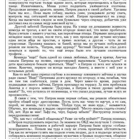
поверхности торчали только задние ноги, которые перемещались в быстром
танце. Изловчившись, Миша успел подцепить увлёкшегося охотника.
Продолжая активно дрыгать лапами, Патрик рвался к своей добыче. Уделаны
были мы все... Пока мыли собаку, мылись сами, укладывали дочку спать,
контроль над ситуацией несколько ослаб. Патрик прошмыгнул на улицу.
Когда мы выскочили следом за ним буквально через секунду, добытчик уже
доставал ежа из самых недр навозной кучи...
Другой заботой Патрика были куры. На улице он домашнюю живность
никогда не трогал, а вот на своём огороде ловил всё, что мимо пробегало.
Куры улетали с нашего участка, как перелётные птицы. Первыми заподозрили
неладное наши соседи, после того, как у них пропали две лучшие несушки:
одна несла яйца не простые, а прямо золотые, а другая - чуть ли не
страусиные. Пропажа нашлась за баней, когда мы из лучших побуждений
решили им помочь. "Патрик, ищи курицу!" Честный Патрик не стал долго
ломаться и принёс то, что ещё вчера было его лучшим охотничьим
трофеем...
Команда "ищи!" была одной из самых любимых. Играя в прятки, Анечка
сажала Патрика на поляне, скороговоркой выпаливала: "Сидеть-ждать!" и
дети врассыпную бежали прятаться. "Ищи!"- и Патрик со всех ног мчался за
ними. Конечно, первую он всегда находил Анюту, а вместе с ней уже и
остальных детей.
Как-то мой папа спрятал глубоко в поленницу плюшевого зайчика и шутки
ради сказал: "Ищи!" Патрюшка долго кружил по огороду, и мы, позабыв, чем
он там так озаботился, ушли в дом. Через какое-то время, радостно
подкидывая своего зайчика, Патрик прискакал на террасу. За ним прибежала
Анютка и с порога заявила: "Дедушка, а Патрик в твоих дровах зайчика
нашёл!" То, что осталось от поленницы, и что сказал дедушка, лучше вслух не
произносить...
В связи с тем, что Патрик наша первая собака, мы решили обязательно
пройти общий курс дрессировки. Пусть хоть нас чему-то научат, а то сам,
порой, не знаешь, чего хочешь. "Пойди туда, не знаю куда..." называется.
Обычно, все команды я выдаю скороговоркой: "Место-лежать-сидеть-стоять!
Ой, нет. Иди ко мне! Тьфу-ты, чёрт, барьер забыли!" Инструктор поначалу
передразнивал меня:
"Ну, как ты с собакой общаешься? Разве он тебя поймёт?" Патрик понимал,
и Петров подтрунивать перестал. За экзамен по ОКД мы получили 1 степень.
Высшим пилотажем в рабочей карьере Патрика были курсы «собака-
телохранитель». Попали мы туда в силу не очень приятных обстоятельств.
Так как по вечерам гулять мы ходили очень поздно, да и в подъезде зачастую
собирались компании подвыпивших мужичков и бравых подростков, общение