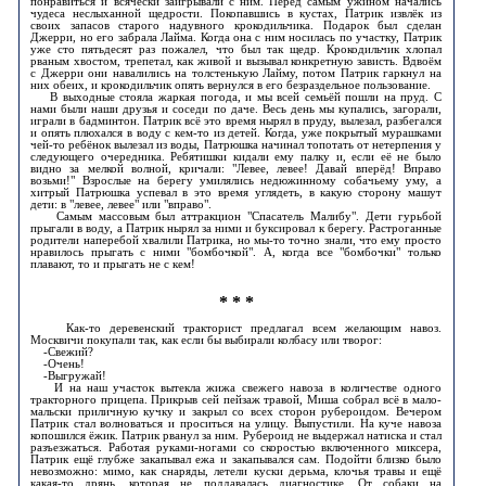
понравиться и всячески заигрывали с ним. Перед самым ужином начались
чудеса неслыханной щедрости. Покопавшись в кустах, Патрик извлёк из
своих запасов старого надувного крокодильчика. Подарок был сделан
Джерри, но его забрала Лайма. Когда она с ним носилась по участку, Патрик
уже сто пятьдесят раз пожалел, что был так щедр. Крокодильчик хлопал
рваным хвостом, трепетал, как живой и вызывал конкретную зависть. Вдвоём
с Джерри они навалились на толстенькую Лайму, потом Патрик гаркнул на
них обеих, и крокодильчик опять вернулся в его безраздельное пользование.
В выходные стояла жаркая погода, и мы всей семьёй пошли на пруд. С
нами были наши друзья и соседи по даче. Весь день мы купались, загорали,
играли в бадминтон. Патрик всё это время нырял в пруду, вылезал, разбегался
и опять плюхался в воду с кем-то из детей. Когда, уже покрытый мурашками
чей-то ребёнок вылезал из воды, Патрюшка начинал топотать от нетерпения у
следующего очередника. Ребятишки кидали ему палку и, если её не было
видно за мелкой волной, кричали: "Левее, левее! Давай вперёд! Вправо
возьми!" Взрослые на берегу умилялись недюжинному собачьему уму, а
хитрый Патрюшка успевал в это время углядеть, в какую сторону машут
дети: в "левее, левее" или "вправо".
Самым массовым был аттракцион "Спасатель Малибу". Дети гурьбой
прыгали в воду, а Патрик нырял за ними и буксировал к берегу. Растроганные
родители наперебой хвалили Патрика, но мы-то точно знали, что ему просто
нравилось прыгать с ними "бомбочкой". А, когда все "бомбочки" только
плавают, то и прыгать не с кем!
* * *
Как-то деревенский тракторист предлагал всем желающим навоз.
Москвичи покупали так, как если бы выбирали колбасу или творог:
-Свежий?
-Очень!
-Выгружай!
И на наш участок вытекла жижа свежего навоза в количестве одного
тракторного прицепа. Прикрыв сей пейзаж травой, Миша собрал всё в мало-
мальски приличную кучку и закрыл со всех сторон рубероидом. Вечером
Патрик стал волноваться и проситься на улицу. Выпустили. На куче навоза
копошился ёжик. Патрик рванул за ним. Рубероид не выдержал натиска и стал
разъезжаться. Работая руками-ногами со скоростью включенного миксера,
Патрик ещё глубже закапывал ежа и закапывался сам. Подойти близко было
невозможно: мимо, как снаряды, летели куски дерьма, клочья травы и ещё
какая-то дрянь, которая не поддавалась диагностике. От собаки на