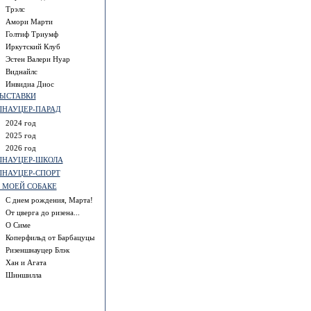
Трэлс
Амори Марти
Голтиф Триумф
Иркутский Клуб
Эстен Валери Нуар
Виднайлс
Инвидиа Диос
ЫСТАВКИ
НАУЦЕР-ПАРАД
2024 год
2025 год
2026 год
НАУЦЕР-ШКОЛА
НАУЦЕР-СПОРТ
 МОЕЙ СОБАКЕ
С днем рождения, Марта!
От цверга до ризена...
О Симе
Коперфильд от Барбацуцы
Ризеншнауцер Блэк
Хан и Агата
Шиншилла