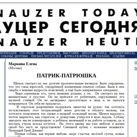
НФОРМАЦИЯ
|
О ПОРОДЕ
|
ПРЕДСТАВЛЯЕМ
|
ВЫСТАВКИ
|
ШНАУЦЕР-ПАРАД
|
ШНАУЦЕР-ШКОЛА
|
СОБАЧЬЕ ЗДОРОВЬЕ
|
ПИСЬМА ЧИТАТЕЛЕЙ
|
ЖУРНАЛ В ЖУРНАЛЕ
|
РЕКЛАМА
|
ССЫЛКИ
|
Н
Маркина Елена
(Москва)
В
ПАТРИК-ПАТРЮШКА
Щенок смотрел на нас долгим пронзительным взглядом. Было ощущение,
что это глаза взрослой, умудрённой жизненным опытом собаки. Была в них
скорбь и вековая мудрость поколений, а ещё было напряжённое ожидание...
Люди оценивали его, тыча липкими руками, а он... Он смотрел на них
О
внимательно и грустно. Он не прятался от ребятишек, окруживших его
шумной стайкой. Он не заглядывал просительно в лица и не пытался
П
понравиться. Он себя не предлагал...
Я спросила разрешения подержать щеночка на руках: так хотелось
почувствовать этот потрясающий запах детства и тёплого молока, так
хотелось поцеловать эти глазки и мокрый холодный носик. Щенок вздохнул,
потом закряхтел, как старичок, и доверчиво уткнулся в мою ладонь. Собаку
заводить мы не планировали: и ребёнок маленький и на работе уставали, да и
поспать утром всегда хочется... Но этого щенка мы уже любили и жизни
своей без него не представляли! Смешной кубик с ножками назывался:
Патриций Грей Джамп!
Первая собака, как первая любовь: море счастья, весёлой суеты, новых