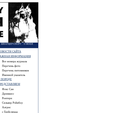
|
ШНАУЦЕР-СПОРТ
|
О МОЕЙ
ОВОСТИ САЙТА
АЖНАЯ ИНФОРМАЦИЯ
Все номера журнала
Перечень фото
Перечень питомников
Именной указатель
 ПОРОДЕ
РЕДСТАВЛЯЕМ
Фокс Сан
Дримкисс
Ронтери
Сильвер Рэйнбоу
Алгрис
с Грейсленда