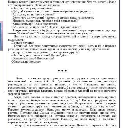
Патрик встаёт напротив меня и топочет от нетерпения. Что-то хочет... Надо
его поспрашивать. Начинаю издалека:
-Патрик, ты сухарик хочешь?
-Да! Да! - глаза сияют, хвост готов оторваться от радости.
-А, может, ты по попе хочешь?
-Боже, что за глупости? - хвост не виляет, глаза удивляются.
-Наверно, ты хочешь, чтобы я тебя поцеловала?
-Какой кошмар! - даже попятился.
-А! Ты печенье просишь!? Покажи, где оно лежит.
Патрюшка мчится к буфету и трогает лапкой левую верхнюю полку, где
лежит "Юбилейное". Я открываю нижнюю и достаю сухарик.
Нет, не сухарик! - взгляд сосредоточенный и опять на верхнюю полку
показывает.
Достаю печенье.
-Отлично! Все-таки понятливые существа эти люди, хоть и не с первого
раза, но всё же вспоминают: где и на каких полках у них продукты лежат.
Вечером те же топотушки, только диалог другой:
-Патрюш, ты хочешь спать? Ну, пойдём.
-Выключить свет? Покажи где!
Обязательно покажет.
* * *
Как-то к нам на дачу приехали наши друзья с двумя девочками:
миттелюшкой и овчаркой. К брачным ухаживаниям они остались
равнодушны, за то проявили интерес к кухне. Патрюшка не сильно
расстроился, что его выставили за дверь. За это время он успел перепрятать
свои игрушки, которые валялись в саду, сбегать с Анютой на пруд и нагулять
зверский аппетит.
Когда была готова кашка с мясом, девочки, наблюдавшие весь процесс
приготовления, наперегонки помчались к "столу". Но там, раздувая меха,
широко расставив руки-ноги, уже поджидал Патрюндель. Гневно сверкая
очами и демонстрируя свои огромные зубищи, он нависал над миской.
Говорят, мужчина должен быть зол, могуч и волосат... Стая вняла голосу
разума. Потрясённые Лайма и Джерри уже не претендовали ни на что.
Вытянув шеи они смотрели на Патрика, который, округляясь на глазах, как
рыба-шар, ел сразу из трёх мисок. Наконец, он поел, икнул и, медленно
переставляя ноги, побрёл на крыльцо.
Вечером вся компашка носилась по поляне. Девочки старались Патрику