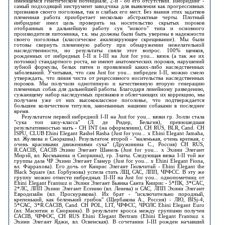
имеющемся генетическом потенциале, 2-й - об его отсутствии. Инбридинг -
самый подходящий инструмент заводчика для выявления как прогрессивных
признаков своего поголовья, так и слабых его мест. Без знания этих задатков
племенная работа приобретает несколько абстрактные черты. Плотный
инбридинг имел цель проверить на носительство скрытых пороков
отобранных в дальнейшую работу сук "нового" типа и основного
производителя питомника, т.к. мы должны были быть уверены в надежности
своего поголовья (классическое анализирующее скрещивание). Мы были
готовы свернуть племенную работу при обнаружении нежелательной
наследственности, но результаты сняли этот вопрос. 100% щенков,
рожденных от инбредных I-II и I-III на Just for you... вязок (а так же их
потомки) стандартного роста, не имеют анатомических пороков, нарушений
зубной формулы, белых пятен и проявлений каких-либо наследственных
заболеваний. Учитывая, что сам Just for you... инбреден I-II, можно смело
утверждать, что линия чиста от рецессивного носительства наследственных
пороков. Мы получили однотипную и качественную вторую генерацию
племенных собак для дальнейшей работы. Благодаря линейному разведению,
сужающему набор наследуемых признаков и облегчающих их коррекцию, мы
получаем уже от них высококлассное поголовье, что подтверждается
большим количеством титулов, завоеванных нашими собаками в последнее
время.
Результатом первой инбредной I-II на Just for you... вязки гр. Золли стала
"сука топ шоу-класса" (Л. де Ридер, Бельгия), превзошедшая
результативностью мать - CH INT (на оформлении), CH RUS, BLR, Cand. CH
ISPU, CLUB Ehini Elegant Rashel Rasha (Just for you... x Ehini Elegant Jamaha,
вл. Жуляева и Сноркина). Результатом второй - "маленькая, очень крепкая, с
очень красивыми движениями сука" (Дружинина С., Россия) CH RUS,
R.CACIB, CACIB Эхини Элегант Шанель (Just for you... x Эхини Элегант
Мирэй, вл. Космынина и Сноркина), гр. Златы. Следующая вязка I-II той же
группы дала ЧР Эхини Элегант Гламур (Just for you... x Ehini Elegant Fiona,
вл. Фаррахова). Его дочь от Книрис Элегант Гюльчитай - Ehini Elegant the
Black Square (вл. Горбунова) успела стать ЛЩ, САС, ЛПП, ЧРФСС. В эту же
группу можно отнести инбредных II-III на Just for you... однопометниц от
Ehini Elegant Frantsuz и Эхини Элегант Бьянка Санта Книрис - 5*ПК, 3*CAC,
2*ЛС, ЛПП Эхини Элегант Есению (вл. Ленева) и САС, ЛПП Эхини Элегант
Евродизайн (вл. Проскурякова). Их брат - "исключительно породный,
крепенький, как беленький грибок" (Щербакова А., Россия) - ЛЮ, BISj-4,
5*САС, 3*R.CACIB, Cand. CH POL, LIT, ЧРФСС, ЧРОЛС Ehini Elegant Eurо
(вл. Масютин и Сноркина). В результате кросса между группами получен
CACIB, ЧРФОС, CH RUS Ehini Elegant Bertram (Ehini Elegant Frantsuz x
Эхини Элегант Яджи, вл. Освенская). В сочетании I-III рожден начавший