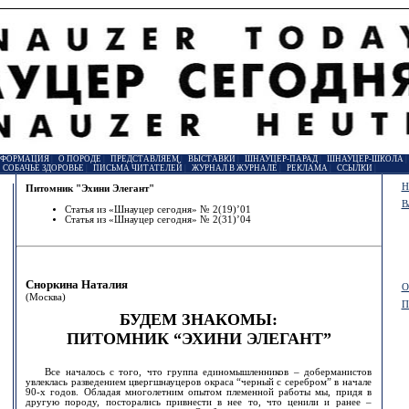
НФОРМАЦИЯ
|
О ПОРОДЕ
|
ПРЕДСТАВЛЯЕМ
|
ВЫСТАВКИ
|
ШНАУЦЕР-ПАРАД
|
ШНАУЦЕР-ШКОЛА
|
СОБАЧЬЕ ЗДОРОВЬЕ
|
ПИСЬМА ЧИТАТЕЛЕЙ
|
ЖУРНАЛ В ЖУРНАЛЕ
|
РЕКЛАМА
|
ССЫЛКИ
|
Н
Питомник "Эхини Элегант"
В
Статья из «Шнауцер сегодня» № 2(19)’01
Статья из «Шнауцер сегодня» № 2(31)’04
Сноркина Наталия
О
(Москва)
П
БУДЕМ ЗНАКОМЫ:
ПИТОМНИК “ЭХИНИ ЭЛЕГАНТ”
Все началось с того, что группа единомышленников – доберманистов
увлеклась разведением цвергшнауцеров окраса “черный с серебром” в начале
90-х годов. Обладая многолетним опытом племенной работы мы, придя в
другую породу, посторались привнести в нее то, что ценили и ранее –