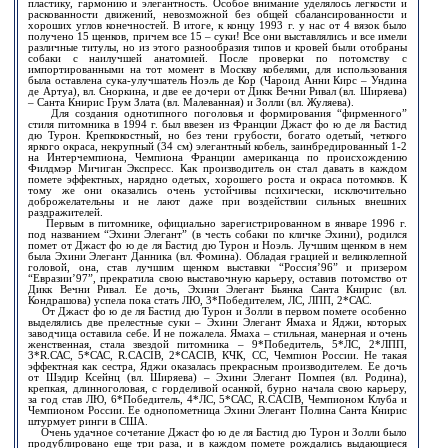
пластику, гармонию и элегантность. Особое внимание уделялось легкости и
раскованности движений, невозможной без общей сбалансированности и
хороших углов конечностей. В итоге, к концу 1993 г. у нас от 4 вязок было
получено 15 щенков, причем все 15 – суки! Все они выставлялись и все имели
различные титулы, но из этого разнообразия типов и кровей были отобраны
собаки с наилучшей анатомией. После проверки по потомству с
импортированными на тот момент в Москву кобелями, для использования
была оставлена сука-улучшатель Ноэль де Кор (Чароид Анни Кирс – Ундина
де Артуа), вл. Сноркина, и две ее дочери от Дикк Вечни Ривал (вл. Ширяева)
– Санта Книрис Грум Злата (вл. Малеванная) и Золли (вл. Жуляева).
Для создания однотипного поголовья и формирования “фирменного”
стиля питомника в 1994 г. был ввезен из Франции Джаст фо ю де ля Бастид
дю Турон. Крепкокостный, но без тени грубости, богато одетый, четкого
яркого окраса, некрупный (34 см) элегантный кобель, заинбредированный 1-2
на Интерчемпиона, Чемпиона Франции американца по происхождению
Филдмэр Мичиган Экспресс. Как производитель он стал давать в каждом
помете эффектных, нарядно одетых, хорошего роста и окраса потомков. К
тому же они оказались очень устойчивы психически, исключительно
доброжелательны и не лают даже при воздействии сильных внешних
раздражителей.
Первым в питомнике, официально зарегистрированном в январе 1996 г.
под названием “Эхини Элегант” (в честь собаки по кличке Эхини), родился
помет от Джаст фо ю де ля Бастид дю Турон и Ноэль. Лучшим щенком в нем
была Эхини Элегант Данника (вл. Фомина). Обладая грацией и великолепной
головой, она, став лучшим щенком выставки “Россия’96” и призером
“Евразии’97”, прекратила свою выставочную карьеру, оставив потомство от
Дикк Вечни Ривал. Ее дочь, Эхини Элегант Бьянка Санта Книрис (вл.
Кондрашова) успела пока стать ЛЮ, 3*Победителем, ЛС, ЛПП, 2*САС.
От Джаст фо ю де ля Бастид дю Турон и Золли в первом помете особенно
выделялись две прелестные суки – Эхини Элегант Ямаха и Яджи, которых
заводчица оставила себе. И не пожалела. Ямаха – стильная, манерная и очень
женственная, стала звездой питомника – 9*Победитель, 5*ЛС, 2*ЛПП,
3*R.САС, 5*САС, R.CACIB, 2*CACIB, КЧК, СС, Чемпион России. Не такая
эффектная как сестра, Яджи оказалась прекрасным производителем. Ее дочь
от Шэдир Ксейнц (вл. Ширяева) – Эхини Элегант Помпея (вл. Родина),
крепкая, длинноголовая, с горделивой осанкой, бурно начала свою карьеру,
за год став ЛЮ, 6*Победитель, 4*ЛС, 5*САС, R.CACIB, Чемпионом Клуба и
Чемпионом России. Ее однопометница Эхини Элегант Полина Санта Книрис
штурмует ринги в США.
Очень удачное сочетание Джаст фо ю де ля Бастид дю Турон и Золли было
продублировано еще три раза, и в каждом помете рождались выдающиеся