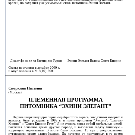
кровей, но сохраняя уже узнаваемый стиль питомника Эхини Элегант.
Джаст фо ю де ля Бастид дю Турон
Эхини Элегант Бьянка Санта Книрис
Статья поступила в декабре 2000 г.
и опубликована в № 2(19)’2001.
Сноркина Наталия
(Москва)
ПЛЕМЕННАЯ ПРОГРАММА
ПИТОМНИКА “ЭХИНИ ЭЛЕГАНТ”
Первые цвергшнауцеры черно-серебристого окраса, заводчиком которых я
являлась, были рождены в 1992 г. и имели приставки "Элегант", "Элегант
Книрис" и "Санта Книрис Грум". Я не ставила перед собой глобальных целей,
посвящая основное время другой породе, и выполняла задачу минимум -
коррекцию недостатков. В итоге было рождено 15 сук с родословными,
пугающими своим разнообразием. Их потомки от популярных в то время