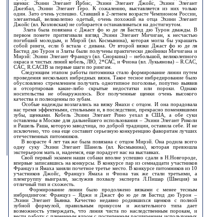
щенки: Эхини Элегант Ирбис, Эхини Элегант Джойс, Эхини Элегант
Джезбал, Эхини Элегант Геро. К сожалению, выставляется из них только
один. Зато очень успешно. Ставший в 2-летнем возрасте Чемпионом России,
элегантный, великолепно одетый, очень похожий на отца Эхини Элегант
Джойс (вл. Козловская) не собирается останавливаться на достигнутом.
Злата была повязана с Джаст фо ю де ля Бастид дю Турон дважды. В
первом помете притягивали взгляд Эхини Элегант Мичиган, к несчастью
погибший молодым, и Мирэй (вл. Космынина), которая могла бы украшать
собой ринги, если б встала с дивана. От второй вязки Джаст фо ю де ля
Бастид дю Турон и Златы были получены практически двойники Мичигана и
Мирэй: Эхини Элегант Француз (вл. Сноркина) – небольшой, великолепного
окраса и чистых линий кобель, ЛЮ, 2*САС, и Фиона (вл. Лукьянова) – R.CAC,
CAC, R.CACIB за первые шаги по рингам.
Следующим этапом работы питомника стало формирование линии путем
проведения нескольких инбредных вязок. Такое тесное инбредирование было
обусловлено стремлением получить однотипное поголовье, попутно выявив
и отсортировав какие-либо скрытые недостатки или пороки. Однако
носительства не обнаружилось. Все полученные щенки очень высокого
качества и полноценны по зубам.
Особые надежды возлагались на вязку Ямахи с отцом. И она порадовала
нас тремя эффектными, стильными и, в последствии, прекрасно поменявшими
зубы, щенками. Кобель Эхини Элегант Рино уехал в США, а обе суки
оставлены в Москве для дальнейшего использования – Эхини Элегант Риколи
и Рашель Раша, которую заводчица, по доброй традиции, оставила себе. И не
исключено, что она еще составит серьезную конкуренцию фаворитам лучших
отечественных питомников.
В возрасте 4 лет так же была повязана с отцом Мирэй. Она родила всего
одну суку Эхини Элегант Шанель (вл. Космынина), которая превзошла
экстерьером мать и, надеемся, еще порадует нас на выставках.
Свой первый экзамен наши собаки вполне успешно сдали в Н.Новгороде,
впервые записавшись на конкурсы. В конкурсе пар из семнадцати участников
Француз и Ямаха заняли почетное третье место. В конкурсе питомников из 10
участников Джойс, Француз Ямаха и Фиона так же стали третьими, а
племгруппу выиграли, заслужив похвалу эксперта Л.Пишар (Швеция) за
отличный тип и схожесть.
Формирование линии было продолжено вязками с менее тесным
инбридингом: Француз – Яджи и Джаст фо ю де ля Бастид дю Турон –
Эхини Элегант Бьянка. Качество недавно родившихся щенков с полной
зубной формулой, правильным прикусом и желательного типа дает
возможность утверждать, что линия чиста по наследственным порокам, и
вести работу с племенным ядром с постепенным расширением используемых