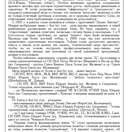
(Н.А.Ильин, "Генетика собак"). Особое внимание уделяется сохранению
крепкого костяка при жестком ограничении роста, свободным движениям и
характеру. Я четко разделяю понятия "эффектность" и "породность", не
поддаюсь изменчивой моде и считаю, что понятие "качество" включает в себя
не только отличный экстерьер и психику, но и здоровье животного. Суки, не
отвечающие этим требованиям, к разведению не допускаются.
С 1995 г. в рингах стали появляться собаки с приставкой "Эхини Элегант".
Первые аутбредные вязки с Just for you... дали вполне закономерное в такой
комбинации расщепление на исходные типы. Не буду скрывать, что у
"старотипных" щенков отмечено несколько случаев брака в пропорции 1 к 9
(отголосок старых проблем), но щенки "нового" типа были великолепны.
Проведя еще более жесткий отбор, к 2000 году мы уже располагали
удивительно однотипным поголовьем. Собаки стали достаточно высокого
класса и имели, если можно так сказать, "генетический запас прочности",
чтобы на их основе построить профессиональную шоу-линию, уже
оформившуюся именно как питомник со своей племенной программой,
целями и поголовьем.
Чтобы избежать закровления, созданы две ветви линии "А", восходящие к
сукам-однопометницам от CH Dick Vecny Rival (вл. Ширяева) и Ноэль де Кор
(вл. Сноркина) - группа Санта Книрис Грум Золли (вл. Жуляева) и гр. Санта
Книрис Грум Златы (вл. Малеваная).
Звезд первой волны от Золли и Just for you... знают многие:
- CH INT, RUS, MOL, BLR, RKF, RFSS, BIG-3, призер Euro Dog Show 2003
Ehini Elegant Joyce (вл. Козловская) - "кобель отличного шоу-типа"
(Штейнбахер М., Дания);
- CH INT, RUS, RKF Ehini Elegant Jamaha (вл. Жуляева и Сноркина) -
"очень породная, женственная сука" (Феррари Ф., Италия);
- на Московских выставках ставший ЧР, R.CACIB, 4*ЛПП Ehini Elegant
Gero (вл. Сидорова), прилетевший с Чукотки и впервые вышедший на ринг в 3
года.
От Златы и Just for you... рождены
- выставившаяся лишь дважды Эхини Элегант Мирей (вл. Космынина);
- 2*CACIB, CH RUS, ЧРФСС Ehini Elegant Frantsuz (вл. Сноркина) - "очень
гармоничный, породный, отличного типа кобель" (Достал Я., Чехия);
- за 5 выставок ставшая 5*ПК, 3*ЛПП, 4*CAC, СС, R.CACIB, R.BIG, Cand.
CH ISPU Ehini Elegant Fiona (вл. Лукьянова), увы, остановившаяся в одном
шаге от титула "Чемпион России".
Первым этапом формирования линии "А" стало проведение нескольких
инбредных вязок. Я и раньше предпочитала пометы с сильным расщеплением
на типы ровным пометам "середнячков". 1-й вариант говорит, скорее, об