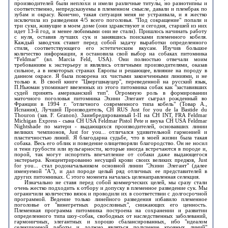
производителей были неплохи и имели различные титулы, но разнотипны и
соответственно, непредсказуемы в племенном смысле, давали и плембрак по
зубам и окрасу. Конечно, такая ситуация меня не устраивала, и я жестко
исключила из разведения 4/5 всего поголовья. "Под сокращение" попали и
три суки, живущие в моем доме (они здравствуют и сегодня, старшей из них
идет 13-й год, и менее любимыми они не стали). Пришлось начинать работу
с нуля, оставив лучших сук и занявшись поисками племенного кобеля.
Каждый заводчик ставит перед собой задачу выработки определенного
стиля, соответствующего его эстетическим вкусам. Изучив большое
количество информации, я остановила свой выбор на собаках питомника
“Feldmar” (вл. Marcia Feld, USA). Они полностью отвечали моим
требованиям к экстерьеру и являлись отличными производителями, оказав
сильное, а в некоторых странах Европы и решающее, влияние на породу в
данном окрасе. Я была покорена их чистыми законченными линиями, и не
только я. В своей книге "Цвергшнауцер", переведенной на русский язык,
П.Ньюман упоминает ввезенных из этого питомника собак как "заставивших
судей принять американский тип". Огромную роль в формировании
маточного поголовья питомника Эхини Элегант сыграл рожденный во
Франции в 1994 г. "отличного современного типа кобель" (Товар А.,
Испания), Лучший Производитель, CH RUS Just for you de la Bastide du
Thouron (зав. F. Granon). Заинбредированный I-II на CH INT, FRA Feldmar
Michigan Express - сына CH USA Feldmar Pistol Pete и внука CH USA Feldmar
Nightshade по матери - выдающихся производителей, основавших линии
великих чемпионов, Just for you... отличался удивительной гармонией и
пластичностью линий. Я благодарна судьбе, что в моей жизни была такая
собака. Весь его облик и поведение олицетворяли благородство. Он не носил
и тени грубости или вульгарности, которые иногда встречаются в породе и,
порой, так могут испортить впечатление от собаки даже выдающегося
экстерьера. Концентрированно несущий крови своих великих предков, Just
for you... стал родоначальником основной линии "Эхини Элегант" (далее
именуемой "А"), и дал породе целый ряд отличных ее представителей в
других питомниках. С этого момента началась целенаправленная селекция.
Изначально не ставя перед собой коммерческих целей, мы сразу стали
очень жестко подходить к отбору и допуску в племенное разведение сук. Мы
ограничили количество вязок и проводили их в соответствии с долгосрочной
программой. Ведение только линейного разведения избавило племенное
поголовье от "винегретных родословных", снижающих его ценность.
Племенная программа питомника построена на сохранении и развитии
определенного типа шоу-собак, свободных от наследственных заболеваний,
гармоничных, элегантных и хорошо сбалансированных, ибо "идеалом
селекционной работы и должно являться получение кровных линий"