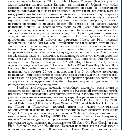
свою карьеру в Беларуси CH BLR Ehini Elegant Voyager (Just for you... x
Эхини Элегант Бьянка Санта Книрис, вл. Никитина). Общий тип собак
основной линии полностью отвечает стандарту породы (за исключением
вопроса купирования) и является наиболее желательным. Их очень высокая
конкурентоспособность отражена в отчетах о выставках, публикуемых
различными изданиями. Они имеют 42 зуба в правильном прикусе, цельный
корпус с очень глубокой грудью, хорошо оттянутыми ребрами, короткую
прочную поясницу и мощный фронт. Не отмечено ни одного случая
появления в линии "А" собак ростом выше 35 см. Суки, даже небольшого
роста, имеют прекрасный костяк и субстанцию. Богатая шерсть наших собак
так же является предметом нашей гордости. При подобной обильности
трудно сохранить и структуру и окрас. Нам это удается, благодаря
построению племенной работы на потомках Ноэль де Кор, имевшей
безупречный окрас. Just for you... стабилизировал и закрепил этот признак,
так же имея отличный окрас и не являясь носителем генов перцовости и
белых пятен. Приятно отметить, что наши собаки до преклонных лет
сохраняют отличную выставочную форму, что я считаю заслугой не столько
своей, сколько заслугой заводчиков, создавших до меня тот внутрипородный
тип, который я сейчас стараюсь сохранить. Так, например, Just for you...
дважды стал Лучшим Ветераном CACIB Dog Show, BISv-4, а его
однопометница Jane Lee (вл. B. Leproux, FRA) - BV на Euro Dog Show 2002 в
Париже. Как любая линия, мы имеем и недостатки. Основным считаем
появление сук ростом 28 см в пропорции 1 к 6 от общего количества
рожденных (причиной является изначально некрупное маточное поголовье).
Они имеют полную зубную формулу и не грешат чертами тоевости, легко
титулуются в конкурентной борьбе. Однако вопрос о допуске их в
разведение решается индивидуально.
Подбор аутбредных кобелей, способных закрепить достоинства и
освежить крови линии "А" ведется с учетом объективной статистики, чтобы
избежать резких отклонений от желательного типа. Качеству их родословной
уделяется не меньше внимания, чем экстерьеру. Для развития основной линии
мы повязали Ehini Elegant Jamaha с JViceEUW, CH INT, FIN, EST, RUS, CLUB
Tmavi Knir Lakert (CH Sailer`s Tiger Woods x CH Tmavi Knir Galaksija, зав. и
вл. Попов и Полетаева), который имеет не менее титулованных
однопометниц и линейно несет крови известного американского питомника
“Jery O`s”, хорошо сочетающиеся с линией “Feldmar”. Рожденные от этой
вязки кобель R.BISp, R.BISj, ЮЧР Ehini Elegant Ketano (вл. Сноркина),
имеющий явное сходство как с родителями, так и со своим прямым предком,
влиятельным американским производителем CH Jerry O`s Rain Check, и сука
Ehini Elegant Convallaria Majalis (вл. Жуляева) надеемся, внесут свой вклад в
развитие основной линии. В питомнике "Tmavi Knir", с которым у нас