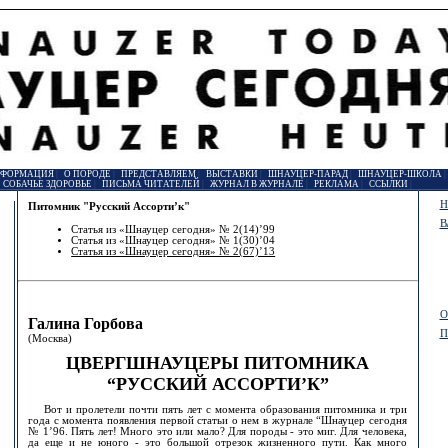
НФОРМАЦИЯ
|
О ПОРОДЕ
|
ПРЕДСТАВЛЯЕМ
|
ВЫСТАВКИ
|
ШНАУЦЕР-ПАРАД
|
ШНАУЦЕР-ШКОЛА
|
СОБАЧЬЕ ЗДОРОВЬЕ
|
ПИСЬМА ЧИТАТЕЛЕЙ
|
ЖУРНАЛ В ЖУРНАЛЕ
|
РЕКЛАМА
|
ССЫЛКИ
|
Н
Питомник "Русский Ассорти’к"
В
Статья из «Шнауцер сегодня» № 2(14)’99
Статья из «Шнауцер сегодня» № 1(30)’04
Статья из «Шнауцер сегодня» № 2(67)’13
О
Галина Горбова
П
(Москва)
ЦВЕРГШНАУЦЕРЫ ПИТОМНИКА
“РУССКИЙ АССОРТИ’К”
Вот и пролетели почти пять лет с момента образования питомника и три
года с момента появления первой статьи о нем в журнале “Шнауцер сегодня
№ 1’96. Пять лет! Много это или мало? Для породы - это миг. Для человека,
да еще и не юного - это большой отрезок жизненного пути. Как много