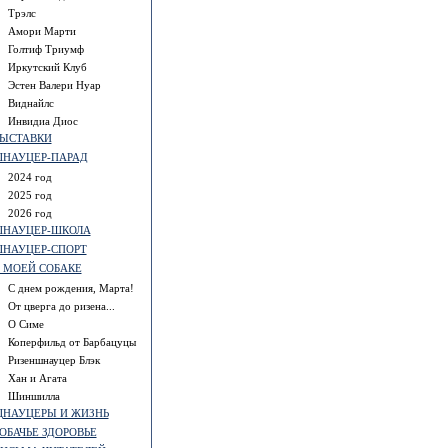
Трэлс
Амори Марти
Голтиф Триумф
Иркутский Клуб
Эстен Валери Нуар
Виднайлс
Инвидиа Диос
ЫСТАВКИ
НАУЦЕР-ПАРАД
2024 год
2025 год
2026 год
НАУЦЕР-ШКОЛА
НАУЦЕР-СПОРТ
 МОЕЙ СОБАКЕ
С днем рождения, Марта!
От цверга до ризена...
О Симе
Коперфильд от Барбацуцы
Ризеншнауцер Блэк
Хан и Агата
Шиншилла
НАУЦЕРЫ И ЖИЗНЬ
ОБАЧЬЕ ЗДОРОВЬЕ