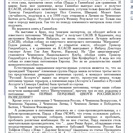
П
в этом сама, прихватив своих собак (Парда и Ганнибала) для сравнения. И
каково было мое удивление, когда Ганнибал выиграл класс и получил
Ж
R.CACIB, обойдя всех латвийских чемпионов, уступив только финской собаке
Триксер Гинденбургу (эксперт Пол Стентон, Швеция). Может быть
Р
случайность, подумала я, и в 1998 году отправила в Латвию на Чемпионат
С
Балтии дочь Парда - Русский Ассорти'к Фемину. Результат тот же. Только она
еще и породу выиграла. Так что по поводу племенного материала пока стоит
подумать.
Но вернемся опять к Ганнибалу.
На выставке в Брно, под чешским экспертом, он обходит кобеля из
известного питомника "Молдау Норт" и получает CACIB. В Будапеште, под
австрияком Вольфганом Вайдорн, он вновь становится Лучшим кобелем
(CACIB), обойдя собаку из известного венгерского питомника "Матразепе".
Годом раньше, на “Евразии”, в открытом классе, обходит Триксер
Гинденбурга, а в сравнении на R.CACIB выигрывает у Инбред Дэкстора
(эксперт Агнес Ган Ами Кертис, Израиль). На “Дне цвергшнауцера”
становится Чемпионом Национального Клуба, обойдя опять Триксер
Гинденбурга и Инбред Дэкстора (эксперт Цви Купферберг). А ведь все эти
собаки из известных питомников Европы. Это ли не доказательство нашей
конкурентоспособности.
Естественным завершением перечисленных успехов является то, что на
прошедшей “Евразии” племенная группа Парда заняла почетное третье место
(из представленых двенадцати племенных групп), в конкурсе питомников
“Русский Ассорти’к” вышел на второе место, пропустив вперед только
питомник черных терьеров, а племенная пара (Ассорти’к Ганнибал и Русский
Ассорти’к Синьора Смайли) была третьей из сорока.
За такой короткий срок существования питомника, четыре наши собаки
получили наивысший титул "Интерчемпион", причем три из них рождены в
питомнике. Это ПЕРВЫЕ ПЕРЦОВЫЕ ЦВЕРГИ РОССИЙСКОГО
РАЗВЕДЕНИЯ!!!
Кроме этого в питомнике 5 Чемпионов России, 4 Чемпиона Белоруссии, 4
Чемпиона Украины, 2 Чемпиона Литвы, 1 Чемпион Латвии и Победитель
Балтии, 1 Чемпион Финляндии.
А разведение в питомнике началось не с суки-производительницы, а с
кобеля-производителя, Парда з Илки (ЧСФР), что очень осложнило работу.
Пришлось по крупицам собирать племенной материал и пробовать,
пробовать различные комбинации. Но на мое счастье, Пард оказался столь
замечательным производителем, что "... даже Рикки Аурис, обладавшая очень
посредственным экстерьером, является бабушкой Чемпиона России Кая
Тойфеля (Пард з Илки + Дарлинг Белхунд)" (выдержка из статьи Президента