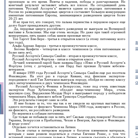
произошло за это время. Взлеты и падения, победы и разочарования. Но
конечный результат заставляет забыть все плохое. На сегодняшний день
питомник "Русский Ассорти’к" является одним из ведущих питомников в
России по разведению перцовых цвергов и составляет большую конкуренцию
именитым питомникам Европы, занимающимся разведением цвергов более
20-25 лет.
И не прав тот, кто говорит, что пальма первенства в перцовом окрасе еще
долго будет принадлежать другим.
Да, перцовые цверги российского разведения не выиграли на Всемирной
выставке в Хельсинки. Мы еще очень молоды. Но даже при такой огромной
конкуренции, пять наших собак заняли призовые места:
Топ Таргет Блю Бери - третья в открытом классе (а этому питомнику всего
три года),
В
Альфа Адриан Аврора - третья в промежуточном классе,
Ш
Богема Конфети - четвертая в классе чемпионов (а этим питомникам не
более пяти лет),
Русский Ассорти'к Синьора Смайли - вторая в промежуточном классе,
Русский Ассорти'к Фортуна - пятая в открытом классе.
Лучшей племенной парой были названы Пард з Илки и Русский Ассорти’к
Фортуна (отец с дочерью), а сам Пард был признан Лучшим кобелем-
ветераном.
Ш
В январе 1999 года Русский Ассорти’к Синьора Смайли еще раз посетила
Финляндию. На этот раз в городе Кияани, под финским экспертом-
Ш
породником г-жой Тан Хиеталахи выиграла породу, обойдя по своему классу
О
двух интерчемпионок и двух чемпионок Финляндии.
Русский Ассорти’к Фемина в Белоруссии, тоже под очень известным
экспертом Роди Хубенталем, обходит вице-чемпионку Мира, очень
красивую суку, Вирджилию Молдау Норт и выигрывает породу у победителя
чемпионата Мира, финского кобеля Триксера Студебекера.
Эти результаты говорят сами за себя.
И мне больно за то, что мы так и не увидели на крупных выставках ни
одного потомка от финского Чемпиона Мира 1998 года, живущего в России,
ни финского, ни российского разведения.
Но вернемся к собакам питомника.
Где только не побывали они за пять лет! Сколько сердец покорили! Россия и
Украина, Белоруссия и Прибалтика, Чехия и Венгрия, Австрия и Финляндия.
И везде успех!
Отдельно хочется остановиться на Латвии.
Щ
После статьи в питерском журнале о богатом племенном материале,
С
которым с нами решили поделиться и статьи Евгении Ронис, о том что
истинный шнауцер сохранен только в Латвии, я решила съездить и убедиться