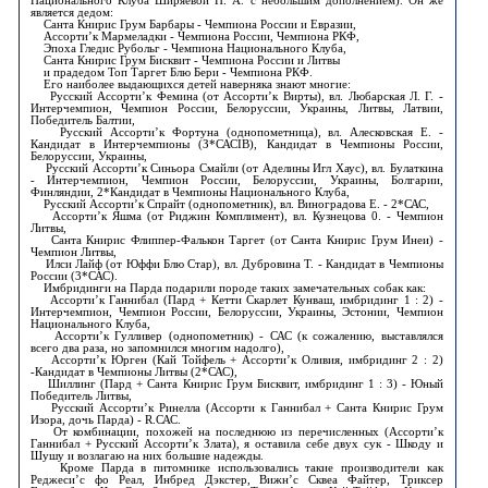
Национального Клуба Ширяевой Н. А. с небольшим дополнением). Он же
является дедом:
Санта Книрис Грум Барбары - Чемпиона России и Евразии,
Ассорти’к Мармеладки - Чемпиона России, Чемпиона РКФ,
Эпоха Гледис Рубольг - Чемпиона Национального Клуба,
Санта Книрис Грум Бисквит - Чемпиона России и Литвы
и прадедом Топ Таргет Блю Бери - Чемпиона РКФ.
Его наиболее выдающихся детей наверняка знают многие:
Русский Ассорти’к Фемина (от Ассорти’к Вирты), вл. Любарская Л. Г. -
Интерчемпион, Чемпион России, Белоруссии, Украины, Литвы, Латвии,
Победитель Балтии,
Русский Ассорти’к Фортуна (однопометница), вл. Алесковская Е. -
Кандидат в Интерчемпионы (З*САСIB), Кандидат в Чемпионы России,
Белоруссии, Украины,
Русский Ассорти’к Синьора Смайли (от Аделины Игл Хаус), вл. Булаткина
- Интерчемпион, Чемпион России, Белоруссии, Украины, Болгарии,
Финляндии, 2*Кандидат в Чемпионы Национального Клуба,
Русский Ассорти’к Спрайт (однопометник), вл. Виноградова Е. - 2*САС,
Ассорти’к Яшма (от Риджин Комплимент), вл. Кузнецова 0. - Чемпион
Литвы,
Санта Книрис Флиппер-Фалькон Таргет (от Санта Книрис Грум Инеи) -
Чемпион Литвы,
Илси Лайф (от Юффи Блю Стар), вл. Дубровина Т. - Кандидат в Чемпионы
России (3*САС).
Имбридинги на Парда подарили породе таких замечательных собак как:
Ассорти’к Ганнибал (Пард + Кетти Скарлет Кунваш, имбридинг 1 : 2) -
Интерчемпион, Чемпион России, Белоруссии, Украины, Эстонии, Чемпион
Национального Клуба,
Ассорти’к Гулливер (однопометник) - САС (к сожалению, выставлялся
всего два раза, но запомнился многим надолго),
Ассорти’к Юрген (Кай Тойфель + Ассорти’к Оливия, имбридинг 2 : 2)
-Кандидат в Чемпионы Литвы (2*САС),
Шиллинг (Пард + Санта Книрис Грум Бисквит, имбридинг 1 : 3) - Юный
Победитель Литвы,
Русский Ассорти’к Ринелла (Ассорти к Ганнибал + Санта Книрис Грум
Изора, дочь Парда) - R.САС.
От комбинации, похожей на последнюю из перечисленных (Ассорти’к
Ганнибал + Русский Ассорти’к Злата), я оставила себе двух сук - Шкоду и
Шушу и возлагаю на них большие надежды.
Кроме Парда в питомнике использовались такие производители как
Реджеси’с фо Реал, Инбред Дэкстер, Вижн’с Сквеа Файтер, Триксер