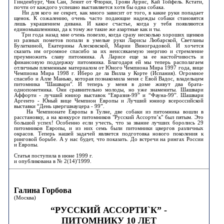
Гинденбург, Чик Сан, Зенит от Флорки, Троян Аурис, Кай Тойфель. Кстати,
почти от каждого успешно выставляется хотя бы одна собака.
Ни для кого не секрет, как много зависит от того, в какие руки попадает
щенок. К сожалению, очень часто подающие надежды собаки становятся
лишь украшением дивана. И какое счастье, когда у тебя появляются
единомышленники, да к тому же такие же азартные как и ты.
Три года назад мне очень повезло, когда сразу несколько хороших щенков
из разных пометов попали в умелые руки Ларисы Любарской, Светланы
Булаткиной, Екатерины Алесковской, Марии Виноградовой. И хочется
сказать им огромное спасибо за их неиссякаемую энергию и стремление
преумножить славу питомника. А Ларисе еще за ее настойчивость и
финансовую поддержку питомника. Благодаря ей мы теперь располагаем
отличным племенным материалом от Юного Чемпиона Мира 1997 года, вице
Чемпиона Мира 1998 г. Иберо де ла Вилла у Корте (Испания). Огромное
спасибо и Алле Манько, которая познакомила меня с Евой Вадос, владельцем
питомника "Шашвари". И теперь у меня в доме живут два брата-
однопометника. Они сравнительно молоды, но уже знамениты. Шашвари
Аффорти - лучший юниор выставок “Евразия-99” и “Фауна-99”. Шашвари
Аргенто - Юный вице Чемпион Европы и Лучший юниор всероссийской
выставки “День цвергшнауцера - 99”.
На Чемпионате Европы в Тулне, две собаки из питомника вошли в
расстановку, а на конкурсе питомников "Русский Ассорти’к" был пятым. Это
большой успех! Особенно если учесть, что за звание лучших боролись 29
питомников Европы, и из них семь были питомники цвергов различных
окрасов. Теперь нашей задачей является подготовка нового поколения к
ринговой борьбе. А у нас будет, что показать. До встречи на рингах России
и Европы.
Статья поступила в июне 1999 г.
и опубликована в № 2(14)'1999.
Галина Горбова
(Москва)
“РУССКИЙ АССОРТИ`К” -
ПИТОМНИКУ 10 ЛЕТ