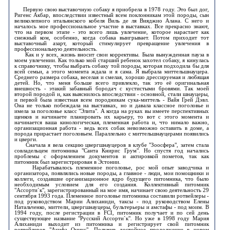
Первую свою выставочную собаку я приобрела в 1978 году. Это был дог,
Ригенс Акбар, впоследствии известный всем поклонникам этой породы, сын
великолепного итальянского кобеля Виль де ля Вияджио Алана. С него и
началось мое профессиональное участие в выставках. Все прекрасно знают,
что на первом этапе - это всего лишь увлечение, которое нарастает как
снежный ком, особенно, когда собака выигрывает. Потом приходит тот
выставочный азарт, который стимулирует превращение увлечения в
профессиональную деятельность.
Как и у всех, жизнь вносит свои коррективы. Была вынужденная пауза в
моем увлечении. Как только мой старший ребенок захотел собаку, я кинулась
к справочнику, чтобы выбрать собаку той породы, которая подходила бы для
всей семьи, а этого момента ждала и я сама. Я выбрала миттельшнауцера.
Среднего размера собака, веселая и смелая, хорошо дрессируемая и любящая
детей. Но, что меня больше всего привлекло, так это её оригинальная
внешность - этакий забавный бородач с кустистыми бровями. Так моей
второй породой и, как выяснилось впоследствии - основной, стали шнауцеры,
и первой была известная всем породникам сука-миттель - Вайя Грей Дэвл.
Она не только побеждала на выставках, но и давала классное поголовье и
имела за поголовье класс "Элита". А когда на руках вы имеете перспективных
щенков и начинаете планировать их карьеру, то вот с этого момента и
начинается ваша кинологическая, племенная работа и, что нимало важно,
организационная работа - ведь всех собак невозможно оставить в доме, а
порода прирастает поголовьем. Параллельно с миттельшнауцерами появились
и цверги.
Сначала я вела секцию цвергшнауцеров в клубе "Зоосфера", затем стала
совладельцем питомника "Санта Книрис Грум". Но спустя год начались
проблемы с оформлением документов и актировкой пометов, так как
питомник был зарегистрирован в Эстонии.
Нарабатывалось племенное поголовье, рос мой опыт заводчика и
организатора, появлялись новые породы, а главное - люди, мои помощники и
коллеги, создавшие организационное ядро будущего питомника, что было
необходимым условием для его создания. Коллективный питомник
"Ассорти`к", зарегистрированный на мое имя, начинает свою деятельность 29
сентября 1993 года. Племенное поголовье питомника составили ротвейлеры -
под руководством Марии Алиханиди, таксы - под руководством Елены
Натальченко, миттели, цвергшнауцеры, бультерьеры и амстафы - под моим. В
1994 году, после регистрации в FCI, питомник получает и по сей день
существующее название "Русский Ассорти`к". Но уже в 1998 году Мария
Алиханиди выходит из питомника и регистрирует свой питомник
ротвейлеров "Акифа Оникс". Получив достойное продолжение в новом