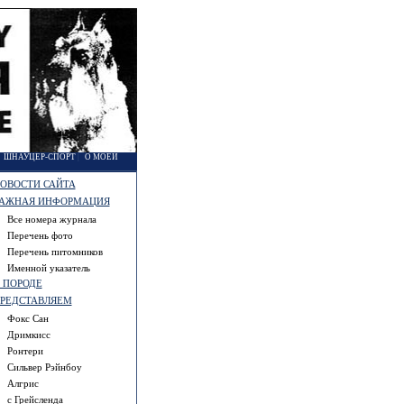
|
ШНАУЦЕР-СПОРТ
|
О МОЕЙ
ОВОСТИ САЙТА
АЖНАЯ ИНФОРМАЦИЯ
Все номера журнала
Перечень фото
Перечень питомников
Именной указатель
 ПОРОДЕ
РЕДСТАВЛЯЕМ
Фокс Сан
Дримкисс
Ронтери
Сильвер Рэйнбоу
Алгрис
с Грейсленда