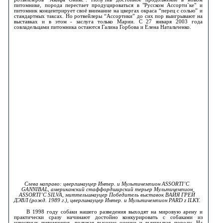
питомнике, порода перестает продуцироваться в "Русском Ассорти`ке" и
питомник концентрирует своё внимание на цвергах окраса “перец с солью” и
стандартных таксах. Но ротвейлеры “Ассортики” до сих пор выигрывают на
выставках и в этом - заслуга только Марии. С 27 января 2003 года
совладельцами питомника остаются Галина Горбова и Елена Натальченко.
Слева направо: цвергшнауцер Интер. и Мультичемпион ASSORTI’C
GANNIBAL, американский стаффордширский терьер Мультичемпион
ASSORTI’C SILVA, миттельшнауцер Победитель выставок ВАЙЯ ГРЕЙ
ДЭВЛ (рожд. 1989 г.), цвергшнауцер Интер. и Мультичемпион PARD z ILKY.
В 1998 году собаки нашего разведения выходят на мировую арену и
практически сразу начинают достойно конкурировать с собаками из
известных питомников, получая высокие оценки и выигрывая породу. На