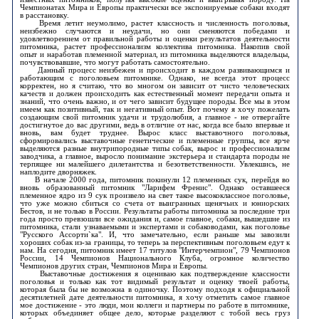
Чемпионатах Мира и Европы практически все экспонируемые собаки входят
в расстановку.
Время летит неумолимо, растет классность и численность поголовья,
неизбежно случаются и неудачи, но они сменяются победами и
удовлетворением от правильной работы и оценки результатов деятельности
питомника, растет профессионализм коллектива питомника. Накопив свой
опыт и наработав племенной материал, из питомника выделяются владельцы,
почувствовавшие, что могут работать самостоятельно.
Данный процесс неизбежен и происходит в каждом развивающимся и
работающим с поголовьем питомнике. Однако, не всегда этот процесс
корректен, но я считаю, что во многом он зависит от чисто человеческих
качеств и должен происходить как естественный момент передачи опыта и
знаний, что очень важно, и от чего зависит будущее породы. Все мы в этом
имеем как позитивный, так и негативный опыт. Вот почему я хочу пожелать
создающим свой питомник удачи и трудолюбия, а главное - не отвергайте
достигнутое до вас другими, ведь в отличие от нас, когда все было впервые и
вновь, вам будет труднее. Вырос класс выставочного поголовья,
сформировались выставочные генетические и племенные группы, все ярче
выделяются разные внутрипородные типы собак, вырос и профессионализм
заводчика, а главное, выросло понимание экстерьера и стандарта породы не
терпящее ни малейшего дилетантства и безответственности. Увлекшись, не
наплодите дворняжек.
В начале 2000 года, питомник покинули 12 племенных сук, перейдя во
вновь образованный питомник "Ларифем Френис". Однако оставшееся
племенное ядро из 9 сук произвело на свет такое высококлассное поголовье,
что уже можно сбиться со счета от выигранных щенячьих и юниорских
Бестов, и не только в России. Результаты работы питомника за последние три
года просто превзошли все ожидания и, самое главное, собаки, вышедшие из
питомника, стали узнаваемыми и экспертами и собаководами, как поголовье
"Русского Ассорти`ка". И, что замечательно, если раньше мы завозили
хороших собак из-за границы, то теперь за перспективным поголовьем едут к
нам. На сегодня, питомник имеет 17 титулов "Интерчемпион", 79 Чемпионов
России, 14 Чемпионов Национального Клуба, огромное количество
Чемпионов других стран, Чемпионов Мира и Европы.
Выставочные достижения я оцениваю как подтверждение классности
поголовья и только как тот видимый результат и оценку твоей работы,
которая была бы не возможна в одиночку. Поэтому подходя к официальной
десятилетней дате деятельности питомника, я хочу отметить самое главное
мое достижение - это люди, мои коллеги и партнеры по работе в питомнике,
которых объединяет общее дело, которые разделяют с тобой весь груз