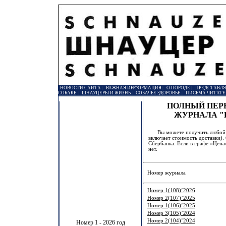
НОВОСТИ САЙТА
|
ВАЖНАЯ ИНФОРМАЦИЯ
|
О ПОРОДЕ
|
ПРЕДСТАВЛ
СОБАКЕ
|
ЩНАУЦЕРЫ И ЖИЗНЬ
|
СОБАЧЬЕ ЗДОРОВЬЕ
|
ПИСЬМА ЧИТАТЕ
ПОЛНЫЙ ПЕР
ЖУРНАЛА "
Вы можете получить любой но
включает стоимость доставки).
Сбербанка. Если в графе «Цена
нет.
Номер журнала
Номер 1(108)’2026
Номер 2(107)’2025
Номер 1(106)’2025
Номер 3(105)’2024
Номер 2(104)’2024
Номер 1 - 2026 год