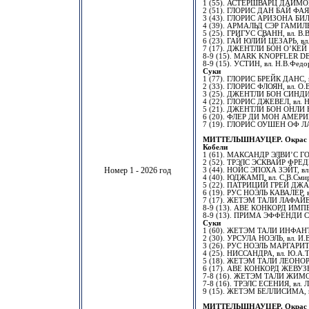
1 (55). АСТЕРШВАРЦ ДАЙМОНД,
2 (51). ГЛОРИС ДАН БАЙ ФАЯ, 
3 (43). ГЛОРИС АРИЗОНА БИЛЛ,
4 (39). АРМАЛЬД СЭР ГАМИЛЬ
5 (25). ГРИГУС СВАНН, вл. В.
6 (23). ГАЙ ЮЛИЙ ЦЕЗАРЬ, вл.
7 (17). ДЖЕНТЛИ БОН О’КЕЙ ЛЕ
8-9 (15). MARK KNOPFLER DE 
8-9 (15). УСТИН, вл. Н.В.Федо
Суки
1 (77). ГЛОРИС БРЕЙК ДАНС, в
2 (33). ГЛОРИС ФЛОЯН, вл. О.
3 (25). ДЖЕНТЛИ БОН СИНДИ, 
4 (22). ГЛОРИС ДЖЕВЕЛ, вл. Н
5 (21). ДЖЕНТЛИ БОН ОНЛИ Ю,
6 (20). ФЛЕР ДИ МОН АМЕРИКА
7 (19). ГЛОРИС ОУШЕН ОФ ЛАВ,
МИТТЕЛЬШНАУЦЕР. Окрас "п
Кобели
1 (61). МАКСАНДР ЭЛВИ’С ГОЛ
2 (52). ТРЭЛС ЭСКВАЙР ФРЕДЕ
Номер 1 - 2026 год
3 (44). НОЙС ЭПОХА ЗЭЙТ, вл.
4 (40). ЮДЖАМП, вл. С.В.Смир
5 (22). ПАТРИЦИЙ ГРЕЙ ДЖА
6 (19). РУС НОЭЛЬ КАВАЛЕР, в
7 (17). ЖЕТЭМ ТАЛИ ЛАФАЙЕТТ
8-9 (13). АВЕ КОНКОРД ИМПЕР
8-9 (13). ПРИМА ЭФФЕНДИ СН
Суки
1 (60). ЖЕТЭМ ТАЛИ ИНФАНТА,
2 (30). УРСУЛА НОЭЛЬ, вл. И.В
3 (26). РУС НОЭЛЬ МАРГАРИТК
4 (25). НИССАНДРА, вл. Ю.А.
5 (18). ЖЕТЭМ ТАЛИ ЛЕОНОРА, 
6 (17). АВЕ КОНКОРД ЖЕВУЗЕМ
7-8 (16). ЖЕТЭМ ТАЛИ ЖИМОЛО
7-8 (16). ТРЭЛС ЕСЕНИЯ, вл. Л
9 (15). ЖЕТЭМ БЕЛЛИСИМА, вл
МИТТЕЛЬШНАУЦЕР. Окрас 