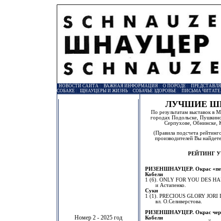
НОВОСТИ САЙТА
|
ВАЖНАЯ ИНФОРМАЦИЯ
|
О ПОРОДЕ
|
ПРЕДСТАВЛ
СОБАКЕ
|
ЩНАУЦЕРЫ И ЖИЗНЬ
|
СОБАЧЬЕ ЗДОРОВЬЕ
|
ПИСЬМА ЧИТАТЕ
ЛУЧШИЕ ШН
По результатам выставок в Мо
городах Подольске, Пушкино
Серпухове, Обнинске, 
(Правила подсчета рейтинг
производителей Вы найдете
РЕЙТИНГ 
РИЗЕНШНАУЦЕР. Окрас «пер
Кобели
1 (6). ONLY FOR YOU DES HA
и Астапенко.
Суки
1 (1). PRECIOUS GLORY JOR
вл. О.Селиверстова.
РИЗЕНШНАУЦЕР. Окрас чер
Номер 2 - 2025 год
Кобели