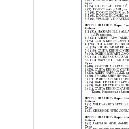
Суки
1 (15). ГЛОРИС БАТТЕРФЛЯЙ, 
2 (9). ГРИГУС ФАЯ ДАНС, вл. 
3-5 (6). ГЛОРИС БЕСТИЯ, вл. 
3-5 (6). ГЛОРИС БИ ДЖИС, вл. 
3-5 (6). YPSILON V.D.HAVENST
ЦВЕРГШНАУЦЕР. Окрас "чер
Кобели
1-2 (31). HASSANHILL’S AL
и Л.Родионова.
1-2 (31). АЛЕРТ ЧАРМ ГАМИЛЬ
3 (25). САНТА КНИРИС ЗЕВС НО
4. (20). САНТА КНИРИС ЖЮЛЬ 
5-6 (16). ГЛОРИС БИ БИ ВИ, вл
5-6 (16). САНТА КНИРИС УНКА
7 (14). ЭХИНИ ЭЛЕГАНТ ДЖОЙС
8-9 (13). LEONIEKE’S CASAR G
8-9 (13). ФАВОРИТ ШАНТОНЕ,
Суки
1 (40). КРИСТИНА КАРАМЕЛЬК
2 (25). САНТА КНИРИС УЛЬТРА
3 (23). АЛЕРТ ЧАРМ ЛАКИ, вл
4 (20). ТМАВЫ КНИР ДИНАСТИЯ
5 (17). ЭХИНИ ЭЛЕГАНТ ПОМПЕ
6 (15). ЛАНГЕР ТАТОС КАРМИЛ
7 (13). ЛАНГЕР ТАТОС КЛЕОПА
8 (11). САНТА КНИРИС КАРИНА
(Кохма, Ивановская область
ЦВЕРГШНАУЦЕР. Окрас бел
Кобели
1 (5). WILDWOOD’S STATUS D
Суки
1 (3). СНЕЖНОЕ ЧУДО ЛОРЕЛЕ
ЦВЕРГШНАУЦЕР. Окрас «шо
Кобели
1 (1). САНТА КНИРИС ЧАМИНГ
Суки