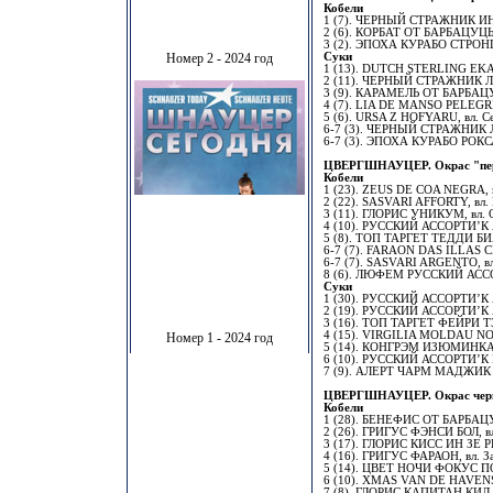
Кобели
1 (7). ЧЕРНЫЙ СТРАЖНИК ИНВ
2 (6). КОРБАТ ОТ БАРБАЦУЦЫ,
3 (2). ЭПОХА КУРАБО СТРОНГ
Номер 2 - 2024 год
Суки
1 (13). DUTCH STERLING EKAT
2 (11). ЧЕРНЫЙ СТРАЖНИК ЛА
3 (9). КАРАМЕЛЬ ОТ БАРБАЦУ
4 (7). LIA DE MANSO PELEGRI,
5 (6). URSA Z HOFYARU, вл. С
6-7 (3). ЧЕРНЫЙ СТРАЖНИК Л
6-7 (3). ЭПОХА КУРАБО РОКСА
ЦВЕРГШНАУЦЕР. Окрас "пере
Кобели
1 (23). ZEUS DE COA NEGRA, в
2 (22). SASVARI AFFORTY, вл. 
3 (11). ГЛОРИС УНИКУМ, вл. О
4 (10). РУССКИЙ АССОРТИ’К А
5 (8). ТОП ТАРГЕТ ТЕДДИ БИА
6-7 (7). FARAON DAS ILLAS CI
6-7 (7). SASVARI ARGENTO, вл.
8 (6). ЛЮФЕМ РУССКИЙ АССОРТ
Суки
1 (30). РУССКИЙ АССОРТИ’К А
2 (19). РУССКИЙ АССОРТИ’К А
3 (16). ТОП ТАРГЕТ ФЕЙРИ ТЭ
4 (15). VIRGILIA MOLDAU NOR
Номер 1 - 2024 год
5 (14). КОНГРЭМ ИЗЮМИНКА, в
6 (10). РУССКИЙ АССОРТИ’К Ш
7 (9). АЛЕРТ ЧАРМ МАДЖИК Г
ЦВЕРГШНАУЦЕР. Окрас чер
Кобели
1 (28). БЕНЕФИС ОТ БАРБАЦУ
2 (26). ГРИГУС ФЭНСИ БОЛ, вл
3 (17). ГЛОРИС КИСС ИН ЗЕ РИН
4 (16). ГРИГУС ФАРАОН, вл. За
5 (14). ЦВЕТ НОЧИ ФОКУС ПО
6 (10). XMAS VAN DE HAVENST
7 (8). ГЛОРИС КАПИТАН КИД, 