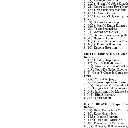
4 (32). Клондайк Мажор
5 (23,5). Индира’С Абра Кадаб
6 (22). Санта Книрис Грум Мас
7 (17,5). Stahlkriegers Magnum 
8 (15,5). Элсабр Ноэль
9 (12,5). Аргента’С Греве Густ
Суки
1 (32). Жетэм Бэсинджер
2 (30,5). Элви’С Виват Конкорд
3 (29). Трэлс Бесикэйбл
4 (24). Жетэм Беллисима
5 (22). Эпоха Вильяна Эмир Но
6 (20). Ядвига Одрик
7 (17,5). Гелис Брунгильда Трэ
8 (16,5). Триксер Лаппония
9 (16). Европа Доминик
МИТТЕЛЬШНАУЦЕР. Окрас 
Кобели
1 (12,5). Кабир Бар Закан
2 (12). Yarn V.Hilbelinkhof
3 (6,5). Hweeko Rivale Wakefiel
4 (3,5). Nouk De Nador Cleville
5 (3). Cjson’S Cham Is Goingeas
Суки
1 (7,5). Урса З Хофьяру
2 (7). Черный Стражник Елена
3 (6,5). Only One V.Hilbelinkho
4 (4). Загадка В.Хилбелинкхоф
5 (3,5). Idus Iunius De Manso Pe
6-7 (3). Elfe Z Hofyaru
6-7 (3). Ойка Барги
ЦВЕРГШНАУЦЕР. Окрас "пере
Кобели
1 (32). Ibero De La Villa Y Cort
2 (18). Ezust Granit Nick
3 (14,5). Глорис Мерлин
4 (11,5). Urus De Lordship’s
5 (10). Редженси’С Фо Реал
6 (9,5). Вояджер В.Д.Хавеншта