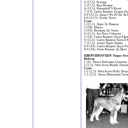
4 (27,5). Рутмар
5 (17,5). Кид Вулкан
6 (15,5). Hassanhill’S Riwer
7 (13). Санта Книрис Голден Гр
8-9 (12,5). Джаст Фо Ю Де Ля
8-9 (12,5). Scedir Xeres
Суки
1 (21,5). Лери Лу Николь
2 (20). Марго
3 (16). Виллина Де Зольт
4 (15,5). Art Deco Usbunny
5 (14). Санта Книрис Грум Ефл
6 (12,5). Санта Книрис Грум Б
7 (11,5). Алерт Чарм Лемма
8-9 (10). Санта Книрис Грум Р
8-9 (10). Олли Феникс Де Витт
ЦВЕРГШНАУЦЕР. Окрас бел
Кобели
1 (4). Эпоха Антошка Снежное
2 (2,5). West Acres Buddy Demit
Суки
1-2 (2,5). West Acres Holly Drop
1-2 (2,5). Эпоха Виктория Сне