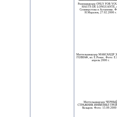
Ризеншнауцер ONLY FOR YO
HAUTS DE LONGUANTE, в
Селиверстова и Астапенко. Ф
Н.Маралов, 27.02.2000 г.
Миттельшнауцер МАКСАНДР 
ГОЛИАФ, вл. Е.Ронис. Фото: Е.
апрель 2000 г.
Миттельшнауцер ЧЕРНЫ
СТРАЖНИК ИНВИЗИБЛ ТРЕЙС
Козырев. Фото: 15.09.2000 