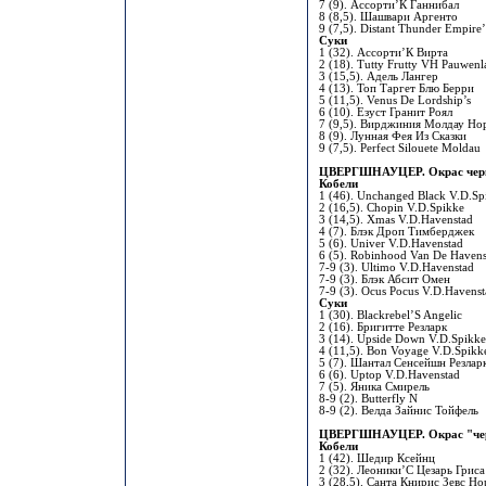
7 (9). Ассорти’К Ганнибал
8 (8,5). Шашвари Аргенто
9 (7,5). Distant Thunder Empire
Суки
1 (32). Ассорти’К Вирта
2 (18). Tutty Frutty VH Pauwen
3 (15,5). Адель Лангер
4 (13). Топ Таргет Блю Берри
5 (11,5). Venus De Lordship’s
6 (10). Езуст Гранит Роял
7 (9,5). Вирджиния Молдау Но
8 (9). Лунная Фея Из Сказки
9 (7,5). Perfect Silouete Moldau
ЦВЕРГШНАУЦЕР. Окрас чер
Кобели
1 (46). Unchanged Black V.D.Sp
2 (16,5). Chopin V.D.Spikke
3 (14,5). Xmas V.D.Havenstad
4 (7). Блэк Дроп Тимберджек
5 (6). Univer V.D.Havenstad
6 (5). Robinhood Van De Havens
7-9 (3). Ultimo V.D.Havenstad
7-9 (3). Блэк Абсит Омен
7-9 (3). Ocus Pocus V.D.Havens
Суки
1 (30). Blackrebel’S Angelic
2 (16). Бригитте Резларк
3 (14). Upside Down V.D.Spikk
4 (11,5). Bon Voyage V.D.Spikk
5 (7). Шантал Сенсейшн Резлар
6 (6). Uptop V.D.Havenstad
7 (5). Яника Смирель
8-9 (2). Butterfly N
8-9 (2). Велда Зайнис Тойфель
ЦВЕРГШНАУЦЕР. Окрас "чер
Кобели
1 (42). Шедир Ксейнц
2 (32). Леоники’С Цезарь Гриса
3 (28,5). Санта Книрис Зевс Но