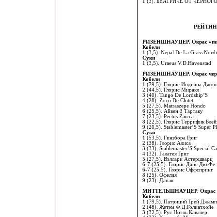
1 (3). БЕАТРИЧЕ ОТ ЧЕРНОГО
РЕЙТИН
РИЗЕНШНАУЦЕР. Окрас «пер
Кобели
1 (3,5). Nepal De La Grass Nord
Суки
1 (3,5). Uraeus V.D.Havenstad
РИЗЕНШНАУЦЕР. Окрас чер
Кобели
1 (79,5). Глорис Индиана Джон
2 (44,5). Глорис Миракл
3 (40). Tango De Lordship’S
4 (28). Zoco De Clotet
5 (27,5). Matraszepe Hondo
6 (25,5). Айвен З Тартаку
7 (23,5). Pectus Zaicca
8 (22,5). Глорис Террифик Блей
9 (20,5). Stablemaster’S Super P
Суки
1 (53,5). Гинзбора Григ
2 (38). Глорис Алиса
3 (33). Stablemaster’S Special Ca
4 (32). Галатея Григ
5 (27,5). Вэллари Астершварц
6-7 (25,5). Глорис Данс Дю Фе
6-7 (25,5). Глорис Оффспринг
8 (25). Офелия
9 (23). Даная
МИТТЕЛЬШНАУЦЕР. Окрас "п
Кобели
1 (79,5). Патриций Грей Джам
2 (48). Жетэм Ф.Д.Голиатхойе
3 (32,5). Рус Ноэль Кавалер