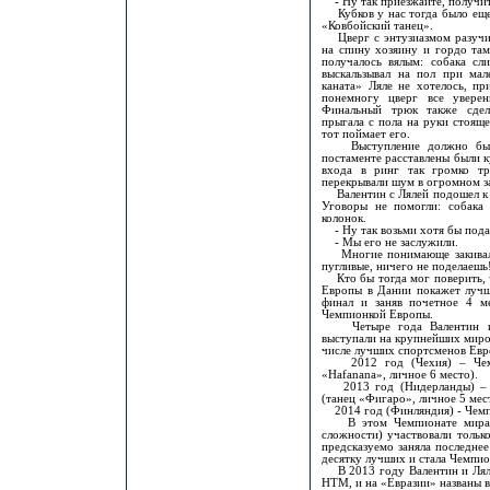
- Ну так приезжайте, получит
Кубков у нас тогда было еще 
«Ковбойский танец».
Цверг с энтузиазмом разучива
на спину хозяину и гордо там
получалось вялым: собака сл
выскальзывал на пол при мал
каната» Ляле не хотелось, пр
понемногу цверг все уверен
Финальный трюк также сдела
прыгала с пола на руки стоящ
тот поймает его.
Выступление должно было 
постаменте расставлены были к
входа в ринг так громко тр
перекрывали шум в огромном з
Валентин с Лялей подошел к в
Уговоры не помогли: собака
колонок.
- Ну так возьми хотя бы пода
- Мы его не заслужили.
Многие понимающе закивали 
пугливые, ничего не поделаешь
Кто бы тогда мог поверить, ч
Европы в Дании покажет лучши
финал и заняв почетное 4 м
Чемпионкой Европы.
Четыре года Валентин и Л
выступали на крупнейших миро
числе лучших спортсменов Евр
2012 год (Чехия) – Чемпи
«Hafanana», личное 6 место).
2013 год (Нидерланды) – В
(танец «Фигаро», личное 5 мес
2014 год (Финляндия) - Чемпио
В этом Чемпионате мира в
сложности) участвовали тольк
предсказуемо заняла последнее
десятку лучших и стала Чемпио
В 2013 году Валентин и Лял
НТМ, и на «Евразии» названы в