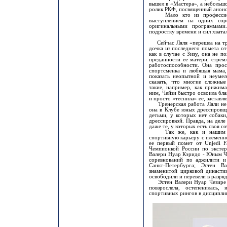
вышел в «Мастера», а небольшо
ролик РКФ, посвященный анонс
Мало кто из профессиона
выступлением на одних сор
оригинальными программами
подростку времени и сил хвата
Сейчас Ляля «перешла на тре
дочка из последнего помета о
как в случае с Зизу, она не 
преданности ее матери, стрем
работоспособности. Она прос
спортсменка и любящая мама, 
показать неопытной и неумел
сказать, что многие сложны
такие, например, как прижим
ним, Чейзи быстро освоила бла
и просто «теснила» ее, заставл
Тренерская работа Ляли не о
она в Клубе юных дрессировщ
детьми, у которых нет собаки
дрессировкой. Правда, на деле 
даже те, у которых есть своя с
Так же, как и нашим риз
спортивную карьеру с племенн
ее первый помет от Unjedi F
Чемпионкой России по экстер
Валери Нуар Кэридо - Юным Ч
соревнований по аджилити и 
Санкт-Петербурга; Эстен 
знаменитой цирковой династи
освободили и перевели в разряд
Эстен Валери Нуар Чезире вы
повзрослела, остепенилась
спортивных рингов в дисципли