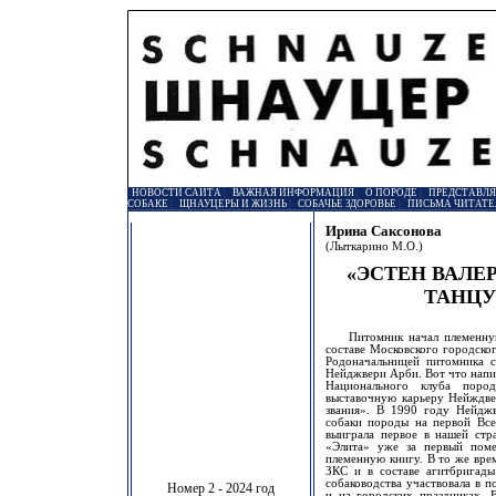
НОВОСТИ САЙТА
|
ВАЖНАЯ ИНФОРМАЦИЯ
|
О ПОРОДЕ
|
ПРЕДСТАВЛ
СОБАКЕ
|
ЩНАУЦЕРЫ И ЖИЗНЬ
|
СОБАЧЬЕ ЗДОРОВЬЕ
|
ПИСЬМА ЧИТАТЕ
Ирина Саксонова
(Лыткарино М.О.)
«ЭСТЕН ВАЛЕ
ТАНЦ
Питомник начал племенную 
составе Московского городско
Родоначальницей питомника с
Нейджвери Арби. Вот что напи
Национального клуба поро
выставочную карьеру Нейждве
звания». В 1990 году Нейдж
собаки породы на первой Все
выиграла первое в нашей стр
«Элита» уже за первый поме
племенную книгу. В то же вре
ЗКС и в составе агитбригады
собаководства участвовала в п
Номер 2 - 2024 год
и на городских праздниках. 