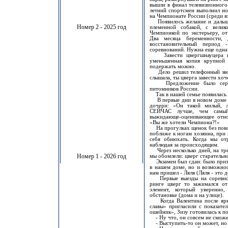
вышли в финал телевизионного
летний спортсмен выполнил но
на Чемпионате России (среди в
Появилось желание и дальше 
Номер 2 - 2025 год
племенной собакой, с велик
Чемпионкой по экстерьеру, о
Два месяца беременности,
восстановительный период 
соревнований. Нужна еще одна 
Завести цвергшнауцера в 
уменьшенная копия крупной 
подержать можно.
Дело решил телефонный звон
слышала, ты цверга завести хоч
Предложение было серьезн
питомников России.
Так в нашей семье появилась 
В первые дни в новом доме щ
дочери: «Он такой милый, л
СЕЙЧАС лучше, чем самый 
выжидающе-оценивающее отно
«Вы же хотели Чемпиона?!»
На прогулках щенок без повод
поближе к ногам хозяина, при 
себя обнюхать. Когда мы отр
наблюдая за происходящим.
Через несколько дней, на тре
Номер 1 - 2026 год
мы обомлели: цверг старатель
Экзамен был сдан: было призн
в нашем доме, но и возможнос
нам пришел - Ляля (Ляля - это 
Первые выезды на соревнова
ринге цверг то зажимался от
элемент, который уверенно
обстановке (дома и на улице).
Когда Валентина после ярко
славы» пригласили с показат
ошейник», Зизу готовилась к п
- Ну что, он совсем не сможе
- Выступить-то он может, но 