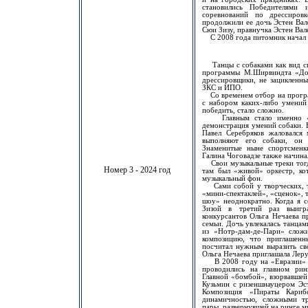
становились Победителями 
соревнований по дрессиро
продолжили ее дочь Эстен Вал
Сюи Зизу, правнучка Эстен Вал
С 2008 года питомник начал 
Танцы с собаками как вид спо
программы М.Ширвиндта «Дог
дрессировщики, не зацикленны
ЗКС и ИПО.
Со временем отбор на програм
с набором каких-либо умений 
победить, стало сложно.
Главным стало именно «шо
демонстрация умений собаки. 
Павел Серебряков жаловался 
выполняют его собаки, он 
Знаменитые ныне спортсменк
Галина Чоговадзе также начина
Свои музыкальные треки тогда
Номер 3 - 2024 год
там был «живой» оркестр, ко
музыкальный фон.
Сами собой у творческих, т
«мини-спектаклей», «сценок», 
шоу» неоднократно. Когда я 
Зизой в третий раз выигра
конкурсантов Ольга Нечаева п
семьи. Дочь увлекалась танца
из «Нотр-дам-де-Пари» сложи
композицию, что приглашен
посчитал нужным выразить сво
Ольга Нечаева приглашала Леру 
В 2008 году на «Евразии» с
проводились на главном рин
Главной «бомбой», взорвавшей
Кузьмин с ризеншнауцером Эс
Композиция «Пираты Кариб
динамичностью, сложными т
пары, развернувшей на ринге м