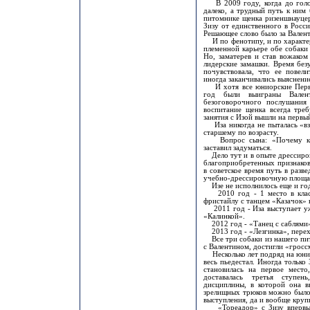
В 2009 году, когда до голо
далеко, а трудный путь к ним
питомнике щенка ризеншнауцер
Зизу от единственного в Росс
Решающее слово было за Валент
И по фенотипу, и по характер
племенной карьере обе собаки
Но, заматерев и став вожаком
лидерские замашки. Время без
почувствовала, что ее повели
иногда заканчивались выяснени
И хотя все юниорские Перве
год были выиграны Вален
безоговорочного послушания 
воспитание щенка всегда тре
занятия с Изой вышли на первый
Иза никогда не пыталась «взя
старшему по возрасту.
Вопрос сына: «Почему каж
заставил задуматься.
Дело тут и в опыте дрессиров
благоприобретенных признаков
в советское время путь в разв
учебно-дрессировочную площад
Изе не исполнилось еще и года
2010 год - 1 место в класс
фристайлу с танцем «Казачок»
2011 год - Иза выступает уж
«Калинкой».
2012 год - «Танец с саблями
2013 год - «Лезгинка», перех
Все три собаки из нашего пит
с Валентином, достигли «гросс
Несколько лет подряд на юнио
весь пьедестал. Иногда только
становилась на первое место
доставалась третья ступен
дисциплины, в которой она 
зрелищных трюков можно было 
выступления, да и вообще круп
«Тореадор» с Зизу впервые 