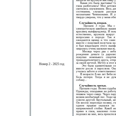
набрели на крупную выставку с
Какая это была выставка! Ско
глаза разбегались! Мое детско
светились изумлением. Весь де
состязания, слушали расска
мохнатыми Чемпионами. И уж
твердо уверена, что у меня обя
Случайность вторая.
Прошло 3 года. Мы с мам
электрическую швейную машин
красавец ньюфаундленд. И пок
естественно, кружила вокруг
вопросами о породе. Так я 
ожидаются щенки и что сами 
вместе с покупкой получила на
и был владельцем этого ньюфа
закралась очень шальная мысль.
Месяца через два с неболь
рождения деньги (а дарилис
покупки новенького спорти
тринадцатилетнего друга, отпр
за своей мечтой. Мечту в этот 
Номер 2 - 2025 год
Это была удивительная соба
вместе росли и взрослели. Он
училась заботе и ответственнос
В возрасте 8-ми лет Беби пог
боль потери. Тогда я не дум
собаку...
Случайность третья.
Прошли годы. Волею судьбы я 
Однажды, опаздывая на работу
пешком через сквер. Через пар
возник необычный пес. Тоже кр
совсем другой. Брутальный, а
Он весело пересекал поляну, г
одном прыжке оказался на
напряженной стойке. Какой же
прямо в глаза, наклонял голо
подошел ко мне, весь преиспол