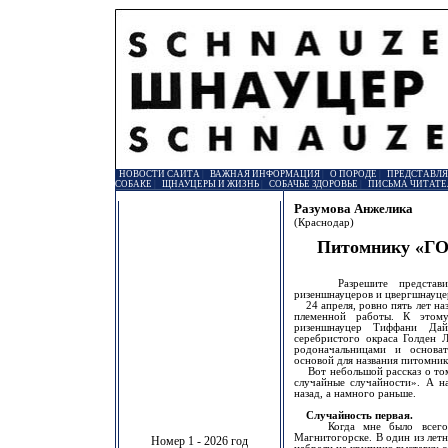
НОВОСТИ САЙТА
|
ВАЖНАЯ ИНФОРМАЦИЯ
|
О ПОРОДЕ
|
ПРЕДСТАВЛ
СОБАКЕ
|
ЩНАУЦЕРЫ И ЖИЗНЬ
|
СОБАЧЬЕ ЗДОРОВЬЕ
|
ПИСЬМА ЧИТАТЕ
Разумова Анжелика
(Краснодар)
Питомнику «Г
Разрешите представить
ризеншнауцеров и цвергшнауце
24 апреля, ровно пять лет наз
племенной работы. К этом
ризеншнауцер Тиффани Дай
серебристого окраса Голден 
родоначальницами и основа
основой для названия питомник
Вот небольшой рассказ о том,
случайные случайности». А на
назад, а намного раньше.
Случайность первая.
Когда мне было всего 10
Магнитогорске. В один из летн
Номер 1 - 2026 год