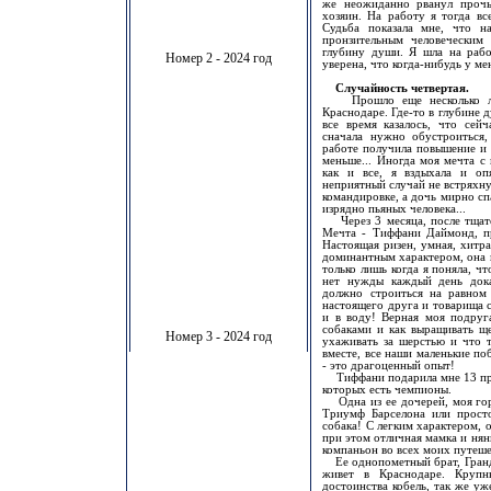
же неожиданно рванул прочь
хозяин. На работу я тогда вс
Судьба показала мне, что н
пронзительным человеческим
глубину души. Я шла на работ
Номер 2 - 2024 год
уверена, что когда-нибудь у мен
Случайность четвертая.
Прошло еще несколько ле
Краснодаре. Где-то в глубине 
все время казалось, что сей
сначала нужно обустроиться
работе получила повышение и 
меньше... Иногда моя мечта с 
как и все, я вздыхала и оп
неприятный случай не встряхн
командировке, а дочь мирно спа
изрядно пьяных человека...
Через 3 месяца, после тщате
Мечта - Тиффани Даймонд, пр
Настоящая ризен, умная, хитр
доминантным характером, она п
только лишь когда я поняла, чт
нет нужды каждый день дока
должно строиться на равном 
настоящего друга и товарища с
и в воду! Верная моя подруга
собаками и как выращивать ще
Номер 3 - 2024 год
ухаживать за шерстью и что 
вместе, все наши маленькие п
- это драгоценный опыт!
Тиффани подарила мне 13 прек
которых есть чемпионы.
Одна из ее дочерей, моя гор
Триумф Барселона или прост
собака! С легким характером, о
при этом отличная мамка и нян
компаньон во всех моих путеше
Ее однопометный брат, Гранд
живет в Краснодаре. Крупн
достоинства кобель, так же уж