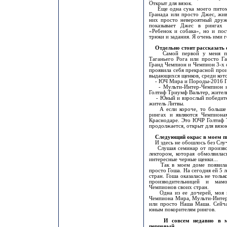
Открыт для вязок.
Еще одна сука моего питомн
Гранада или просто Джес, жив
них просто невероятный друж
показывает Джес в рингах 
«Ребенок и собака», но и пос
трюки и задания. Я очень ими 
Отдельно стоит рассказать 
Самой первой у меня появ
Таганьего Рога или просто Га
Гранд Чемпион и Чемпион 3-х с
проявила себя прекрасной про
выдающихся щенков, среди кот
- ЮЧ Мира и Породы-2016 Го
- Мульти-Интер-Чемпион и 
Голтиф Триумф Вальтер, жител
- Юный и взрослый победител
житель Литвы.
А если короче, то больше п
рингах и являются Чемпиона
Краснодаре. Это ЮЧР Голтиф 
продолжается, открыт для вязок
Следующий окрас в моем п
И здесь не обошлось без Слу
Слушая семинар от производи
лектором, которая обмолвилас
интересные черные щенки...
Так в моем доме появилась 
просто Гоша. На сегодня ей 5 
стран. Гоша оказалась не тольк
производительницей и мам
Чемпионов своих стран.
Одна из ее дочерей, моя го
Чемпиона Мира, Мульти-Интер
или просто Наша Маша. Сейча
юным покорителям рингов.
И совсем недавно в м
перцовый.