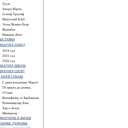
Трэлс
Амори Марти
Голтиф Триумф
Иркутский Клуб
Эстен Валери Нуар
Виднайлс
Инвидиа Диос
ЫСТАВКИ
НАУЦЕР-ПАРАД
2024 год
2025 год
2026 год
НАУЦЕР-ШКОЛА
НАУЦЕР-СПОРТ
 МОЕЙ СОБАКЕ
С днем рождения, Марта!
От цверга до ризена...
О Симе
Коперфильд от Барбацуцы
Ризеншнауцер Блэк
Хан и Агата
Шиншилла
НАУЦЕРЫ И ЖИЗНЬ
ОБАЧЬЕ ЗДОРОВЬЕ