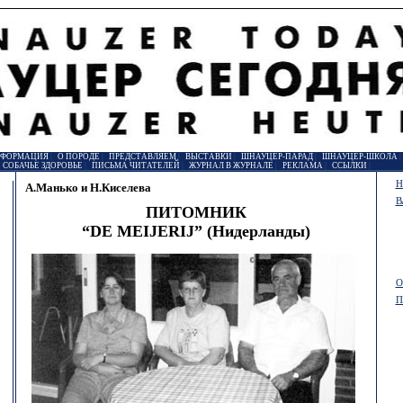
НФОРМАЦИЯ
|
О ПОРОДЕ
|
ПРЕДСТАВЛЯЕМ
|
ВЫСТАВКИ
|
ШНАУЦЕР-ПАРАД
|
ШНАУЦЕР-ШКОЛА
|
СОБАЧЬЕ ЗДОРОВЬЕ
|
ПИСЬМА ЧИТАТЕЛЕЙ
|
ЖУРНАЛ В ЖУРНАЛЕ
|
РЕКЛАМА
|
ССЫЛКИ
|
Н
А.Манько и Н.Киселева
В
ПИТОМНИК
“DE MEIJERIJ” (Нидерланды)
О
П