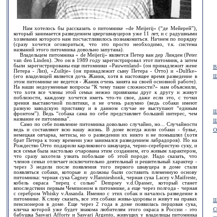
Нам хотелось бы рассказать о питомнике «de Meijerij» (“де Мейерей”),
который занимается разведением цвергшнауцеров уже 11 лет, и с радушными
хозяевами которого нам посчастливилось познакомиться. Начнем по порядку
(сразу хочется оговориться, что это просто необходимо, т.к. система
названий этого питомника довольно запутана).
Владельцем питомника « de Meijerij» является Петер ван дер Линден (Peter
van den Linden). Это он в 1989 году зарегистрировал этот питомник, а затем
были зарегистрированы еще питомники «Pauwenland» (он принадлежит жене
В
Петера - Лиз), «Zuiltje» (он принадлежит сыну Петера - Отто) и «Dulfke»
Ш
(его владелицей является дочь Жаник, хотя в настоящее время разведение в
этом питомнике не ведется - Жаник очень занята на своей основной работе).
На наши недоуменные вопросы “К чему такие сложности?» нам объяснили,
что хотя все члены этой семьи нежно привязаны друг к другу и живут
поблизости, каждому хочется иметь что-то свое, даже если это, с точки
зрения выставочной политики, и не очень разумно (ведь собаки имеют
разную заводскую приставку и в данном случае не выступают “единым
Ш
фронтом”). Ведь “собака сама по себе представляет больший интерес, чем
название ее питомника”.
Ш
Само по себе появление питомника довольно случайно, но... Случайности
ведь и составляют всю нашу жизнь. В доме всегда жили собаки - бувье,
О
немецкая овчарка, метисы, но о разведении их никто и не помышлял (хотя
брат Петера к тому времени уже занимался разведением лабрадоров). Но на
Рождество Отто подарили карликового шнауцера, черно-серебристую суку, и
вся семья была настолько очарована этим созданием, его живым характером,
что сразу захотела узнать побольше об этой породе. Надо сказать, что
членов семьи отличает исключительно деятельный и решительный характер -
через 3 недели после появления того первого шнауцера в доме стали
появляться собаки, которые и должны были составить племенную основу
питомника: черная сука Cagney v.Hannieshonk, черная сука Lacey v.Maifreste,
кобель окраса “перец c солью” Dempsey v.d.Opasser, который станет
впоследствии первым Чемпионом в питомнике, а еще через полгода - черная
с серебром Whisky v.Assanda. Именно с этих собак и началось разведение в
питомнике. К слову сказать, все эти собаки живы-здоровы и живут на правах
Щ
пенсионеров в доме. Еще через 2 года в доме появилась перцовая сука,
С
кличка которой уже будет знакома любителям этого окраса в России - это
бабушка Sasvari Afforty и Sasvari Argento, живущих у владелицы питомника