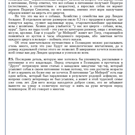
в питомнике, Петер ответил, что все собаки в питомнике получают Педигри
(естественно, в соответствии с возрастом), а взрослых собак он кормит
кормом Педигри Сенситив, по его мнению, именно этот корм наилучшим
образом влияет на шерсть его цвергов.
Но что это мы все о собаках. Хозяйство у семейства ван дер Линден
большое. В отдельном загоне размером около 0,5 га с прудиком в центре, где
плещутся карпы, гуляют карликовые куры, очаровательнейшие карликовые
козы с козлятами. Хозяин дома улыбается: “у нас все цверги - собаки, козы,
куры”. Здесь же пара гусей - эти уже из категории ризенов, овцы с ягнятами,
косули, кролики. Еще в усадьбе “де Мейерей” живет кот Тигр, старающийся
появляться из кустов в часы обеденного перерыва, ибо заветная мечта
каждого цверга в вольере – поймать этого нахала.
Об этом замечательном путешествии в Голландию можно рассказывать
очень много, хотя это уже будут не кинологические впечатления, да и
размер журнальной статьи этого не позволит. В завершение хочется пожелать
всей семье ван дер Линден здоровья и успехов во всем.
P.S.
Последняя деталь, которую мне хотелось бы упомянуть, рассказывая о
питомнике и его владельцах. Перед отъездом в Голландию я прочитала в
“Друге” потрясшую меня статью о канадском заводчике чау-чау, который
усыпляет собак в своем питомнике только потому, что они достигли возраста
8 лет и кормить их более ему не хочется. В питомнике “де Мейерей” есть еще
один кобель, который был парализован в результате родовой асфиксии, но
вопреки совету ветеринара не был усыплен, а живет в этой чудесной семье
уже семь лет. Для него всегда находится доброе слово, его не забывают
вынести на улицу в солнечную погоду и взять на руки вечером перед
телевизором. И это говорит о многом.