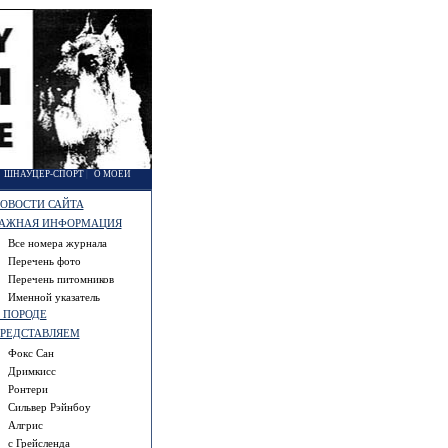
|
ШНАУЦЕР-СПОРТ
|
О МОЕЙ
ОВОСТИ САЙТА
АЖНАЯ ИНФОРМАЦИЯ
Все номера журнала
Перечень фото
Перечень питомников
Именной указатель
 ПОРОДЕ
РЕДСТАВЛЯЕМ
Фокс Сан
Дримкисс
Ронтери
Сильвер Рэйнбоу
Алгрис
с Грейсленда