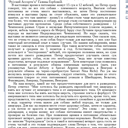
П
“Русский Ассорти’к” Галины Горбовой.
В настоящее время в питомнике живут 15 сук и 12 кобелей, но Петер сразу
Ж
говорит, что не все эти собаки - племенного возраста. Вначале собаки
питомника не очень много выставлялись, но затем Петер постепенно
Р
втянулся в выставки (вряд ли стоит объяснять, какое это увлекательное
С
занятие, да что там занятие - жизнь!) и собаки стали чаще выходить на ринг,
тем более, что появились и собаки, которые стали составлять конкуренцию на
выставках другим экспонатам. Среди собак собственного разведения - 12
Чемпионов разных Стран и несколько Интерчемпионов (совсем недавно, в
апреле, кобель черного окраса de Meijerij Jappy стал Лучшим представителем
породы на выставке Нидерландских Чемпионов). Но надо сказать, что
выставки не являются самоцелью для владельцев питомника. Они сказали нам,
что не очень-то рады, если собак берут только для выставок, у них уже был
некоторый негативный опыт в таких случаях. По нашим наблюдениям, вязки
также не самоцель в этом питомнике. При таком количестве собак питомник
получает в среднем по 5 пометов в год. Естественно, что питомник
использует и “посторонних” кобелей, это примерно половина вязок, но суки
почти все своего разведения. Петер предпочитает улучшать своих сук
кровями других собак, если это необходимо, “ведь мне лучше известны
недостатки, которые подлежат исправлению”. Хотя некоторые суки появились
в питомнике в результате обмена племенным материалом (мать уже
упомянутых Sasvari Afforty и Sasvari Argento появилась в Венгрии в
результате обмена на черно-серебристую Sasvari Nina Richi). Раз уж мы
коснулись вопроса обмена щенками, следует отметить, что щенки из этого
питомника (скорее из этих питомников) уезжали в Швейцарию, Бельгию,
Финляндию, Америку, Германию, Венгрию.
На наш вопрос, какой же тип предпочтительнее для него в разведении,
Петер ответил: “Мне хотелось бы разводить европейский тип шнауцера и
взять все лучшее от немецкого типа и от американского типа. От немецкого
типа мне хотелось бы взять жесткую шерсть, строение плеча и форбруст. От
американского типа мне хотелось бы получить его крепость, кроме того, мне
представляется, что американские собаки намного спокойнее и дружелюбнее,
а ведь характер очень важен для собаки любой породы, не только для
шнауцера. Для нас на первом месте стоит здоровье собаки, затем ее характер,
а уж потом ее красота и выставочные успехи”. Эти слова - не просто
декларация, а норма жизни: все собаки питомника имеют свидетельство о
проверке на болезни глаз. При появлении щенков в питомнике обязательно
приезжает ветврач, даже если процесс протекал нормально. Вообще же, судя
по записям “бортжурнала” (есть и такой в питомнике) ветврач здесь гость не
очень частый и это только подтверждает слова Петера о том, что здоровье
собак для них - первостепенный вопрос. Кстати, на вопрос, чем кормят собак