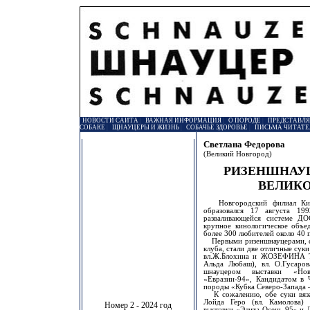
НОВОСТИ САЙТА
|
ВАЖНАЯ ИНФОРМАЦИЯ
|
О ПОРОДЕ
|
ПРЕДСТАВЛ
СОБАКЕ
|
ЩНАУЦЕРЫ И ЖИЗНЬ
|
СОБАЧЬЕ ЗДОРОВЬЕ
|
ПИСЬМА ЧИТАТЕ
Светлана Федорова
(Великий Новгород)
РИЗЕНШНАУЦ
ВЕЛИКО
Новгородский филиал Кино
образовался 17 августа 19
разваливающейся системе Д
крупное кинологическое объе
более 300 любителей около 40 
Первыми ризеншнауцерами, с
клуба, стали две отличные с
вл.Ж.Блохина и ЖОЗЕФИНА 
Альда Любаш), вл. О.Гусаро
шнауцером выставки «Нов
«Евразии-94», Кандидатом в
породы «Кубка Северо-Запада 
К сожалению, обе суки вяза
Лойда Геро (вл. Камолов
Номер 2 - 2024 год
выставки «Элита-Осень-95» и 