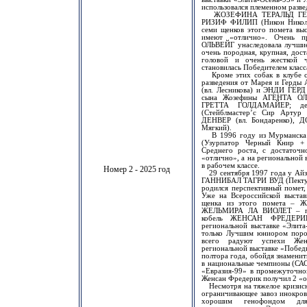
использовался племенном разве
ЖОЗЕФИНА ТЕРАЛЬД ГЕДНА 
РИЗИФ ФИЛИП (Никон Николь 
семи щенков этого помета выс
имеют «отлично». Очень 
ОЛЬВЕЙГ унаследовала лучшие
очень породная, крупная, дос
головой и очень жесткой ч
становилась Победителем класс
Кроме этих собак в клубе с
разведения от Марея и Герды
(вл. Лесникова) и ЭНДИ ГЕРД 
сына Жозефины АГЕНТА ОЛЬ
ГРЕТТА ГОЛДАМАЙЕР; де
(Стейблмастер’с Сир Артур
ДЕНВЕР (вл. Бондаренко), 
Мягкий).
В 1996 году из Мурманска б
(Узурпатор Черный Книр + Г
Среднего роста, с достаточн
«отлично», а на региональной 
в рабочем классе.
Номер 2 - 2025 год
29 сентября 1997 года у Ай
ГАННИБАЛ ТАГРИ ВУД (Пектус Я
родился перспективный помет,
Уже на Всероссийской выста
щенка из этого помета 
ЖЕЛЬМИРА ЛА ВИОЛЕТ – пол
кобель ЖЕНСАН ФРЕДЕРИ
региональной выставке «Эли
только Лучшим юниором поро
всего радуют успехи Жен
региональной выставке «Победит
полтора года, обойдя знамени
в национальные чемпионы (САС
«Евразия-99» в промежуточном
Женсан Фредерик получил 2 «о
Несмотря на тяжелое кризисн
ограничивающее завоз инокров
хорошим генофондом для