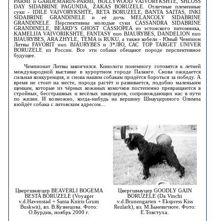
PARMI и GARDEMARIN-PARMI, HOLLYWOOD VAIVORYKSHTE, SHLOSS
DAY SIDABRINE PAGUNDA, ZAKAS BORUZELE. Отличные племенные
суки - IDILE VAIVORYKSHTE, RETA BORUZELE, BANTA SAITAS, INKI
SIDABRINE GRANDINELE и её дочь MELANCOLY SIDABRINE
GRANDINELE. Перспективны молодые суки CASSANDRA SIDABRINE
GRANDINELE, BEARD’S GHOST CASSIOPEA из эстонского питомника,
KAMELIJA VAIVORIKSHTE, FANTASY nuo BJAURYBES, DANDELION nuo
BJAURYBES, ARA ZHYLE, ТЕМА is RUKU, а также кобели - Юный Чемпион
Литвы FAVORIT nuo BJAURYBES и З*ЛЮ, САС TOP TARGET UNIVER
BORUZELE из России. Все эти собаки обещают породе перспективное
будущее.
Чемпионат Литвы закончился. Кинологи понемногу готовятся к летней
международной выставке в курортном городе Паланге. Снова ожидается
сильная конкуренция, и снова нашим собакам придётся бороться за победу. А
время не стоит на месте, порода растёт и развивается, подобно маленьким
щенкам, которые из чёрных кожаных комочков постепенно превращаются в
стройных, бесстрашных и весёлых шнауцеров, сопровождающих нас в пути
по жизни. И возможно, когда-нибудь на вершину Шнауцериного Олимпа
взойдёт собака с литовским адресом...
Цвергшнауцер BEAVERLI BOGEMA
Цвергшнауцер GOODLY GAIN
BESTA BORUZELE (Voyager
BORUZELE (Da Vinchi
v.d.Havenstad + Santa Kniris Grum
v.d.Brunengarten + Ekspress Kiss
Buskwit), вл. В.Кузнецова. Фото:
Rezlark), вл. М.Баневичюте. Фото:
О.Бурдик, ноябрь 2000 г.
Е.Товстуха.