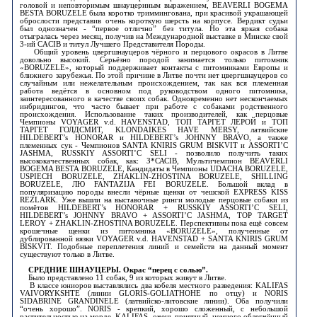
головой и неповторимым шнауцериным выражением, BEAVERLI BOGEMA
BESTA BORUZELE была коротко триммингована, при красивой украшающей
оброслости представив очень короткую шерсть на корпусе. Вердикт судьи
был однозначен - “первое отлично” без титула. Но эта яркая собака
отыгралась через месяц, получив на Международной выставке в Минске свой
3-ий CACIB и титул Лучшего Представителя Породы.
Общий уровень цвергшнауцеров чёрного и перцового окрасов в Литве
довольно высокий. Серьёзно породой занимается только питомник
«BORUZELE», который поддерживает контакты с питомниками Европы и
ближнего зарубежья. По этой причине в Литве почти нет цвергшнауцеров со
случайным или нежелательным происхождением, так как вся племенная
работа ведётся в основном под руководством одного питомника,
заинтересованного в качестве своих собак. Одновременно нет нескончаемых
инбридингов, что часто бывает при работе с собаками родственного
происхождения. Использование таких производителей, как перцовые
Чемпионы VOYAGER v.d. HAVENSTAD, ТОП ТАРГЕТ ЛЕРОЙ и ТОП
ТАРГЕТ ГОЛДСМИТ, KLONDAIKES HAVE MERSY, латвийские
HILDEBERT’s HONORAR и HILDEBERT’s JOHNNY BRAVO, а также
племенных сук - Чемпионов SANTA KNIRIS GRUM BISKVIT и ASSORTI’C
JASHMA, RUSSKIY ASSORTI’C SELI - позволило получить таких
высококачественных собак, как: З*САСIB, Мультичемпион BEAVERLI
BOGEMA BESTA BORUZELE, Кандидаты в Чемпионы UDACHA BORUZELE,
USPIECH BORUZELE, ZHAKLIN-ZHOSTINA BORUZELE, SHILLING
BORUZELE, ЛЮ FANTAZIJA FEI BORUZELE. Большой вклад в
популяризацию породы внесли чёрные щенки от чешской EXPRESS KISS
REZLARK. Уже вышли на выставочные ринги молодые перцовые собаки из
помётов HILDEBERT’s HONORAR + RUSSKIY ASSORTI’C SELI,
HILDEBERT’s JOHNNY BRAVO + ASSORTI’C JASHMA, TOP TARGET
LEROY + ZHAKLIN-ZHOSTINA BORUZELE. Перспективны пока ещё совсем
крошечные щенки из питомника «BORUZELE», полученные от
дублированной вязки VOYAGER v.d. HAVENSTAD + SANTA KNIRIS GRUM
BISKVIT. Подобные переплетения линий и семейств на данный момент
существуют только в Литве.
СРЕДНИЕ ШНАУЦЕРЫ. Окрас “перец с солью”.
Было представлено 11 собак, 9 из которых живут в Литве.
В классе юниоров выставлялись два кобеля местного разведения: KALIFAS
VAIVORYKSHTE (линии GLORIS-GOLIATHOHE по отцу) и NORIS
SIDABRINE GRANDINELE (латвийско-литовские линии). Оба получили
“очень хорошо”. NORIS - крепкий, хорошо сложенный, с небольшой
растительностью на морде. KALIFAS, очень приятный, немного облегчённый