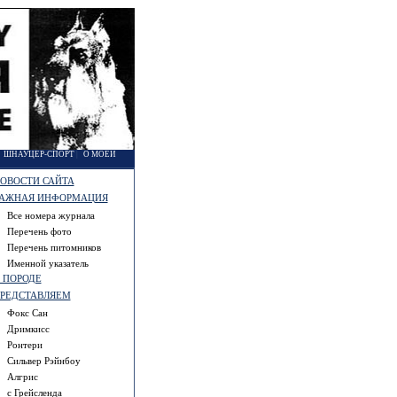
|
ШНАУЦЕР-СПОРТ
|
О МОЕЙ
ОВОСТИ САЙТА
АЖНАЯ ИНФОРМАЦИЯ
Все номера журнала
Перечень фото
Перечень питомников
Именной указатель
 ПОРОДЕ
РЕДСТАВЛЯЕМ
Фокс Сан
Дримкисс
Ронтери
Сильвер Рэйнбоу
Алгрис
с Грейсленда