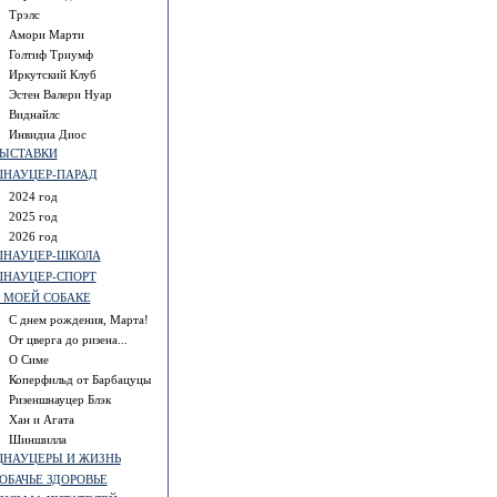
Трэлс
Амори Марти
Голтиф Триумф
Иркутский Клуб
Эстен Валери Нуар
Виднайлс
Инвидиа Диос
ЫСТАВКИ
НАУЦЕР-ПАРАД
2024 год
2025 год
2026 год
НАУЦЕР-ШКОЛА
НАУЦЕР-СПОРТ
 МОЕЙ СОБАКЕ
С днем рождения, Марта!
От цверга до ризена...
О Симе
Коперфильд от Барбацуцы
Ризеншнауцер Блэк
Хан и Агата
Шиншилла
НАУЦЕРЫ И ЖИЗНЬ
ОБАЧЬЕ ЗДОРОВЬЕ