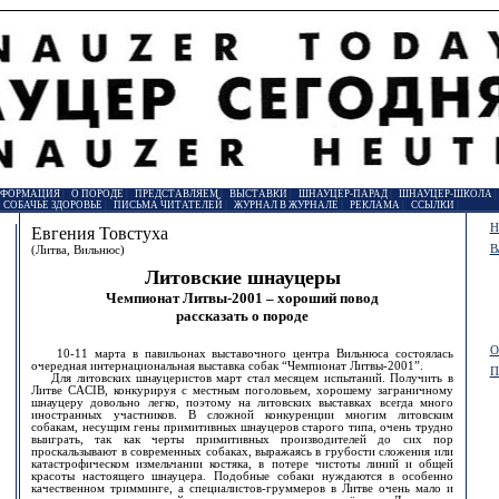
НФОРМАЦИЯ
|
О ПОРОДЕ
|
ПРЕДСТАВЛЯЕМ
|
ВЫСТАВКИ
|
ШНАУЦЕР-ПАРАД
|
ШНАУЦЕР-ШКОЛА
|
СОБАЧЬЕ ЗДОРОВЬЕ
|
ПИСЬМА ЧИТАТЕЛЕЙ
|
ЖУРНАЛ В ЖУРНАЛЕ
|
РЕКЛАМА
|
ССЫЛКИ
|
Н
Евгения Товстуха
В
(Литва, Вильнюс)
Литовские шнауцеры
Чемпионат Литвы-2001 – хороший повод
рассказать о породе
О
10-11 марта в павильонах выставочного центра Вильнюса состоялась
очередная интернациональная выставка собак “Чемпионат Литвы-2001”.
П
Для литовских шнауцеристов март стал месяцем испытаний. Получить в
Литве CACIB, конкурируя с местным поголовьем, хорошему заграничному
шнауцеру довольно легко, поэтому на литовских выставках всегда много
иностранных участников. В сложной конкуренции многим литовским
собакам, несущим гены примитивных шнауцеров старого типа, очень трудно
выиграть, так как черты примитивных производителей до сих пор
проскальзывают в современных собаках, выражаясь в грубости сложения или
катастрофическом измельчании костяка, в потере чистоты линий и общей
красоты настоящего шнауцера. Подобные собаки нуждаются в особенно
качественном тримминге, а специалистов-груммеров в Литве очень мало и