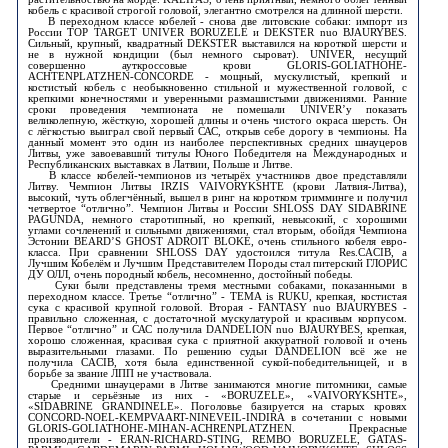
кобель с красивой строгой головой, элегантно смотрелся на длинной шерсти.
В переходном классе кобелей - снова две литовские собаки: импорт из
России TOP TARGET UNIVER BORUZELE и DEKSTER nuo BJAURYBES.
Сильный, крупный, квадратный DEKSTER выставился на короткой шерсти и
не в нужной кондиции (был немного сыроват). UNIVER, несущий
совершенно ауткроссовые крови GLORIS-GOLIATHOHE-
ACHTENPLATZHEN-CONCORDE - мощный, мускулистый, крепкий и
костистый кобель с необыкновенно стильной и мужественной головой, с
крепкими конечностями и уверенными размашистыми движениями. Ранние
сроки проведения чемпионата не помешали UNIVER’y показать
великолепную, жёсткую, хорошей длины и очень чистого окраса шерсть. Он
с лёгкостью выиграл свой первый САС, открыв себе дорогу в чемпионы. На
данный момент это один из наиболее перспективных средних шнауцеров
Литвы, уже завоевавший титулы Юного Победителя на Международных и
Республиканских выставках в Латвии, Польше и Литве.
В классе кобелей-чемпионов из четырёх участников двое представляли
Литву. Чемпион Литвы IRZIS VAIVORYKSHTE (крови Латвия-Литва),
высокий, чуть облегчённый, вышел в ринг на коротком тримминге и получил
четвертое “отлично”. Чемпион Литвы и России SHLOSS DAY SIDABRINE
PAGUNDA, немного старотипный, но крепкий, невысокий, с хорошими
углами сочленений и сильными движениями, стал вторым, обойдя Чемпиона
Эстонии BEARD’S GHOST ADROIT BLOKE, очень стильного кобеля евро-
класса. При сравнении SHLOSS DAY удостоился титула Res.CACIB, а
Лучшим Кобелём и Лучшим Представителем Породы стал питерский ГЛОРИС
ДУ ОЛЛ, очень породный кобель, несомненно, достойный победы.
Суки были представлены тремя местными собаками, показанными в
переходном классе. Третье “отлично” - ТЕМА is RUKU, крепкая, костистая
сука с красивой крупной головой. Вторая - FANTASY nuo BJAURYBES -
правильно сложенная, с достаточной мускулатурой и красивым корпусом.
Первое “отлично” и САС получила DANDELION nuo BJAURYBES, крепкая,
хорошо сложенная, красивая сука с приятной аккуратной головой и очень
выразительными глазами. По решению судьи DANDELION всё же не
получила CACIB, хотя была единственной сукой-победительницей, и в
борьбе за звание ЛПП не участвовала.
Средними шнауцерами в Литве занимаются многие питомники, самые
старые и серьёзные из них - «BORUZELE», «VAIVORYKSHTE»,
«SIDABRINE GRANDINELE». Поголовье базируется на старых кровях
CONCORD-NOEL-KEMPVAART-NINEVEIL-INDIRA в сочетании с новыми
GLORIS-GOLIATHOHE-MIHAN-ACHRENPLATZHEN. Прекрасные
производители - ERAN-RICHARD-STING, REMBO BORUZELE, GATAS-