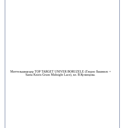
Миттельшнауцер TOP TARGET UNIVER BORUZELE (Глорис Башмилс +
Santa Kniris Grum Midnight Lace), вл. В.Кузнецова.