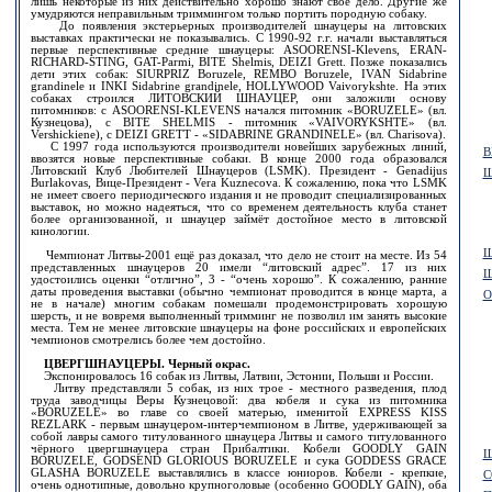
лишь некоторые из них действительно хорошо знают своё дело. Другие же
умудряются неправильным триммингом только портить породную собаку.
До появления экстерьерных производителей шнауцеры на литовских
выставках практически не показывались. С 1990-92 г.г. начали выставляться
первые перспективные средние шнауцеры: ASOORENSI-Klevens, ERAN-
RICHARD-STING, GAT-Parmi, BITE Shelmis, DEIZI Grett. Позже показались
дети этих собак: SIURPRIZ Boruzele, REMBO Boruzele, IVAN Sidabrine
grandinele и INKI Sidabrine grandinele, HOLLYWOOD Vaivorykshte. На этих
собаках строился ЛИТОВСКИЙ ШНАУЦЕР, они заложили основу
питомников: с ASOORENSI-KLEVENS начался питомник «BORUZELE» (вл.
Кузнецова), с BITE SHELMIS - питомник «VAIVORYKSHTE» (вл.
Vershickiene), с DEIZI GRETT - «SIDABRINE GRANDINELE» (вл. Charisova).
С 1997 года используются производители новейших зарубежных линий,
В
ввозятся новые перспективные собаки. В конце 2000 года образовался
Литовский Клуб Любителей Шнауцеров (LSMK). Президент - Genadijus
Ш
Burlakovas, Вице-Президент - Vera Kuznecova. К сожалению, пока что LSMK
не имеет своего периодического издания и не проводит специализированных
выставок, но можно надеяться, что со временем деятельность клуба станет
более организованной, и шнауцер займёт достойное место в литовской
кинологии.
Ш
Чемпионат Литвы-2001 ещё раз доказал, что дело не стоит на месте. Из 54
представленных шнауцеров 20 имели “литовский адрес”. 17 из них
Ш
удостоились оценки “отлично”, 3 - “очень хорошо”. К сожалению, ранние
даты проведения выставки (обычно чемпионат проводится в конце марта, а
О
не в начале) многим собакам помешали продемонстрировать хорошую
шерсть, и не вовремя выполненный тримминг не позволил им занять высокие
места. Тем не менее литовские шнауцеры на фоне российских и европейских
чемпионов смотрелись более чем достойно.
ЦВЕРГШНАУЦЕРЫ. Черный окрас.
Экспонировалось 16 собак из Литвы, Латвии, Эстонии, Польши и России.
Литву представляли 5 собак, из них трое - местного разведения, плод
труда заводчицы Веры Кузнецовой: два кобеля и сука из питомника
«BORUZELE» во главе со своей матерью, именитой EXPRESS KISS
REZLARK - первым шнауцером-интерчемпионом в Литве, удерживающей за
собой лавры самого титулованного шнауцера Литвы и самого титулованного
чёрного цвергшнауцера стран Прибалтики. Кобели GOODLY GAIN
Щ
BORUZELE, GODSEND GLORIOUS BORUZELE и сука GODDESS GRACE
GLASHA BORUZELE выставлялись в классе юниоров. Кобели - крепкие,
С
очень однотипные, довольно крупноголовые (особенно GOODLY GAIN), оба