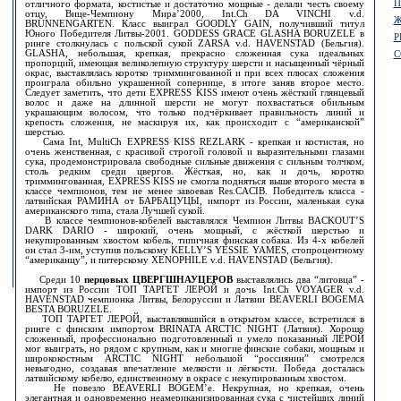
П
отличного формата, костистые и достаточно мощные - делали честь своему
отцу, Вице-Чемпиону Мира’2000, Int.Ch DA VINCHI v.d.
Ж
BRUNNENGARTEN. Класс выиграл GOODLY GAIN, получивший титул
Юного Победителя Литвы-2001. GODDESS GRACE GLASHA BORUZELE в
Р
ринге столкнулась с польской сукой ZARSA v.d. HAVENSTAD (Бельгия).
GLASHA, небольшая, крепкая, прекрасно сложенная сука идеальных
С
пропорций, имеющая великолепную структуру шерсти и насыщенный чёрный
окрас, выставлялась коротко триммингованной и при всех плюсах сложения
проиграла обильно украшенной сопернице, в итоге заняв второе место.
Следует заметить, что дети EXPRESS KISS имеют очень жёсткий глянцевый
волос и даже на длинной шерсти не могут похвастаться обильным
украшающим волосом, что только подчёркивает правильность линий и
крепость сложения, не маскируя их, как происходит с “американской”
шерстью.
Сама Int, MultiCh EXPRESS KISS REZLARK - крепкая и костистая, но
очень женственная, с красивой строгой головой и выразительными глазами
сука, продемонстрировала свободные сильные движения с сильным толчком,
столь редким среди цвергов. Жёсткая, но, как и дочь, коротко
триммингованная, EXPRESS KISS не смогла подняться выше второго места в
классе чемпионов, тем не менее завоевав Res.CACIB. Победитель класса -
латвийская РАМИНА от БАРБАЦУЦЫ, импорт из России, маленькая сука
американского типа, стала Лучшей сукой.
В классе чемпионов-кобелей выставлялся Чемпион Литвы BACKOUT’S
DARK DARIO - широкий, очень мощный, с жёсткой шерстью и
некупированным хвостом кобель, типичная финская собака. Из 4-х кобелей
он стал 3-им, уступив польскому KELLY’S YESSIE YAMES, стопроцентному
“американцу”, и питерскому XENOPHILE v.d. HAVENSTAD (Бельгия).
Среди 10
перцовых ЦВЕРГШНАУЦЕРОВ
выставлялись два “литовца” -
импорт из России ТОП ТАРГЕТ ЛЕРОЙ и дочь Int.Ch VOYAGER v.d.
HAVENSTAD чемпионка Литвы, Белоруссии и Латвии BEAVERLI BOGEMA
BESTA BORUZELE.
ТОП ТАРГЕТ ЛЕРОЙ, выставлявшийся в открытом классе, встретился в
ринге с финским импортом BRINATA ARCTIC NIGHT (Латвия). Хорошо
сложенный, профессионально подготовленный и умело показанный ЛЕРОЙ
мог выиграть, но рядом с крупным, как и многие финские собаки, мощным и
ширококостным ARCTIC NIGHT небольшой “россиянин” смотрелся
невыгодно, создавая впечатление мелкости и лёгкости. Победа досталась
латвийскому кобелю, единственному в окрасе с некупированным хвостом.
Не повезло ВЕAVERLI BOGEM’e. Некрупная, но крепкая, очень
элегантная и одновременно неамериканизированная сука с чистейших линий