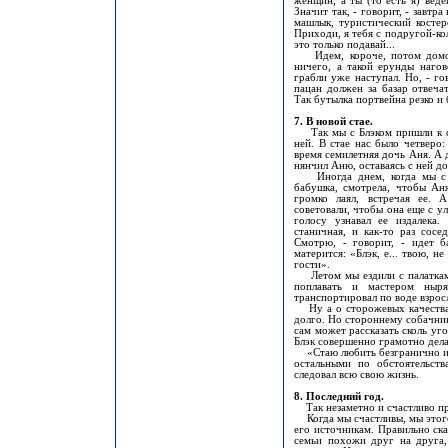
женщин, а ты (то есть я) вед
Значит так, - говорит, - завтр
машлык, туристический костер
Приходи, я тебя с подругой-кол
это только подавай...
Идем, короче, потом домой 
ничего, а такой ерунды наго
грабли уже наступал. Но, - гов
пацан должен за базар отвеча
Так бутылка портвейна резко и
7. В новой стае.
Так мы с Блэком пришли к об
ней. В стае нас было четверо: 
время семилетняя дочь Аня. А д
нянчил Аню, оставаясь с ней до
Иногда днем, когда мы с На
бабушка, смотрела, чтобы Ан
громко лаял, встречая ее. 
советовали, чтобы она еще с у
голосу узнавал ее издалека
станичная, и как-то раз сосе
Смотрю, - говорит, - идет б
матерится: «Блэк, е... твою, не
гости».
Летом мы ездили с палатками
поплавать и мастером ныря
транспортировал по воде взросл
Ну а о сторожевых качествах
долго. Но стороннему собачник
сам может рассказать сколь уг
Блэк совершенно грамотно дела
«Стаю любить безгранично и б
остальными по обстоятельств
следовал всю свою жизнь.
8. Последний год.
Так незаметно и счастливо пр
Когда мы счастливы, мы этого
его источникам. Правильно ска
семьи похожи друг на друга, 