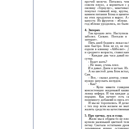
прочей мелочи. Питались чем
совсем плохо, а кормиться с 
овсянку «Геркулес», замачива
покупал говяжий жир, крупы,
камнем питания Блэка в щеняче
на этих продуктах и вырос. А
капусту. Из фруктов – яблоки.
год яблоки уродились, но были 
4. Энтерит.
Так прошло лето. Наступила ос
заболел. Сильно. Поехали в
энтерит».
Пять дней бедняга лежал на б
шло быстро. Блэк не ел, не пи
ездили в клинику «Айболит». 
и среднего возраста, ставил к
- Каждые два часа давай по с
сутки.
- Будет жить?
- Не знаю, очень плох.
И я давал. Днем и ночью. Из 
А на шестой день Блэк встал, ш
Сам.
- Все, - сказал доктор, узнав 
нужно запускать желудок.
- Как?
- Купи мякоти говядины,
консистенции жиденькой кашк
ложку кефира. И так каждые д
порцию. Как начнет есть с
понемногу добавляй в смесь ег
И мы не торопились. И делали 
с тех пор всем желаем не знат
жалеть средств на качественны
5. Про гречку, лук и гущу.
Жили мы в общем-то не плохо
купили маленький цветной тел
печку. Сначала остатками дро
деревянные ящики, оставшие