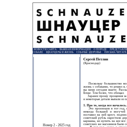
НОВОСТИ САЙТА
|
ВАЖНАЯ ИНФОРМАЦИЯ
|
О ПОРОДЕ
|
ПРЕДСТАВЛ
СОБАКЕ
|
ЩНАУЦЕРЫ И ЖИЗНЬ
|
СОБАЧЬЕ ЗДОРОВЬЕ
|
ПИСЬМА ЧИТАТЕ
Сергей Петлин
(Краснодар)
Поскольку большинство моих
жизнь с собаками, то решил я, 
вы меня сегодня знаете. Расс
Блэке. Тем более, что обещал.
Заранее прошу прощения за в
и некоторые детали выпали из п
1. Про то, когда все началось.
Это произошло в тот год, ко
некогда большой и могучей 
поставил на ней крест, подпис
советский рубль окрестили дер
карманы, но купить на нее все
советских же магазинов были 
Номер 2 - 2025 год