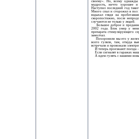
своему». Но, всему однажды 
мудрость, ничто хорошее и
Наступил последний год такого
Много спал и сторожил в пол 
вздыхал глядя на пробегавш
скоропостижно, после непродо
случаются не только у людей.
Большое доброе и преданное 
2002 года. Блэк умер у мен
препарата стимулирующего сер
замолчал.
Похоронили мы его у железно
всего гуляли, там, откуда вы
встречали и провожали электри
И теперь проезжают поезда – е
Если сигналят в гаражах машин
А идем гулять с нашими новым