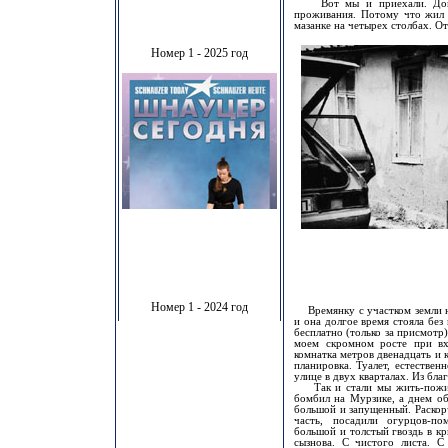
Вот мы и приехали. Домой.
проживания. Потому что жил я
мазанке на четырех столбах. От
Номер 1 - 2025 год
Номер 1 - 2024 год
Времянку с участком земли не
и она долгое время стояла без
бесплатно (только за присмотр)
моем скромном росте при вхо
комнатка метров двенадцать и к
планировка. Туалет, естествен
улице в двух кварталах. Из бла
Так и стали мы жить-пожива
бомбил на Мурзике, а днем о
большой и запущенный. Раскор
часть, посадили огурцов-пом
большой и толстый гвоздь в к
сызнова. С чистого листа. С