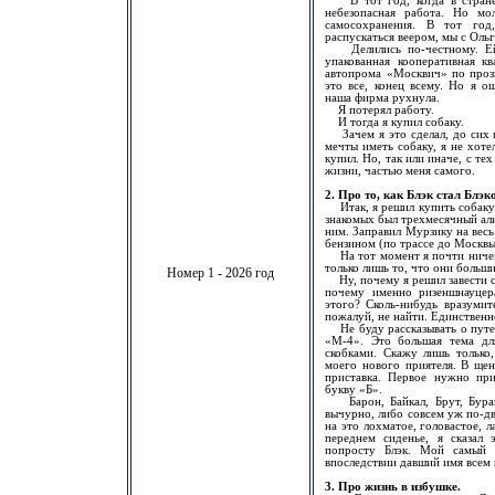
В тот год, когда в стране 
небезопасная работа. Но мо
самосохранения. В тот год,
распускаться веером, мы с Ольг
Делились по-честному. Ей д
упакованная кооперативная к
автопрома «Москвич» по проз
это все, конец всему. Но я о
наша фирма рухнула.
Я потерял работу.
И тогда я купил собаку.
Зачем я это сделал, до сих п
мечты иметь собаку, я не хотел
купил. Но, так или иначе, с те
жизни, частью меня самого.
2. Про то, как Блэк стал Блэк
Итак, я решил купить собаку.
знакомых был трехмесячный ал
ним. Заправил Мурзику на весь
бензином (по трассе до Москвы
На тот момент я почти ничего
только лишь то, что они больши
Номер 1 - 2026 год
Ну, почему я решил завести с
почему именно ризеншнауце
этого? Сколь-нибудь вразумит
пожалуй, не найти. Единственно
Не буду рассказывать о путеш
«М-4». Это большая тема для
скобками. Скажу лишь только,
моего нового приятеля. В щен
приставка. Первое нужно пр
букву «Б».
Барон, Байкал, Брут, Буран,
вычурно, либо совсем уж по-дв
на это лохматое, головастое, 
переднем сиденье, я сказал 
попросту Блэк. Мой самый 
впоследствии давший имя всем
3. Про жизнь в избушке.