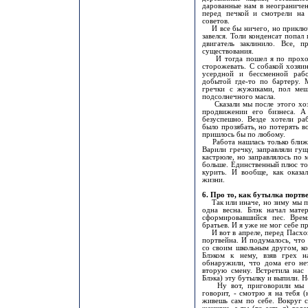
дарованные нам в неограничен
перед печкой и смотрели на 
советов.
И все бы ничего, но приключи
завелся. Толи конденсат попал
двигатель заклинило. Все, 
существования.
И тогда пошел я по проходн
сторожевать. С собакой хозяи
усердной и бессменной рабо
добытой где-то по бартеру.
гречки с жужиками, пол меш
подсолнечного масла.
Сказали мы после этого хозя
продвижении его бизнеса. А
безуспешно. Везде хотели раб
было прозябать, но потерять 
пришлось бы по любому.
Работа нашлась только ближе 
Варили гречку, заправляли гущ
кастрюле, но заправлялось по 
больше. Единственный плюс тог
курить. И вообще, как оказа
жизни.
6. Про то, как бутылка портв
Так или иначе, но зиму мы пе
одна весна. Блэк начал мате
сформировавшийся пес. Врем
братьев. И я уже не мог себе п
И вот в апреле, перед Пасхой
портвейна. И подумалось, что 
со своим школьным другом, ко
Блэком к нему, взяв грех 
обнаружили, что дома его нет
вторую смену. Встретила нас 
Блэка) эту бутылку и выпили. Н
Ну вот, приговорили мы зна
говорит, - смотрю я на тебя 
живешь сам по себе. Вокруг 