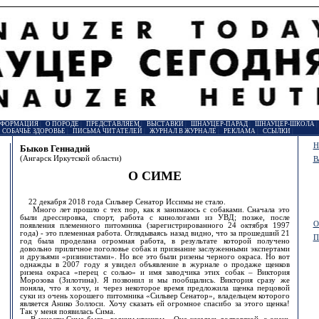
НФОРМАЦИЯ
|
О ПОРОДЕ
|
ПРЕДСТАВЛЯЕМ
|
ВЫСТАВКИ
|
ШНАУЦЕР-ПАРАД
|
ШНАУЦЕР-ШКОЛА
|
СОБАЧЬЕ ЗДОРОВЬЕ
|
ПИСЬМА ЧИТАТЕЛЕЙ
|
ЖУРНАЛ В ЖУРНАЛЕ
|
РЕКЛАМА
|
ССЫЛКИ
|
Н
Быков Геннадий
(Ангарск Иркутской области)
В
О СИМЕ
22 декабря 2018 года Сильвер Сенатор Иссимы не стало.
Много лет прошло с тех пор, как я занимаюсь с собаками. Сначала это
были дрессировка, спорт, работа с кинологами из УВД; позже, после
О
появления племенного питомника (зарегистрированного 24 октября 1997
года) - это племенная работа. Оглядываясь назад видно, что за прошедший 21
П
год была проделана огромная работа, в результате которой получено
довольно приличное поголовье собак и признание заслуженными экспертами
и друзьями «ризинистами». Но все это были ризены черного окраса. Но вот
однажды в 2007 году я увидел объявление в журнале о продаже щенков
ризена окраса «перец с солью» и имя заводчика этих собак – Виктория
Морозова (Зилотина). Я позвонил и мы пообщались. Виктория сразу же
поняла, что я хочу, и через некоторое время предложила щенка перцовой
суки из очень хорошего питомника «Сильвер Сенатор», владельцем которого
является Анико Золлоси. Хочу сказать ей огромное спасибо за этого щенка!
Так у меня появилась Сима.