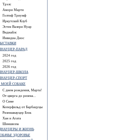
Трэлс
Амори Марти
Голтиф Триумф
Иркутский Клуб
Эстен Валери Нуар
Виднайлс
Инвидиа Диос
ЫСТАВКИ
НАУЦЕР-ПАРАД
2024 год
2025 год
2026 год
НАУЦЕР-ШКОЛА
НАУЦЕР-СПОРТ
 МОЕЙ СОБАКЕ
С днем рождения, Марта!
От цверга до ризена...
О Симе
Коперфильд от Барбацуцы
Ризеншнауцер Блэк
Хан и Агата
Шиншилла
НАУЦЕРЫ И ЖИЗНЬ
ОБАЧЬЕ ЗДОРОВЬЕ