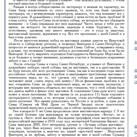
В юности Сима была «гадким утенком». Она казалась долговязой, с очень
жесткой шерстью и большой головой.
Раньше я всегда отбирал щенка по экстерьеру и меньше по характеру, но
Сима была исключением из этого правила, то есть она была среднего
экстерьера, но с великолепным характером, казалось, что она понимает все с
первого раза. В дальнейшем с этой собакой у меня почти не было проблем! Я
очень хотел, чтобы из Симы получилась собака, на которую бы все обращали
внимание - и Сима оправдала все мои надежды! Часто, когда у тебя растет
щенок, на которого ты возлагаешь надежды в плане будущего, то ты,
естественно, уделяешь ему много внимания – это и уход за шерстью,
выставочный тренинг, кормление и т.д. Все это произошло с моей Симой и я
был очень доволен.
После многочисленных побед на выставках разных рангов по Иркутской
В
области и Сибирскому региону, я позвонил Виктории в Санкт-Петербург и
попросил ее заняться дальнейшей карьерой Симы. Сейчас, оглядываясь назад,
Ш
я думаю, что половина Симиных побед и достижений не было бы, если бы не
Виктория. Я хочу выразить огромную благодарность Виктории Морозовой –
за ее большое и чуткое внимание, душевное участие и безмерную искреннюю
заботу о нас с Симой!
После отъезда Симы в город Санкт-Петербург, я узнавал от Виктории о
дальнейших победах своей собаки, как на выставках, так и в дрессировке. Я
Ш
не буду писать обо всех достижениях Симы, так как в последние годы много
российских собак выезжает за рубеж и выигрывают престижные выставки и
Ш
чемпионаты мира, но то, что сделала эта собака из далекой провинции
заставляет меня «снять перед ней шляпу»! Из-за финансовых проблем я не
О
мог отправить Симу на два чемпионата мира, но по мнению экспертов, с
которыми мне пришлось общаться, все они говорили, что у этой собаки были
все шансы выйти в финал этих выставок. К сожалению Сима дала всего один
помет в моем питомнике. Но все щенки (а их родилось 11) были хорошего
экстерьерного уровня, а те, которые уехали, стали достойными собаками в
своих регионах. Все щенки разъехались по России и за рубеж, а одна дочь
Симы (Симона оф Май Дрим от Черной Звезды) после трагических
приключений вернулась в питомник, где и сейчас прекрасно живет.
Уже в возрасте 9 лет Сима продолжала свою выставочную карьеру. С 9 лет
до самой болезни она выигрывала не только ветеранские «Бесты», но и
группы и «Бест» всей выставки. Последним триумфом стало выступление на
всероссийской выставке в 2016 году под экспертизой Екатерины Баужес, где
Сима выиграла ЛПП, бест ветеранов, группу и «Лучшая собака выставки».
Щ
Еще раз, через Ваш журнал, хочу выразить огромную благодарность всем
хендлерам, экспертам и, конечно же, нашей «крестной маме» - Морозовой
С
Виктории за их любовь, заботу и внимание ко мне и моей собаке Сильвер