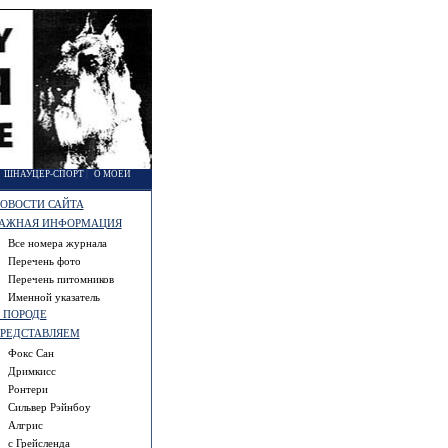
|
ШНАУЦЕР-СПОРТ
|
О МОЕЙ
ОВОСТИ САЙТА
АЖНАЯ ИНФОРМАЦИЯ
Все номера журнала
Перечень фото
Перечень питомников
Именной указатель
 ПОРОДЕ
РЕДСТАВЛЯЕМ
Фокс Сан
Дримкисс
Ронтери
Сильвер Рэйнбоу
Алгрис
с Грейсленда