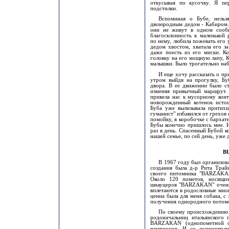
откусывая по кусочку. Я пе
подстилки.
Вспоминая о Бубе, нельз
двоюродным дедом - Кабиром. 
они не живут в одном сообщ
благосклонность к маленькой 
по нему, любила пожевать его 
дедом хвостом, хватала его з
даже поесть из его миски. Ко
головку на его мощную лапу, 
малышки. Было трогательно на
И еще хочу рассказать о пр
утром выйдя на прогулку, Бу
двора. В ее движении было ст
изменяя привычный маршрут. 
привела нас к мусорному конт
новорожденный котенок истош
Буба уже вылизывала притихше
гуманист" избавился от грехов
помойку, в коробочке с бархат
Бубы конечно пришлось мне. И
раз в день. Спасенный Бубой к
нашей семье, по сей день, уже д
B
В 1967 году был организов
создания была д-р Рита Трай
своего питомника "BARZAKA
Около 120 пометов, носящи
шнауцеров "BARZAKAN" очень у
вплетаются в родословные мно
ценна была для меня собака, 
получения однородного потомс
По своему происхождению 
родоначальниц итальянско
BARZAKAN (однопометной се
чемпионов. И со знаменитым