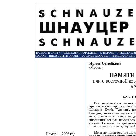
НОВОСТИ САЙТА
|
ВАЖНАЯ ИНФОРМАЦИЯ
|
О ПОРОДЕ
|
ПРЕДСТАВЛ
СОБАКЕ
|
ЩНАУЦЕРЫ И ЖИЗНЬ
|
СОБАЧЬЕ ЗДОРОВЬЕ
|
ПИСЬМА ЧИТАТЕ
Ирина Семейкина
(Москва)
ПАМЯТИ 
или о восточной ко
Б
КАК ЭТ
Все началось со звонка 
приглашала нас принять участ
Шнауцер Клуба "Адриан", ко
Сегодня, никого не удивить 
было настоящим событием дл
питомника черных шнауцеров
словам Татьяны, интересова
Нашими черными шнауцерами!
Меня не пришлось уговарива
Номер 1 - 2026 год
городу и стригла экспонентов