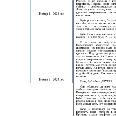
Россию. Я не сводила с нее
принцесса. Правда, когда мал
бойким и любознательным 
Длинная узкая голова, шея и н
удивишь современным типом
Номер 1 - 2024 год
впечатляло.
Буба росла частями, "ломал
на себе волосы, то не могла
заметила, что все шнауцеры э
тоже отличало Бубу от наших с
Буба была очень впечатлите
главное - она НЕ ЛАЯЛА. Т.е. 
В те годы за шнауцерам
Подавляющее количество шн
(возможно, их просто было бо
сильно мешало популяризаци
удивляло. Ведь даже история 
что на памятнике XVII века 
предок современного шнауце
Можете себе представить, как
город! Кстати, моя Урса, одна
ночью лаем. На кухне загорел
почетное прозвище "пожарница
подобный подвиг. Но это со
героине.
Номер 3 - 2024 год
Итак, Буба была ДРУГАЯ.
Она обладала другим мыш
любила смотреть телевизор,
Интересно, что однажды увиде
взъерошив шерсть, зарычала, 
Буба и кассеты с собачьих вы
просто вошла в раж, подбегая
Буба узнала себя, нет сомнений
Буба не подбирала на улиц
побороть свою слабость к ш
Причем, таская конфеты, он