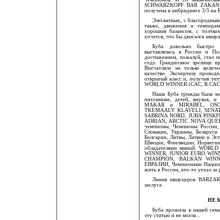
SCHWARZKOPF BAR ZAKAN, о
получена в инбридинге 3/3 н
Элегантных, с благородны
также, движения и темперам
хорошим балансом, с толчком
хочется, что бы двигался шна
Буба довольно быстро 
выставлялась в России и По
достижением, пожалуй, стал п
году. Грандиозное зрелище п
Впечатляло не только колич
качество. Экспертизу проводи
открытый класс и, получив тит
WORLD WINNER (CAC, R.CACI
Наша Буба трижды была ма
питомнике, детей, внуков, и
MAKAR и MIRABEL, OSO
TKEMAALY KLAVELI, SENAT
SABRINA NORD, JUBA PINKF
ADRIAN, ARCTIC NOVA QUEEN 
чемпионы, Чемпионы России,
Словакии, Украины, Беларуси
Болгарии, Литвы, Латвии и Эс
Швеции, Финляндии, Норвегии
обладателями званий: WOR
WINNER, JUNIOR EURO WIN
CHAMPION, BALKAN WINNE
ЕВРАЗИИ, Чемпионами Национа
жить в России, кто-то уехал за
Линия шнауцеров BARZAK
заслуга.
НЕ 
Буба прожила в нашей семь
эту статью и не могла...