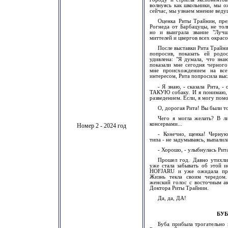
волнуясь как школьники, мы о
сейчас, мы узнаем мнение вед
Оценка Риты Трайнин, пре
Рогнеда от Барбацуцы, не тол
но и выиграла звание "Лучша
миттелей и цвергов всех окрасо
После выставки Рита Трайни
попросив, показать ей родо
удивлена: "Я думала, что зна
показали мне сегодня черного
мне происхождением на все
интересом, Рита попросила выс
- Я знаю, - сказала Рита, 
ТАКУЮ собаку. И я понимаю, в
разведением. Если, я могу помо
О, дорогая Рита! Вы были то
Чего я могла желать? В ли
консервами...
Номер 2 - 2024 год
- Конечно, щенка! Черную
типа - не задумываясь, выпалила
- Хорошо, - улыбнулась Рит
Прошел год. Давно утихли
уже стала забывать об этой и
HOFJARU и уже ожидала п
Жизнь текла своим чередом.
женский голос с восточным а
Доктора Риты Трайнин.
Да, да, ДА!
БУБ
Буба прибыла трогательно 