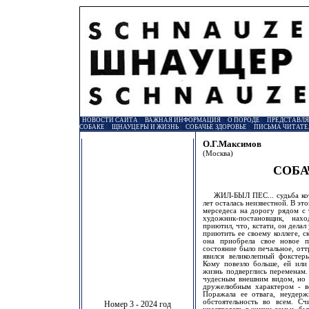
НОВОСТИ САЙТА
|
ВАЖНАЯ ИНФОРМАЦИЯ
|
О ПОРОДЕ
|
ПРЕДСТАВЛ
СОБАКЕ
|
ЩНАУЦЕРЫ И ЖИЗНЬ
|
СОБАЧЬЕ ЗДОРОВЬЕ
|
ПИСЬМА ЧИТАТЕ
О.Г.Максимов
(Москва)
СОБА
ЖИЛ-БЫЛ ПЕС... судьба котор
лет осталась неизвестной. В эт
мерседеса на дорогу рядом с 
художник-постановщик, нах
приютил, что, кстати, он дела
приютить ее своему коллеге, с
она приобрела свое новое п
состояние было печальное, от
явился великолепный фокстер
Кому повезло больше, ей или 
жизнь подверглись переменам.
чудесным внешним видом, но 
дружелюбным характером - ве
Поражала ее отвага, неудерж
обстоятельность во всем. Сч
Номер 3 - 2024 год