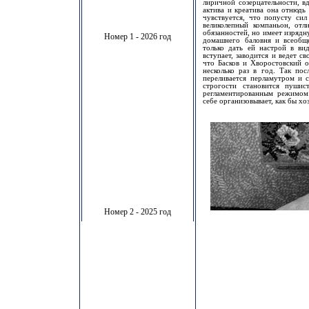
лиричной созерцательности, в
актива и креатива она отнюдь
чувствуется, что попусту сил
великолепный компаньон, от
обязанностей, но имеет изряд
Номер 1 - 2026 год
домашнего баловня и всеобщ
только дать ей настрой в ви
вступает, заводится и ведет 
что Басков и Хворостовский 
несколько раз в год. Так пос
переливается перламутром и с
строгости становится пушис
регламентированным режимом
себе организовывает, как бы хо
Номер 2 - 2025 год