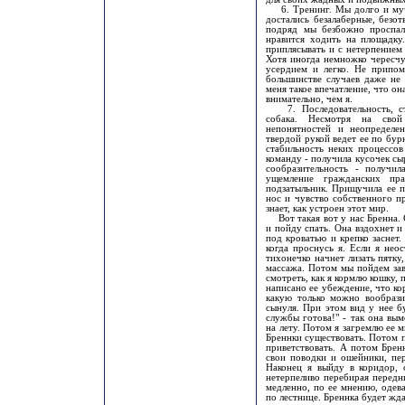
6. Тренинг. Мы долго и мучи
достались безалаберные, безот
подряд мы безбожно проспал
нравится ходить на площадку
приплясывать и с нетерпением 
Хотя иногда немножко чересчу
усердием и легко. Не припом
большинстве случаев даже не 
меня такое впечатление, что о
внимательно, чем я.
7. Последовательность, ста
собака. Несмотря на сво
непонятностей и неопределе
твердой рукой ведет ее по бур
стабильность неких процессов
команду - получила кусочек сы
сообразительность - получи
ущемление гражданских пр
подзатыльник. Прищучила ее п
нос и чувство собственного п
знает, как устроен этот мир.
Вот такая вот у нас Бренна. С
и пойду спать. Она вздохнет и
под кроватью и крепко заснет
когда проснусь я. Если я нео
тихонечко начнет лизать пятку
массажа. Потом мы пойдем зав
смотреть, как я кормлю кошку, 
написано ее убеждение, что ко
какую только можно вообрази
сынуля. При этом вид у нее б
службы готова!" - так она вым
на лету. Потом я загремлю ее м
Бреннки существовать. Потом п
приветствовать. А потом Брен
свои поводки и ошейники, пер
Наконец я выйду в коридор, с
нетерпеливо перебирая передни
медленно, по ее мнению, одев
по лестнице. Бреннка будет жд