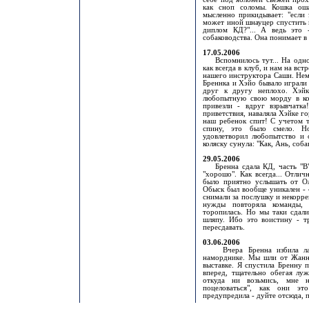
как сноп соломы. Кошка оша
мысленно прикидывает: "если 
может иной шнауцер спустить 
диплом КД?"... А ведь это 
собаководства. Она понимает в
17.05.2006
Вспомнилось тут... На одном
как всегда в клуб, и нам на вс
нашего инструктора Саши. Неме
Бреннка и Хэйо бывало играли 
друг к другу неплохо. Хэйк
любопытную свою морду в кол
привезли - вдруг взрывчатка
приветствия, наваляла Хэйке го
наш ребенок спит! С учетом 
спину, это было смело. Н
удовлетворил любопытство и 
коляску сунула: "Как, Ань, соба
29.05.2006
Бренна сдала КД, часть "В".
"хорошо". Как всегда... Отлич
было приятно услышать от Ол
Обыск был вообще уникален - 
снимали за послушку и некоррек
нужды повторяла команды,
торопилась. Но мы таки сдали
шляпу. Ибо это воистину - т
пересдавать.
03.06.2006
Вчера Бренна избила лабра
наморднике. Мы шли от Жанны
выставке. Я спустила Бренну 
вперед, тщательно обегая луж
откуда ни возьмись, мне н
поцеловаться", как они эт
предупредила - дуйте отсюда, 