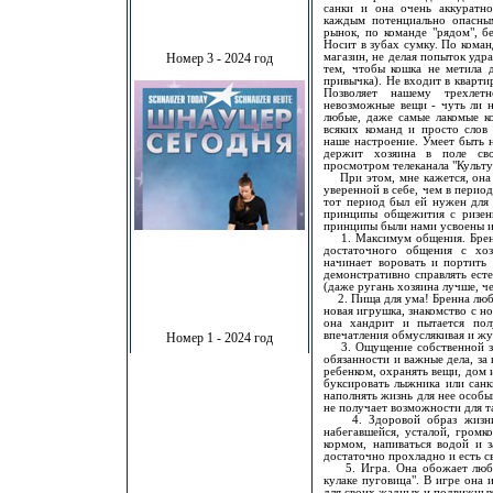
санки и она очень аккуратно
каждым потенциально опасны
рынок, по команде "рядом", бе
Носит в зубах сумку. По команд
магазин, не делая попыток удра
Номер 3 - 2024 год
тем, чтобы кошка не метила 
привычка). Не входит в кварти
Позволяет нашему трехле
невозможные вещи - чуть ли н
любые, даже самые лакомые ко
всяких команд и просто слов
наше настроение. Умеет быть н
держит хозяина в поле сво
просмотром телеканала "Культу
При этом, мне кажется, она с
уверенной в себе, чем в период
тот период был ей нужен для 
принципы общежития с ризен
принципы были нами усвоены и
1. Максимум общения. Бренна
достаточного общения с хоз
начинает воровать и портить
демонстративно справлять ест
(даже ругань хозяина лучше, ч
2. Пища для ума! Бренна люби
новая игрушка, знакомство с но
она хандрит и пытается пол
впечатления обмуслякивая и жу
Номер 1 - 2024 год
3. Ощущение собственной зн
обязанности и важные дела, за 
ребенком, охранять вещи, дом и
буксировать лыжника или санк
наполнять жизнь для нее особы
не получает возможности для т
4. Здоровой образ жизни.
набегавшейся, усталой, громк
кормом, напиваться водой и з
достаточно прохладно и есть с
5. Игра. Она обожает любые
кулаке пуговица". В игре она 
для своих жадных и подвижных 