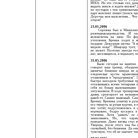
ИПО). Но это столько сил, дене
выдать замуж и ждать внуков? Д
по пустырю с тем грязноватым 
паре конспект пишет (поиск пр
Дурочка моя малолетняя... Что 
отцом!
23.01.2006
Сережка был в Мюнхене. Ка
ризеншнауцереводства. И о
колокольчик на шею. По фор
утопления. Бренна ходит и ж
подарке. Дежурная шутка: "А м
видали пока!". Шнауцер чует, 
не может. Поэтому иногда тол
нас, веселящихся, и вздыхает, 
31.05.2006
Были сегодня на занятии. Бр
говорит наш тренер, обалденн
щенячье бешение никуда не де
оледенелые кусты крыжовн
отлавливала и "придушивала". 
быстро находила требуемые пр
отталкиваясь всеми четырьмя л
себя по бокам выломанными в
энтузиазмом. В ходе тренировки
дрянь среагирует на незнако
какой-то Сашин знакомый. Саш
Бренну. Бреннка ухватку в рук
его тяпнуть за рукав куртки, я
нее хотят, подуспокоилась и 
нормально, бодро кусалась 
человека. Хотя "давить" ее 
замахиваясь. Но, что харак
поведении. Даже взгляд стал 
Уверена, после этого она бы 
спокойней, без бешения. Да она
чувствую, что ей не хватает чи