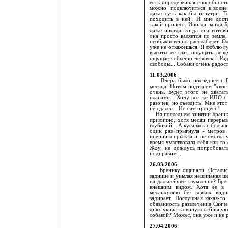
есть определенная способность
можно "подключиться" к волне 
даже суть как бы изнутри. Т
походить в ней". И мне доста
такой процесс. Иногда, когда 
даже иногда, когда она готови
она просто валяется по земле
необыкновенно расслабляет. О
уже не откажешься. Я люблю гул
высоты ее глаз, ощущать возд
ощущает обычно человек... Рад
свободы... Собаки очень радост
11.03.2006
Вчера было последнее с Бре
месяца. Потом подтянем "хвост
очень. Будет этого не хватат
планами... Хочу все же ИПО с 
разочек, но съездить. Мне это
не сдался... Но сам процесс!
На последнем занятии Бренна о
прилично, хотя месяц перерыв
глубокий... А кусалась с больш
один раз прыгнула - метров с
инерцию прыжка и не смогла у
время чувствовала себя как-то
Жду, не дождусь попробовать
подправим...
26.03.2006
Бреннку ощипали. Остались 
заднице и унылая нещипаная ше
на дальнейшее глумление? Бре
внешним видом. Хотя ее в 
меланхолию без всяких вид
задирает. Послушная какая-то
обязанность развлечения Санче
днях украсть свиную отбивную с
собакой? Может, она уже и не 
27.04.2006