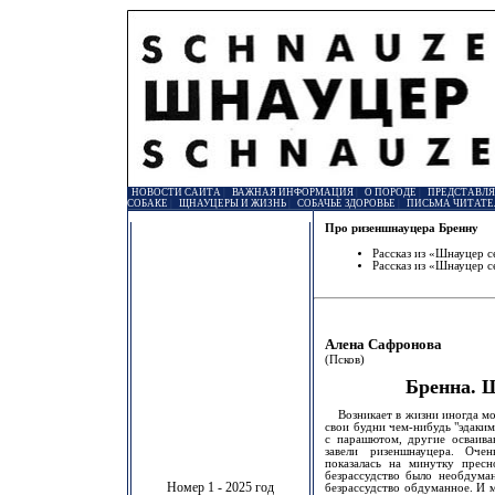
НОВОСТИ САЙТА
|
ВАЖНАЯ ИНФОРМАЦИЯ
|
О ПОРОДЕ
|
ПРЕДСТАВЛ
СОБАКЕ
|
ЩНАУЦЕРЫ И ЖИЗНЬ
|
СОБАЧЬЕ ЗДОРОВЬЕ
|
ПИСЬМА ЧИТАТЕ
Про ризеншнауцера Бренну
Рассказ из «Шнауцер 
Рассказ из «Шнауцер 
Алена Сафронова
(Псков)
Бренна. 
Возникает в жизни иногда мом
свои будни чем-нибудь "эдаки
с парашютом, другие осваива
завели ризеншнауцера. Оче
показалась на минутку пресн
безрассудство было необдуман
Номер 1 - 2025 год
безрассудство обдуманное. И 