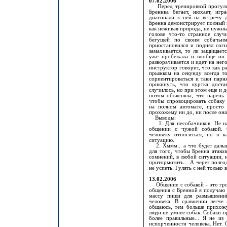
07.02.2006
Перед тренировкой прогулив
Бреннка бегает, нюхает, игр
диагонали к ней на встречу д
Бренна демонстрирует полный 
как неживая природа, не нужны.
голове что-то странное слу
бегущей по своим собачьи
приостановился и поднял согн
замахивается, то ли защищает
уже пробежала и вообще он 
разворачивается и идет на него
инструктор говорит, что как ра
прыжком на секунду всегда то
сориентироваться и таки парня
прикинуть, что куртка доста
случилось, но при этом еще и д
потом объясняла, что парень 
чтобы спровоцировать собаку 
на полном автомате, просто
прохожему ни до, ни после она
Выводы:
1. Для несобачников. Не на
общении с чужой собакой. 
человеку относиться, но в к
ситуацию.
2. Хммм... а что будет даль
для того, чтобы Бренна атако
сомнений, в любой ситуации, 
притормозить... А через полгод
не успеть. Гулять с ней только
13.02.2006
Общение с собакой - это гром
общения с Бренной я получаю 
массу пищи для размышлени
человека. В сравнении легче
общаюсь, тем больше прихожу
люди не умнее собак. Собаки п
более правильные... Я не из
испорченности человека. Нет. 