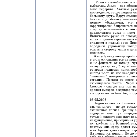
Ризен - служебно-воспитател
выбралась. Аньку - под яблоню
было перерыва. Хватаем рук
наслаждение, гордо подняв ос
большому кругу. Вдруг слышим
бежим под яблоню, выплевыв
коляску, убеждаемся, что
корректировки. Запрашиваем н
сторону запыхавшейся хозяйки
подхватываем рукав и прем 
Выплевываем рукав на площад
ногах и делаем строгие глаза
охраняем в полный рост. Прик
бороденка угрожающе топорщ
головы в сторону мамы и детен
нежность.
А еще Бренну иногда пробива
в этом отношении всегда при
и не фанатеем от команд: чут
пахнущую кухню, "рядом" вып
во время подноски, поиск воо
иногда че-то на нас находит
“ипошным” поворотом головы,
сегодня... Помыла ее после 
скомандовала "место". Через 
Смотрю - она до сих пор на 
дрожит (мокрая, а коридор темн
а когда не плохо было бы, тогд
06.05.2006
Ходим на занятия. В планах -
так уж много - не до рассла
активненько погнал. Бреннку он
сидорову козу. Тут очередн
усталой гладиаторши идет вдол
на фундаменте, примерно на уро
их, клубная, и с Бреннкой она
поэтому она сразу делает су
воет. Бренна тупо смотрит пер
Да пошла ты, кошка... Не до т
себе под яблоней свежей прох