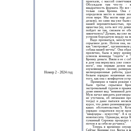
приехали, с массой советчико
Обсуждали там что-то - ка
квадратность формата. Но все 
только сама Бренна. Она с
определила место в наших ног
этом мире. Мы могли еще долг
делали), но сами мы уже были 
нашей нерешительностью, пр
щеночка (ну, хоть вот эту деви
пойдет не так, сможем ее обм
закончилось? Думаю, вы уже зна
устроив бородатую морду на мо
Надо признаться, заполучить 
серьезное дело. Потом она, н
как "смотровые", организовала
собака вашей мечты". Она обращ
прилично, была в меру жизнер
освоила команды "сидеть" и "
Бренну деньги. Взяли и ее с с
в дом она вернулась уже совсе
ноги", она первым делом на
изумляющую своими размерам
Номер 2 - 2024 год
мелиорационные работы, удал
бельем изрядно ношенные но
того, как она с комфортом устр
Примерно в таком режиме мы
было третье серьезное Бре
экстремальный туризм и прыжк
доме имеют вид "невинной детс
Муж начал заводить разговоры 
не уточнила, об эвтаназии пр
тогда) и даже пытался нескол
курсе, что девиз ризеншнауцеро
каких обстоятельствах?). Кс
изрядно сократился после про
"шнауцеры - искусству". А в о
новопассита. Однажды, когда 
гуманный Сережка процедил ск
потом я за себя не ручаюсь".
Теперь я временно опущу са
Сейчас Бреннке год. Когда я 