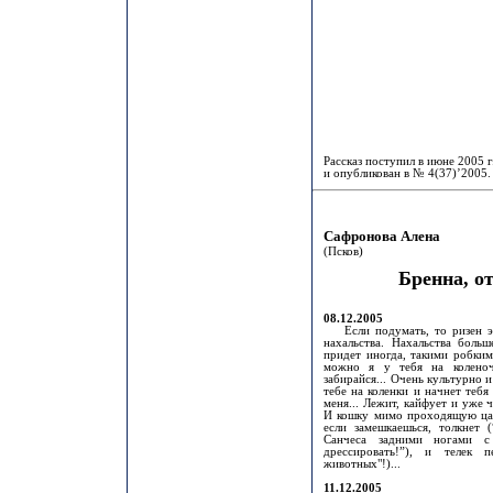
Рассказ поступил в июне 2005 г
и опубликован в № 4(37)’2005.
Сафронова Алена
(Псков)
Бренна, о
08.12.2005
Если подумать, то ризен это
нахальства. Нахальства боль
придет иногда, такими робким
можно я у тебя на коленоч
забирайся... Очень культурно и
тебе на коленки и начнет тебя 
меня... Лежит, кайфует и уже ч
И кошку мимо проходящую цапн
если замешкаешься, толкнет (
Санчеса задними ногами с
дрессировать!”), и телек 
животных"!)...
11.12.2005