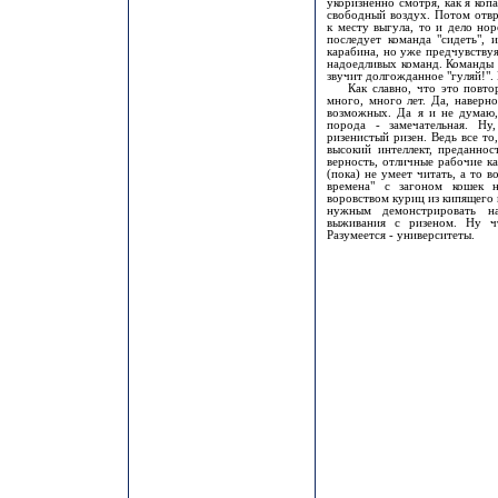
укоризненно смотря, как я коп
свободный воздух. Потом отвр
к месту выгула, то и дело но
последует команда "сидеть", 
карабина, но уже предчувствуя
надоедливых команд. Команды 
звучит долгожданное "гуляй!".
Как славно, что это повторя
много, много лет. Да, наверн
возможных. Да я и не думаю,
порода - замечательная. Ну
ризенистый ризен. Ведь все то
высокий интеллект, преданнос
верность, отличные рабочие кач
(пока) не умеет читать, а то в
времена" с загоном кошек н
воровством куриц из кипящего 
нужным демонстрировать 
выживания с ризеном. Ну чт
Разумеется - университеты.