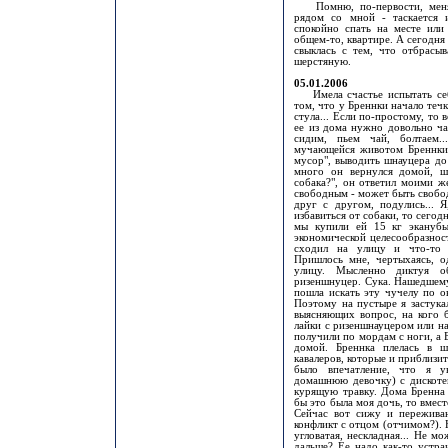
Помню, по-первости, меня с
рядом со мной - таскается 
спокойно спать на месте или
общем-то, квартире. А сегодня
свыклась с тем, что отбрасы
шерстяную.
05.01.2006
Имела счастье испытать себя
том, что у Бреннки начало течк
стула... Если по-простому, то
ее из дома нужно довольно ча
сидим, пьем чай, болтаем.
мучающейся животом Бреннки.
мусор", выводить шнауцера до
много он вернулся домой, ш
собака?", он ответил моими ж
свободным - может быть свобод
друг с другом, подулись... Я
избавиться от собаки, то сегод
мы купили ей 15 кг эканубы
экономической целесообразнос
сходил на улицу и что-то т
Пришлось мне, чертыхаясь, о
улицу. Мысленно диктуя о
ризеншнуцер. Сука. Нашедшему
пошла искать эту чучелу по ок
Поэтому на пустыре я застукал
выясняющих вопрос, на кого 
лайки с ризеншнауцером или н
получили по мордам с ноги, а 
домой. Бреннка плелась в ш
кавалеров, которые и приблизит
было впечатление, что я у
домашнюю девочку) с дискотек
курящую травку. Дома Бренна 
бы это была моя дочь, то вмес
Сейчас вот сижу и пережива
конфликт с отцом (отчимом?). 
угловатая, нескладная... Не мо
дальше? Ее надо как-то устра