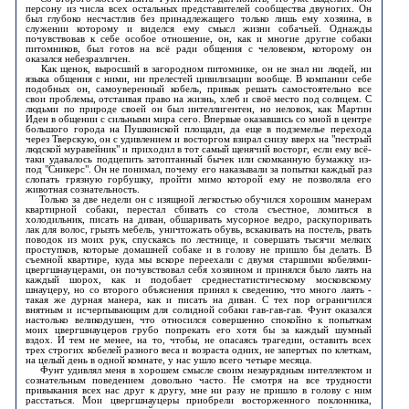
персону из числа всех остальных представителей сообщества двуногих. Он
был глубоко несчастлив без принадлежащего только лишь ему хозяина, в
служении которому и виделся ему смысл жизни собачьей. Однажды
почувствовав к себе особое отношение, он, как и многие другие собаки
питомников, был готов на всё ради общения с человеком, которому он
оказался небезразличен.
Как щенок, выросший в загородном питомнике, он не знал ни людей, ни
языка общения с ними, ни прелестей цивилизации вообще. В компании себе
подобных он, самоуверенный кобель, привык решать самостоятельно все
свои проблемы, отстаивая право на жизнь, хлеб и своё место под солнцем. С
людьми по природе своей он был интеллигентен, но неловок, как Мартин
Иден в общении с сильными мира сего. Впервые оказавшись со мной в центре
большого города на Пушкинской площади, да еще в подземелье перехода
через Тверскую, он с удивлением и восторгом взирал снизу вверх на "пестрый
людской муравейник" и приходил в тот самый щенячий восторг, если ему всё-
таки удавалось подцепить затоптанный бычек или скомканную бумажку из-
под "Сникерс". Он не понимал, почему его наказывали за попытки каждый раз
слопать грязную горбушку, пройти мимо которой ему не позволяла его
животная сознательность.
Только за две недели он с изящной легкостью обучился хорошим манерам
квартирной собаки, перестал сбивать со стола съестное, ломиться в
холодильник, писать на диван, обшаривать мусорное ведро, раскупоривать
лак для волос, грызть мебель, уничтожать обувь, вскакивать на постель, рвать
поводок из моих рук, спускаясь по лестнице, и совершать тысячи мелких
проступков, которые домашней собаке и в голову не пришло бы делать. В
съемной квартире, куда мы вскоре переехали с двумя старшими кобелями-
цвергшнауцерами, он почувствовал себя хозяином и принялся было лаять на
каждый шорох, как и подобает среднестатистическому московскому
шнауцеру, но со второго объяснения принял к сведению, что много лаять -
такая же дурная манера, как и писать на диван. С тех пор ограничился
внятным и исчерпывающим для солидной собаки гав-гав-гав. Фунт оказался
настолько великодушен, что относился совершенно спокойно к попыткам
моих цвергшнауцеров грубо попрекать его хотя бы за каждый шумный
вздох. И тем не менее, на то, чтобы, не опасаясь трагедии, оставить всех
трех строгих кобелей разного веса и возраста одних, не запертых по клеткам,
на целый день в одной комнате, у нас ушло всего четыре месяца.
Фунт удивлял меня в хорошем смысле своим незаурядным интеллектом и
сознательным поведением довольно часто. Не смотря на все трудности
привыкания всех нас друг к другу, мне ни разу не пришло в голову с ним
расстаться. Мои цвергшнауцеры приобрели восторженного поклонника,