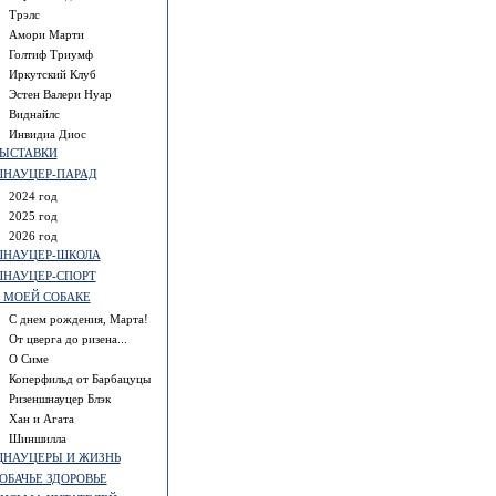
Трэлс
Амори Марти
Голтиф Триумф
Иркутский Клуб
Эстен Валери Нуар
Виднайлс
Инвидиа Диос
ЫСТАВКИ
НАУЦЕР-ПАРАД
2024 год
2025 год
2026 год
НАУЦЕР-ШКОЛА
НАУЦЕР-СПОРТ
 МОЕЙ СОБАКЕ
С днем рождения, Марта!
От цверга до ризена...
О Симе
Коперфильд от Барбацуцы
Ризеншнауцер Блэк
Хан и Агата
Шиншилла
НАУЦЕРЫ И ЖИЗНЬ
ОБАЧЬЕ ЗДОРОВЬЕ