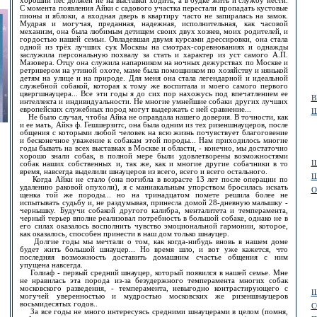
хороший пёс должен не на выставки ходить, а в будке жить и службу нести.
С момента появления Айки с садового участка перестали пропадать кустовые
пионы и яблоки, а входная дверь в квартиру часто не запиралась на замок.
Мудрая и могучая, преданная, надежная, исполнительная, как часовой
механизм, она была любимым детищем своих двух хозяев, моих родителей, и
гордостью нашей семьи. Овладевшая двумя курсами дрессировки, она стала
одной из трёх лучших сук Москвы на смотрах-соревнованиях и однажды
заслужила персональную похвалу за стать и характер из уст самого А.П.
Мазовера. Отцу она служила напарником на ночных дежурствах по Москве и
ретривером на утиной охоте, маме была помощником по хозяйству и нянькой
детям на улице и на природе. Для меня она стала легендарной и идеальной
служебной собакой, которая к тому же воспитала и моего самого первого
цвергшнауцера... Все эти годы я до сих пор нахожусь под впечатлением ее
В
интеллекта и индивидуальности. Не многие умнейшие собаки других лучших
европейских служебных пород могут выдержать с ней сравнение...
Ш
Не было случая, чтобы Айка не оправдала нашего доверия. В точности, как
и ее мать, Айкэ ф. Гешшерзитс, она была одним из тех ризеншнауцеров, после
общения с которыми любой человек на всю жизнь почувствует благоговение
и бесконечное уважение к собакам этой породы... Нам приходилось многие
годы бывать на всех выставках в Москве и области, - конечно, мы достаточно
хорошо знали собак, в полной мере были удовлетворены возможностями
Ш
собак наших собственных и, так же, как и многие другие собачники в то
время, навсегда выделили шнауцеров из всего, всего и всего остального.
Ш
Когда Айки не стало (она погибла в возрасте 13 лет после операции по
удалению раковой опухоли), я с маниакальным упорством бросилась искать
О
щенка той же породы... но на тринадцатом помете решила более не
испытывать судьбу и, не раздумывая, принесла домой 28-дневную малышку -
чернышку. Будучи собакой другого калибра, менталитета и темперамента,
черный терьер вполне реализовал потребность в большой собаке, однако не в
его силах оказалось восполнить чувство эмоциональной гармонии, которое,
как оказалось, способен принести в наш дом только шнауцер.
Долгие годы мы мечтали о том, как когда-нибудь вновь в нашем доме
будет жить большой шнауцер... Но время шло, и вот уже кажется, что
последняя возможность доставить домашним счастье общения с ним
упущена навсегда.
Голиаф - первый средний шнауцер, который появился в нашей семье. Мне
не нравилась эта порода из-за безудержного темперамента многих собак
московского разведения, - темперамента, невыгодно контрастирующего с
Щ
могучей уверенностью и мудростью московских же ризеншнауцеров
восьмидесятых годов..
С
За все годы не много интересуясь средними шнауцерами в целом (помня,