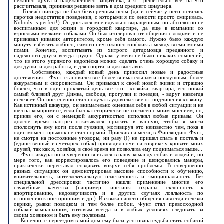
нежного друга и надежнейшего защитника, а я - решительно всё, на что
рассчитывала, принимая решение взять в дом среднего шнауцера.
Голиаф никогда не был безупречным псом (да и сейчас у него осталась
парочка недостатков поведения, с которыми я по лености просто смирилась.
Nobody is perfect!). Он достался мне идеально выращенным, но абсолютно не
воспитанным для жизни в городской квартире, да еще в компании со
взрослыми мелкими собаками. Он был изолирован от общения с людьми и не
признавал никаких авторитетов, кроме себя самого. Нужно было каждую
минуту избегать любого, самого ничтожного конфликта между всеми моими
псами. Конечно, воспитывать из хитрого детдомовца преданного и
надежного друга всегда трудно. Однако у меня не было никаких сомнений,
что из этого упрямого недопёска можно сделать очень хорошую собаку и
для души, и для работы, и для спорта, и для выставок.
Собственно, каждый новый день приносил новые и радостные
достижения... Фунт становился всё более внимательным и послушным, более
аккуратным и сноровистым. Он привыкал к своей новой жизни и страшно
боялся, что в один проклятый день всё это - хозяйка, квартира, его новый
самый близкий друг Димка, свобода, прогулки и поездки, - вдруг навсегда
исчезнет. Он постепенно стал получать удовольствие от подчинения хозяину.
Как истинный шнауцер, он внимательно оценивал себя в любой ситуации и не
шел на компромисс, если был категорически не согласен с моим мнением, но,
приняв его, он с немецкой аккуратностью исполнял любые приказы. Он
долгое время наотрез отказывался прыгать в ванную, чтобы я могла
сполоснуть ему ноги после гуляния, мотивируя это неизвестно чем, пока в
один момент прыжок не стал нормой. Приехав на месяц в Финляндию, Фунт,
не смотря на постоянные уговоры, ни разу (!) не пришел спать в постель и
(единственный из четырех собак) проводил ночи на коврике у кровати моих
друзей, так как я, хозяйка, в своё время не позволила ему подниматься выше...
Фунт аккуратно и уверенно вписался в нашу команду собак и людей и, по
мере того, как корректировалось его поведение и шлифовались манеры,
практически переставал создавать вокруг себя проблемы. В совершенно
разных ситуациях он демонстрировал высокие способности к обучению,
внимательность, интеллектуальную пластичность и эмоциональность. Без
специальной дрессировки частично нашли применение многие его
служебные качества (например, инстинкт охраны, склонность к
апортированию, недоверчивость и в других случаях лояльность по
отношению к посторонним и др.). Из языка нашего общения навсегда исчезли
окрики, рывки поводком и тем более побои. Фунт стал превосходной
собакой-компаньоном, готовым всегда и в любых условиях следовать за
своим хозяином и быть ему полезным.
Конечно, с переездом в мой дом ему была уготована судьба стать собакой