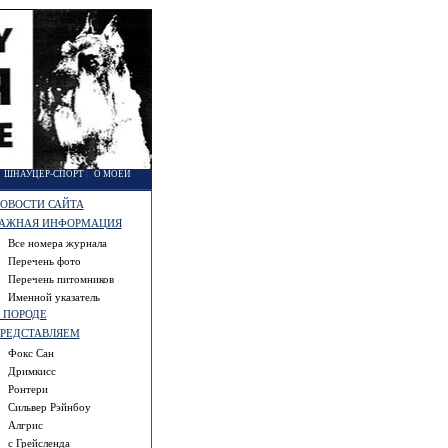
|
ШНАУЦЕР-СПОРТ
|
О МОЕЙ
ОВОСТИ САЙТА
АЖНАЯ ИНФОРМАЦИЯ
Все номера журнала
Перечень фото
Перечень питомников
Именной указатель
 ПОРОДЕ
РЕДСТАВЛЯЕМ
Фокс Сан
Дримкисс
Ронтери
Сильвер Рэйнбоу
Алгрис
с Грейсленда