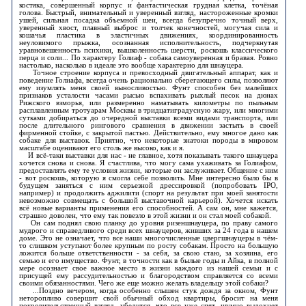
костяка, совершенный корпус и фантастическая грудная клетка, точёная
голова. Быстрый, внимательный и уверенный взгляд, настороженные кромки
ушей, сильная посадка объемной шеи, всегда безупречно точный верх,
уверенный хвост, плавный выброс и толчек конечностей, могучая сила и
кошачья пластика в эластичных движениях, координированность
неуловимого прыжка, осознанная исполнительность, подчеркнутая
уравновешенность психики, вышколенность шерсти, роскошь классического
перца и соли... По характеру Голиаф - собака самоуверенная и бравая. Ровно
настолько, насколько в идеале это вообще характерно для шнауцера.
Точное строение корпуса и превосходный двигательный аппарат, как и
поведение Голиафа, всегда очень рационально сберегающего силы, позволяют
ему изумлять меня своей выносливостью. Фунт способен без малейших
признаков усталости часами рысью вспахивать рыхлый песок на дюнах
Рижского взморья, или размеренно наматывать километры по пыльным
расплавленным тротуарам Москвы в тридцатиградусную жару, или многими
сутками добираться до очередной выставки всеми видами транспорта, или
после длительного рингового сравнения в движении застыть в своей
фирменной стойке, с закрытой пастью. Действительно, ему многое дано как
собаке для выставок. Приятно, что некоторые знатоки породы в мировом
масштабе оценивают его столь же высоко, как и я.
И всё-таки выставки для нас - не главное, хотя показывать такого шнауцера
хочется снова и снова. Я счастлива, что могу сама ухаживать за Голиафом,
предоставлять ему те условия жизни, которые он заслуживает. Общение с ним
- вот роскошь, которую я смогла себе позволить. Мне интересно было бы в
будущем заняться с ним серьезной дрессировкой (попробовать IPO,
например) и продолжить аджилити (спорт на результат при моей занятости
невозможно совмещать с большой выставочной карьерой). Хочется искать
всё новые варианты применения его способностей. А сам он, мне кажется,
страшно доволен, что ему так повезло в этой жизни и он стал моей собакой.
Он сам поднял свою планку до уровня ризеншнауцера, по праву самого
мудрого и справедливого среди всех шнауцеров, живших за 24 года в нашем
доме. Это не означает, что все наши многочисленные цвергшнауцеры в чём-
то слишком уступают более крупным по росту собакам. Просто на большую
ложится больше ответственности - за себя, за свою стаю, за хозяина, его
семью и его имущество. Фунт, в точности как в былые годы и Айка, в полной
мере осознает свое важное место в жизни каждого из нашей семьи и с
присущей ему рассудительностью и благородством справляется со всеми
своими обязанностями. Чего же еще можно желать владельцу этой собаки?
...Поздно вечером, когда особенно слышен стук дождя за окном, Фунт
неторопливо совершит свой обычный обход квартиры, бросит на меня
покровительственный взгляд, убедится, что все уже спят, шумно выдохнет