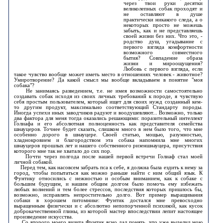
через твои руки десятки
великолепных собак проходят и
не оставляют в душе
практически никакого следа, а о
некоторых просто не можешь
забыть, как и не представляешь
своей жизни без них. Что это, -
родство душ, угадывание с
первого взгляда комфортности
возможного совместного
бытия? Совпадение образа
жизни и мироощущения?
Любовь с первого взгляда, если
такое чувство вообще может иметь место в отношениях человек - животное?
Умиротворение? Да какой смысл мы вообще вкладываем в понятие "моя
собака"?
Не занимаясь разведением, т.е. не имея возможности самостоятельно
создавать собак исходя из своих личных требований к породе, я чувствую
себя простым пользователем, который ищет для своих нужд созданный кем-
то другим продукт, максимально соответствующий Стандарту породы.
Иногда успехи иных заводчиков радуют и воодушевляют... Возможно, только
два фактора для меня тогда оказались решающими: поразительный интеллект
Голиафа и его абсолютная полноценность как представителя семейства
шнауцеров. Точнее будет сказать, слишком много в нем было того, что мне
особенно дорого в шнауцере. Своей статью, мощью, разумностью,
хладнокровием и благородством эта собака напомнила мне многих
шнауцеров прошлых лет и нашего собственного ризеншнауцера, присутствия
которого мне так не хватало до сих пор.
Почти через полгода после нашей первой встречи Голиаф стал моей
личной собакой.
Перед тем, как насовсем забрать пса к себе, я должна была ездить к нему за
город, чтобы попытаться как можно раньше найти с ним общий язык. К
Фунтику относились с нежностью и особым вниманием, как к собаке с
большим будущим, и нашим общим долгом было помочь ему избежать
любых волнений и тем более стрессов, последствия которых пришлось бы,
возможно, исправлять непростительно долго. Вот пример выращивания
собаки в хорошем питомнике: Фунтик достался мне превосходно
выращенным физически и с абсолютно непопорченной психикой, как кусок
доброкачественной глины, из которой мастер впоследствии лепит настоящее
произведение искусства.
Со второго моего визита Фунтик ясно дал понять, что уже выделил мою