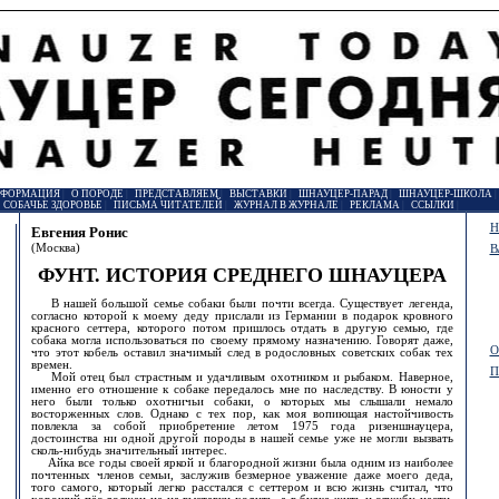
НФОРМАЦИЯ
|
О ПОРОДЕ
|
ПРЕДСТАВЛЯЕМ
|
ВЫСТАВКИ
|
ШНАУЦЕР-ПАРАД
|
ШНАУЦЕР-ШКОЛА
|
СОБАЧЬЕ ЗДОРОВЬЕ
|
ПИСЬМА ЧИТАТЕЛЕЙ
|
ЖУРНАЛ В ЖУРНАЛЕ
|
РЕКЛАМА
|
ССЫЛКИ
|
Н
Евгения Ронис
(Москва)
В
ФУНТ. ИСТОРИЯ СРЕДНЕГО ШНАУЦЕРА
В нашей большой семье собаки были почти всегда. Существует легенда,
согласно которой к моему деду прислали из Германии в подарок кровного
красного сеттера, которого потом пришлось отдать в другую семью, где
собака могла использоваться по своему прямому назначению. Говорят даже,
О
что этот кобель оставил значимый след в родословных советских собак тех
времен.
П
Мой отец был страстным и удачливым охотником и рыбаком. Наверное,
именно его отношение к собаке передалось мне по наследству. В юности у
него были только охотничьи собаки, о которых мы слышали немало
восторженных слов. Однако с тех пор, как моя вопиющая настойчивость
повлекла за собой приобретение летом 1975 года ризеншнауцера,
достоинства ни одной другой породы в нашей семье уже не могли вызвать
сколь-нибудь значительный интерес.
Айка все годы своей яркой и благородной жизни была одним из наиболее
почтенных членов семьи, заслужив безмерное уважение даже моего деда,
того самого, который легко расстался с сеттером и всю жизнь считал, что