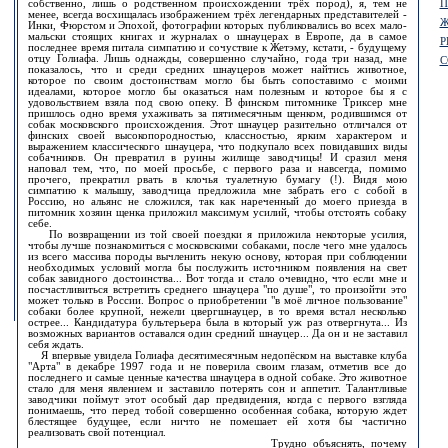
П
собственно, лишь о родственном происхождении трёх пород), я, тем не
менее, всегда восхищалась изображением трёх легендарных представителей -
Ж
Инки, Фюрстом и Эпохой, фотографии которых публиковались во всех мало-
мальски стоящих книгах и журналах о шнауцерах в Европе, да в самое
Р
последнее время питала симпатию и сочуствие к Жетэму, кстати, - будущему
отцу Голиафа. Лишь однажды, совершенно случайно, года три назад, мне
С
показалось, что и среди средних шнауцеров может найтись животное,
которое по своим достоинствам могло бы быть сопоставимо с моими
идеалами, которое могло бы оказаться нам полезным и которое бы я с
удовольствием взяла под свою опеку. В финском питомнике Триксер мне
пришлось одно время ухаживать за пятимесячным щенком, родившимся от
собак московского происхождения. Этот шнауцер разительно отличался от
финских своей высокопородностью, классностью, ярким характером и
выражением классического шнауцера, что подкупало всех повидавших виды
собачников. Он превратил в руины жилище заводчицы! И сразил меня
наповал тем, что, по моей просьбе, с первого раза и навсегда, помимо
прочего, прекратил рвать в клочья туалетную бумагу (!). Видя мою
симпатию к малышу, заводчица предложила мне забрать его с собой в
Россию, но альянс не сложился, так как нареченный до моего приезда в
питомник хозяин щенка приложил максимум усилий, чтобы отстоять собаку
себе.
По возвращении из той своей поездки я приложила некоторые усилия,
чтобы лучше познакомиться с московскими собаками, после чего мне удалось
из всего массива породы вычленить некую основу, которая при соблюдении
необходимых условий могла бы послужить источником появления на свет
собак завидного достоинства... Вот тогда и стало очевидно, что если мне и
посчастливиться встретить среднего шнауцера "по душе", то произойти это
может только в России. Вопрос о приобретении "в моё личное пользование"
собаки более крупной, нежели цвергшнауцер, в то время встал несколько
острее... Кандидатура бультерьера была в который уж раз отвергнута... Из
возможных вариантов оставался один средний шнауцер... Да он и не заставил
себя ждать.
Я впервые увидела Голиафа десятимесячным недопёском на выставке клуба
"Арта" в декабре 1997 года и не поверила своим глазам, отметив все до
последнего и самые ценные качества шнауцера в одной собаке. Это животное
стало для меня явлением и заставило потерять сон и аппетит. Талантливые
заводчики поймут этот особый дар предвидения, когда с первого взгляда
понимаешь, что перед тобой совершенно особенная собака, которую ждет
блестящее будущее, если ничто не помешает ей хотя бы частично
реализовать свой потенциал.
Трудно объяснять, почему