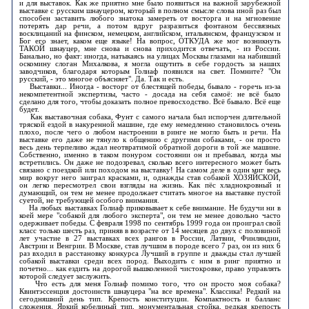
и для выставок. Как же приятно мне было появиться на важной зарубежной
выставке с русским шнауцером, который в полном смысле слова иной раз был
способен заставить любого знатока замереть от восторга и на мгновение
потерять дар речи, а потом вдруг разразиться фонтаном бессвязных
восклицаний на финском, немецком, английском, итальянском, французском и
Бог его знает, каком еще языке! На вопрос, ОТКУДА же мог возникнуть
ТАКОЙ шнауцер, мне снова и снова приходится отвечать, - из России.
Банально, но факт: иногда, натыкаясь на улицах Москвы глазами на набивший
оскомину слоган Михалкова, я могла ощутить в себе гордость за наших
заводчиков, благодаря которым Голиаф появился на свет. Помните? "Он
русский, - это многое объясняет". Да. Так и есть.
Выставки... Иногда - восторг от блестящей победы, бывало - горечь из-за
некомпетентной экспертизы, часто - досада на себя самоё: не всё было
сделано для того, чтобы доказать полное превосходство. Всё бывало. Всё еще
будет.
Как выставочная собака, Фунт с самого начала был испорчен длительной
тряской ездой в накуренной машине, где ему немедленно становилось очень
плохо, после чего о любом настроении в ринге не могло быть и речи. На
выставке его даже не тянуло к общению с другими собаками, - он просто
весь день терпеливо ждал неотвратимой обратной дороги в той же машине.
Собственно, именно в таком понуром состоянии он и пребывал, когда мы
встретились. Он даже не подозревал, сколько всего интересного может быть
связано с поездкой или походом на выставку! На самом деле в один миг весь
мир вокруг него заиграл красками, и, однажды став собакой ХОЗЯЙСКОЙ,
он легко пересмотрел свои взгляды на жизнь. Как пёс хладнокровный и
думающий, он тем не менее продолжает считать многое на выставке пустой
суетой, не требующей особого внимания.
На любых выставках Голиаф приковывает к себе внимание. Не будучи ни в
коей мере "собакой для любого эксперта", он тем не менее довольно часто
одерживает победы. С февраля 1998 по сентябрь 1999 года он проиграл свой
класс только шесть раз, приняв в возрасте от 14 месяцев до двух с половиной
лет участие в 27 выставках всех рангов в России, Латвии, Финляндии,
Австрии и Венгрии. В Москве, став лучшим в породе всего 7 раз, он из них 6
раз входил в расстановку конкурса Лучший в группе и дважды стал лучшей
собакой выставки среди всех пород. Выходить с ним в ринг приятно и
почетно... как ездить на дорогой вышколенной чистокровке, право управлять
которой следует заслужить.
Что есть для меня Голиаф помимо того, что он просто моя собака?
Квинтэссенция достоинств шнауцера "на все времена". Классика! Редкий на
сегодняшний день тип. Крепость конституции. Компактность и балланс
сложения. Яркий кобелиный тип, монументальная стойка, редкая крепость