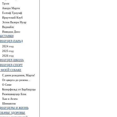
Трэлс
Амори Марти
Голтиф Триумф
Иркутский Клуб
Эстен Валери Нуар
Виднайлс
Инвидиа Диос
ЫСТАВКИ
НАУЦЕР-ПАРАД
2024 год
2025 год
2026 год
НАУЦЕР-ШКОЛА
НАУЦЕР-СПОРТ
 МОЕЙ СОБАКЕ
С днем рождения, Марта!
От цверга до ризена...
О Симе
Коперфильд от Барбацуцы
Ризеншнауцер Блэк
Хан и Агата
Шиншилла
НАУЦЕРЫ И ЖИЗНЬ
ОБАЧЬЕ ЗДОРОВЬЕ