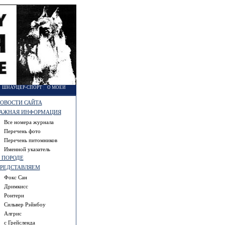
|
ШНАУЦЕР-СПОРТ
|
О МОЕЙ
ОВОСТИ САЙТА
АЖНАЯ ИНФОРМАЦИЯ
Все номера журнала
Перечень фото
Перечень питомников
Именной указатель
 ПОРОДЕ
РЕДСТАВЛЯЕМ
Фокс Сан
Дримкисс
Ронтери
Сильвер Рэйнбоу
Алгрис
с Грейсленда