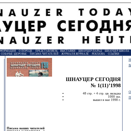
НФОРМАЦИЯ
|
О ПОРОДЕ
|
ПРЕДСТАВЛЯЕМ
|
ВЫСТАВКИ
|
ШНАУЦЕР-ПАРАД
|
ШНАУЦЕР-ШКОЛА
|
СОБАЧЬЕ ЗДОРОВЬЕ
|
ПИСЬМА ЧИТАТЕЛЕЙ
|
ЖУРНАЛ В ЖУРНАЛЕ
|
РЕКЛАМА
|
ССЫЛКИ
|
Н
В
ШНАУЦЕР СЕГОДНЯ
№ 1(11)’1998
О
48 стр. + 4 стр. цв. вкладка
1000 экз.
П
вышел в мае 1998 г.
Письма наших читателей