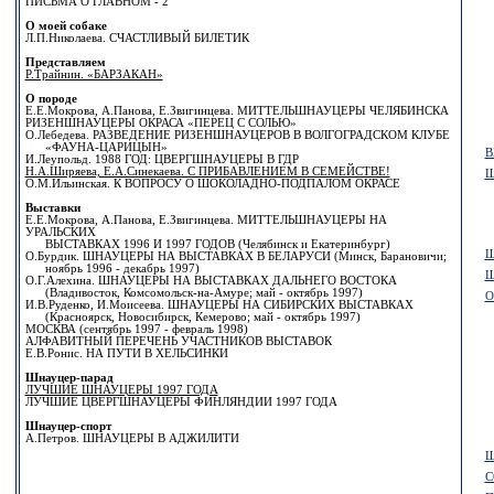
ПИСЬМА О ГЛАВНОМ - 2
О моей собаке
Л.П.Николаева. СЧАСТЛИВЫЙ БИЛЕТИК
Представляем
Р.Трайнин. «БАРЗАКАН»
О породе
Е.Е.Мокрова, А.Панова, Е.Звигинцева. МИТТЕЛЬШНАУЦЕРЫ ЧЕЛЯБИНСКА
РИЗЕНШНАУЦЕРЫ ОКРАСА «ПЕРЕЦ С СОЛЬЮ»
О.Лебедева. РАЗВЕДЕНИЕ РИЗЕНШНАУЦЕРОВ В ВОЛГОГРАДСКОМ КЛУБЕ
«ФАУНА-ЦАРИЦЫН»
В
И.Леупольд. 1988 ГОД: ЦВЕРГШНАУЦЕРЫ В ГДР
Н.А.Ширяева, Е.А.Синекаева. С ПРИБАВЛЕНИЕМ В СЕМЕЙСТВЕ!
Ш
О.М.Ильинская. К ВОПРОСУ О ШОКОЛАДНО-ПОДПАЛОМ ОКРАСЕ
Выставки
Е.Е.Мокрова, А.Панова, Е.Звигинцева. МИТТЕЛЬШНАУЦЕРЫ НА
УРАЛЬСКИХ
ВЫСТАВКАХ 1996 И 1997 ГОДОВ (Челябинск и Екатеринбург)
Ш
О.Бурдик. ШНАУЦЕРЫ НА ВЫСТАВКАХ В БЕЛАРУСИ (Минск, Барановичи;
ноябрь 1996 - декабрь 1997)
Ш
О.Г.Алехина. ШНАУЦЕРЫ НА ВЫСТАВКАХ ДАЛЬНЕГО ВОСТОКА
(Владивосток, Комсомольск-на-Амуре; май - октябрь 1997)
О
И.В.Руденко, И.Моисеева. ШНАУЦЕРЫ НА СИБИРСКИХ ВЫСТАВКАХ
(Красноярск, Новосибирск, Кемерово; май - октябрь 1997)
МОСКВА (сентябрь 1997 - февраль 1998)
АЛФАВИТНЫЙ ПЕРЕЧЕНЬ УЧАСТНИКОВ ВЫСТАВОК
Е.В.Ронис. НА ПУТИ В ХЕЛЬСИНКИ
Шнауцер-парад
ЛУЧШИЕ ШНАУЦЕРЫ 1997 ГОДА
ЛУЧШИЕ ЦВЕРГШНАУЦЕРЫ ФИНЛЯНДИИ 1997 ГОДА
Шнауцер-спорт
А.Петров. ШНАУЦЕРЫ В АДЖИЛИТИ
Щ
С