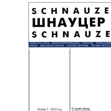
НОВОСТИ САЙТА
|
ВАЖНАЯ ИНФОРМАЦИЯ
|
О ПОРОДЕ
|
ПРЕДСТАВЛ
СОБАКЕ
|
ЩНАУЦЕРЫ И ЖИЗНЬ
|
СОБАЧЬЕ ЗДОРОВЬЕ
|
ПИСЬМА ЧИТАТЕ
О моей собаке
Номер 3 - 2024 год