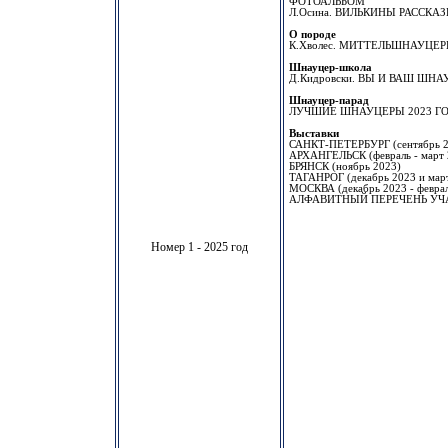
ФОТОАЛЬБОМ
Л.Осина. ВИЛЬКИНЫ РАССКАЗЫ
О породе
К.Хволес. МИТТЕЛЬШНАУЦЕР
Шнауцер-школа
Д.Кидровски. ВЫ И ВАШ ШНАУ
Шнауцер-парад
ЛУЧШИЕ ШНАУЦЕРЫ 2023 Г
Выставки
САНКТ-ПЕТЕРБУРГ (сентябрь 20
АРХАНГЕЛЬСК (февраль - март 
БРЯНСК (ноябрь 2023)
ТАГАНРОГ (декабрь 2023 и мар
МОСКВА (декабрь 2023 - феврал
АЛФАВИТНЫЙ ПЕРЕЧЕНЬ УЧ
Номер 1 - 2025 год