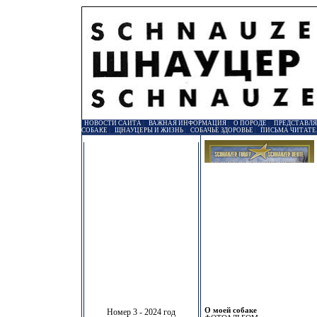
НОВОСТИ САЙТА
|
ВАЖНАЯ ИНФОРМАЦИЯ
|
О ПОРОДЕ
|
ПРЕДСТАВЛ
СОБАКЕ
|
ЩНАУЦЕРЫ И ЖИЗНЬ
|
СОБАЧЬЕ ЗДОРОВЬЕ
|
ПИСЬМА ЧИТАТЕ
О моей собаке
Номер 3 - 2024 год