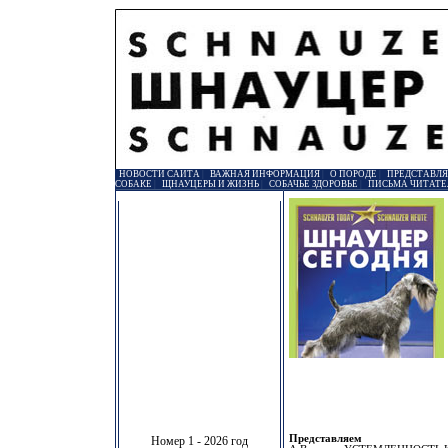
НОВОСТИ САЙТА
|
ВАЖНАЯ ИНФОРМАЦИЯ
|
О ПОРОДЕ
|
ПРЕДСТАВЛ
СОБАКЕ
|
ЩНАУЦЕРЫ И ЖИЗНЬ
|
СОБАЧЬЕ ЗДОРОВЬЕ
|
ПИСЬМА ЧИТАТЕ
Представляем
Номер 1 - 2026 год