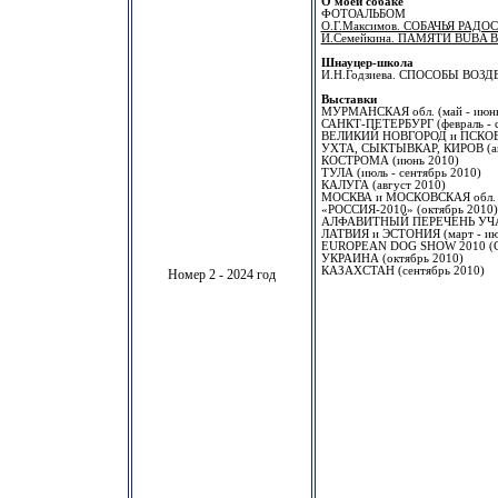
О моей собаке
ФОТОАЛЬБОМ
О.Г.Максимов. СОБАЧЬЯ РАДО
И.Семейкина. ПАМЯТИ BUBA
Шнауцер-школа
И.Н.Годзиева. СПОСОБЫ ВО
Выставки
МУРМАНСКАЯ обл. (май - июнь
САНКТ-ПЕТЕРБУРГ (февраль - с
ВЕЛИКИЙ НОВГОРОД и ПСКОВ (
УХТА, СЫКТЫВКАР, КИРОВ (апр
КОСТРОМА (июнь 2010)
ТУЛА (июль - сентябрь 2010)
КАЛУГА (август 2010)
МОСКВА и МОСКОВСКАЯ обл. (и
«РОССИЯ-2010» (октябрь 2010)
АЛФАВИТНЫЙ ПЕРЕЧЕНЬ УЧ
ЛАТВИЯ и ЭСТОНИЯ (март - ию
EUROPEAN DOG SHOW 2010 (Слов
УКРАИНА (октябрь 2010)
КАЗАХСТАН (сентябрь 2010)
Номер 2 - 2024 год