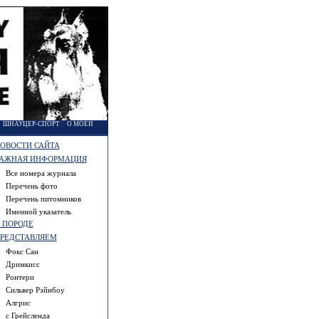
|
ШНАУЦЕР-СПОРТ
|
О МОЕЙ
ОВОСТИ САЙТА
АЖНАЯ ИНФОРМАЦИЯ
Все номера журнала
Перечень фото
Перечень питомников
Именной указатель
 ПОРОДЕ
РЕДСТАВЛЯЕМ
Фокс Сан
Дримкисс
Ронтери
Сильвер Рэйнбоу
Алгрис
с Грейсленда