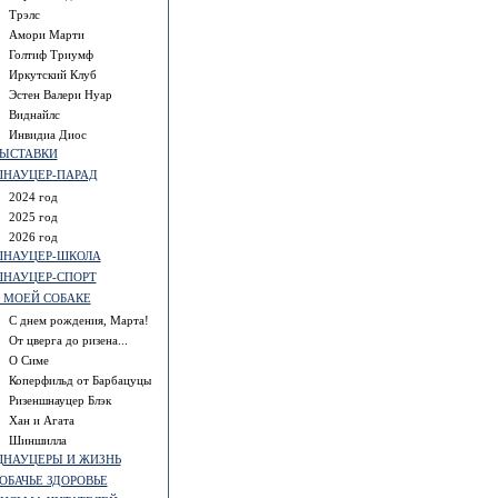
Трэлс
Амори Марти
Голтиф Триумф
Иркутский Клуб
Эстен Валери Нуар
Виднайлс
Инвидиа Диос
ЫСТАВКИ
НАУЦЕР-ПАРАД
2024 год
2025 год
2026 год
НАУЦЕР-ШКОЛА
НАУЦЕР-СПОРТ
 МОЕЙ СОБАКЕ
С днем рождения, Марта!
От цверга до ризена...
О Симе
Коперфильд от Барбацуцы
Ризеншнауцер Блэк
Хан и Агата
Шиншилла
НАУЦЕРЫ И ЖИЗНЬ
ОБАЧЬЕ ЗДОРОВЬЕ