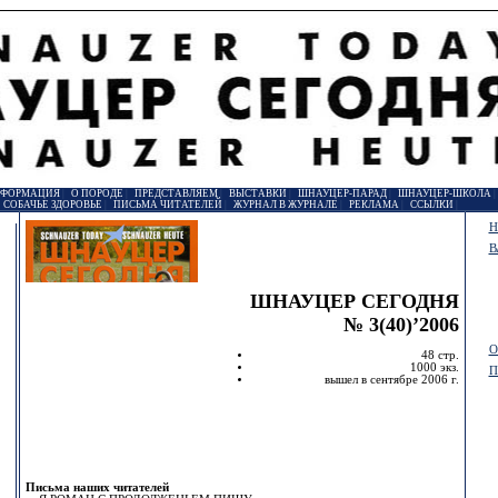
НФОРМАЦИЯ
|
О ПОРОДЕ
|
ПРЕДСТАВЛЯЕМ
|
ВЫСТАВКИ
|
ШНАУЦЕР-ПАРАД
|
ШНАУЦЕР-ШКОЛА
|
СОБАЧЬЕ ЗДОРОВЬЕ
|
ПИСЬМА ЧИТАТЕЛЕЙ
|
ЖУРНАЛ В ЖУРНАЛЕ
|
РЕКЛАМА
|
ССЫЛКИ
|
Н
В
ШНАУЦЕР СЕГОДНЯ
№ 3(40)’2006
О
48 стр.
1000 экз.
П
вышел в сентябре 2006 г.
Письма наших читателей