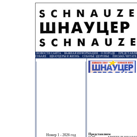
НОВОСТИ САЙТА
|
ВАЖНАЯ ИНФОРМАЦИЯ
|
О ПОРОДЕ
|
ПРЕДСТАВЛ
СОБАКЕ
|
ЩНАУЦЕРЫ И ЖИЗНЬ
|
СОБАЧЬЕ ЗДОРОВЬЕ
|
ПИСЬМА ЧИТАТЕ
Представляем
Номер 1 - 2026 год