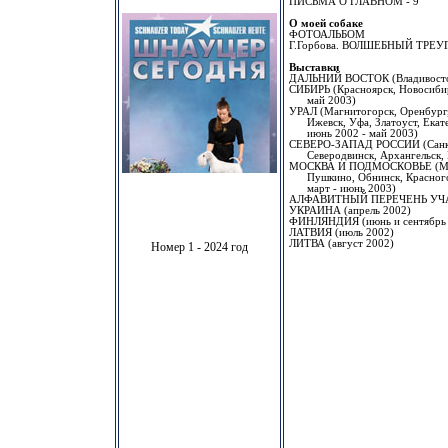
ПИСЬМА О ГЛАВНОМ - 9
О моей собаке
ФОТОАЛЬБОМ
Г.Горбова. ВОЛШЕБНЫЙ ТРЕУ
Выставки
ДАЛЬНИЙ ВОСТОК (Владивосток,
СИБИРЬ (Красноярск, Новосибирс
май 2003)
УРАЛ (Магнитогорск, Оренбург, 
Ижевск, Уфа, Златоуст, Екате
июнь 2002 - май 2003)
СЕВЕРО-ЗАПАД РОССИИ (Санкт-
Северодвинск, Архангельск, Пе
МОСКВА И ПОДМОСКОВЬЕ (Моск
Пушкино, Обнинск, Красногор
март - июнь 2003)
АЛФАВИТНЫЙ ПЕРЕЧЕНЬ УЧ
УКРАИНА (апрель 2002)
ФИНЛЯНДИЯ (июнь и сентябрь 
ЛАТВИЯ (июль 2002)
ЛИТВА (август 2002)
Номер 1 - 2024 год