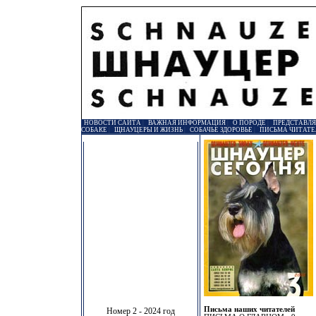
НОВОСТИ САЙТА
|
ВАЖНАЯ ИНФОРМАЦИЯ
|
О ПОРОДЕ
|
ПРЕДСТАВЛ
СОБАКЕ
|
ЩНАУЦЕРЫ И ЖИЗНЬ
|
СОБАЧЬЕ ЗДОРОВЬЕ
|
ПИСЬМА ЧИТАТЕ
Письма наших читателей
Номер 2 - 2024 год