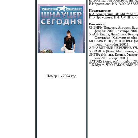
Е.Товстуха. ЛИТОВСКИЕ ШН
Е.Ибрагимова. НАЧАЛО РАЗ
Представляем
К.А.Верещагина. ЗНАКОМЬТЕ
И.В.Прохорова. ПИТОМНИК «и
Выставки
СИБИРЬ (Иркутск, Ангарск, Барн
февраль 2000 - октябрь 2001
УРАЛ (Киров, Челябинск, Кунгур
Сыктывкар, Кыштым; ноябрь 2
МОСКВА И ПОДМОСКОВЬЕ (Москв
июнь - сентябрь 2001)
АЛФАВИТНЫЙ ПЕРЕЧЕНЬ УЧ
УКРАИНА (Киев, Мариуполь; апр
ЛИТВА (Йонава, Каунас, Укмерге
май 2000 - март 2001)
ЛАТВИЯ (Рига; май - ноябрь 20
T.K.Myers. ЧТО ТАКОЕ АМЕРИ
Номер 1 - 2024 год