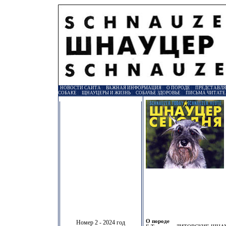
НОВОСТИ САЙТА
|
ВАЖНАЯ ИНФОРМАЦИЯ
|
О ПОРОДЕ
|
ПРЕДСТАВЛ
СОБАКЕ
|
ЩНАУЦЕРЫ И ЖИЗНЬ
|
СОБАЧЬЕ ЗДОРОВЬЕ
|
ПИСЬМА ЧИТАТЕ
О породе
Номер 2 - 2024 год